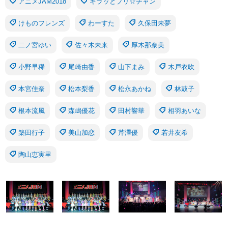
アニメJAM2018
キラッとプリ☆チャン
けものフレンズ
わーすた
久保田未夢
二ノ宮ゆい
佐々木未来
厚木那奈美
小野早稀
尾崎由香
山下まみ
木戸衣吹
本宮佳奈
松本梨香
松永あかね
林鼓子
根本流風
森嶋優花
田村響華
相羽あいな
築田行子
美山加恋
芹澤優
若井友希
陶山恵実里