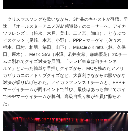
クリスマスソングを歌いながら、3作品のキャストが登壇。早
速、「オールスターアニメJAM感謝祭」のコーナーへ。アイカ
ツフレンズ！（松永、木戸、美山、二ノ宮、陶山）、どうぶつ
ビスケッツ（尾崎、本宮、小野）、PPP＋マーゲイ（佐々木、
根本、田村、相羽、築田、山下）、Miracle☆Kiratts（林、久保
田、厚木）、Meltic StAr（芹澤、若井友希、森嶋優花）の5チー
ムに別れてクイズ対決を展開。「テレビ東京は何チャンネ
ル？」といった簡単な早押しクイズから、MCを務めたアメリ
カザリガニのアドリブクイズなど、大喜利さながらの賑やかな
対決が繰り広げられた。アイカツフレンズ！チームと、PPP＋
マーゲイチームが同ポイントで並び、最後はあっち向いてホイ
でPPPマーゲイチームが勝利。高級自撮り棒が全員に贈られ
た。