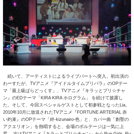
続いて、アーティストによるライブパートへ突入。初出演の
わーすたが、TVアニメ『アイドルタイムプリパラ』のOPテー
マ「最上級ぱらどっくす」、TVアニメ『キラッとプリ☆チャ
ン』のEDテーマ「KIRA KIRA ホログラム」 を続けて披露し
た。そして、今回スペシャルゲストとして初参戦となったLia。
2010年10月に放送されたTVアニメ『FORTUNE ARTERIAL 赤
い約束』のOPテーマ「絆-kizunairo-色」と、カバー曲「創聖の
アクエリオン」を熱唱すると、会場のボルテージは一気に上
昇。 次はTVアニメ『キラッとプリ☆チャン』からRun Girls, Ru