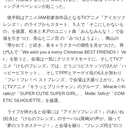
ィングオベーションが起こった。
後半戦はアニメJAM初参加作品となるTVアニメ『アイカツフ
レンズ！』のライブからスタート。５人で「そこにしかないも
の」を披露。松永と木戸のユニット曲「みんなみんな！」で会
場を引きつけ、美山と二ノ宮 の「みつけようよ♪」、陶山の
「導かれて」と続き、各キャラクターの個性を見せつけた。再
び5人で「We wish you a merry Christmas BEST FRIENDS！ Ve
r.」を歌うと、会場は一気にクリスマスモードに。そしてTVア
ニメ『けものフレンズ』では、どうぶつビスケッツの3人が「ハ
ッピービスケット」、そしてPPPとマーゲイ役の6人が加わり
「フレ！フレ！ベ ストフレンズ」で会場は大盛り上がり。さら
にTVアニメ『キラッとプリ☆チャン』のグループ、Miracle☆Ki
rattsが「SUPER CUTIE SUPER GIRL」、Meltic StArが「COM
ETIC SILHOUETTE」を披露。
ライブが終わると会場には『アイカツフレンズ！』のあいね
(松永)と『けものフレンズ』のサーバル(尾崎)の声が。揃って
「夢のコラボステージ！」と会場を煽り、“フレンズ同士”のコ