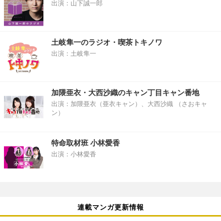
出演：山下誠一郎
土岐隼一のラジオ・喫茶トキノワ
出演：土岐隼一
加隈亜衣・大西沙織のキャン丁目キャン番地
出演：加隈亜衣（亜衣キャン）、大西沙織 （さおキャ
ン）
特命取材班 小林愛香
出演：小林愛香
連載マンガ更新情報