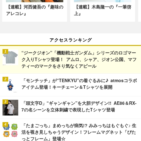
【連載】河西健吾の『趣味の
【連載】木島隆一の『一筆啓
アレコレ』
上』
アクセスランキング
“ジークジオン”「機動戦士ガンダム」シリーズのロゴマー
ク入りTシャツ登場！ アムロ、シャア、ジオン公国、マフ
ティーのマークをさり気なくアピール
「モンチッチ」が“TENKYU”の着ぐるみに♪ atmosコラボ
アイテム登場！キーチェーン＆Tシャツを展開
「頭文字D」“ギャンギャン”を大胆デザイン!! AE86＆RX-
7の名シーンを立体刺繍で表現したTシャツ登場
「たまごっち」まめっちが病気!? みみっちはもぐもぐ♪ 生
活を覗き見しちゃうデザイン！フレームマグネット「ぴた
っとフレーム」登場☆