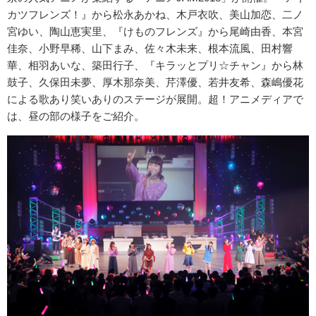
カツフレンズ！』から松永あかね、木戸衣吹、美山加恋、二ノ
宮ゆい、陶山恵実里、『けものフレンズ』から尾崎由香、本宮
佳奈、小野早稀、山下まみ、佐々木未来、根本流風、田村響
華、相羽あいな、築田行子、『キラッとプリ☆チャン』から林
鼓子、久保田未夢、厚木那奈美、芹澤優、若井友希、森嶋優花
による歌あり笑いありのステージが展開。超！アニメディアで
は、昼の部の様子をご紹介。