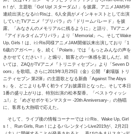
n！が、主題歌「Go! Up! スターダム! 」を披露。アニメJAM5年
連続出演となるi☆Risは、6人全員がメインキャストとして出演
していたTVアニメ『プリパラ』の「ドリームパレード」を披
露。「みなさんのメモリアルに残るように」と語り、TVアニメ
『アイドルタイムプリパラ』より「Memorial」へ。そしてWake
Up, Girls！は、i☆Ris同様アニメJAM開催以来出演しており「1
6歳のアガペー」を。続く「Polaris」では「もっとみんなの声を
きかせてください！」と煽り、観客との一体感を楽しんだ。続
いては、ZAQがTVアニメ『トリニティセブン』より「Seven D
oors」を歌唱。さらに2019年3月29日（金）公開 『劇場版 トリ
ニティセブン 第2弾』の主題歌となる新曲「Against The Abys
s」を、どこよりも早く初ライブお披露目となった。そして本日
1番の盛り上がりは、特別出演の松本梨香。「ベストウィッシ
ュ!」と「めざせポケモンマスター -20th Anniversary-」の熱唱
に、客席も大熱唱で応えた。
そして、ライブ後の情報コーナーでは i☆Ris、Wake Up, Girl
s！、Run Girls, Run！によるバレンタインLive2019が、2月2日
（土）に開催することが発表されると、 喜びのあまりスタンデ