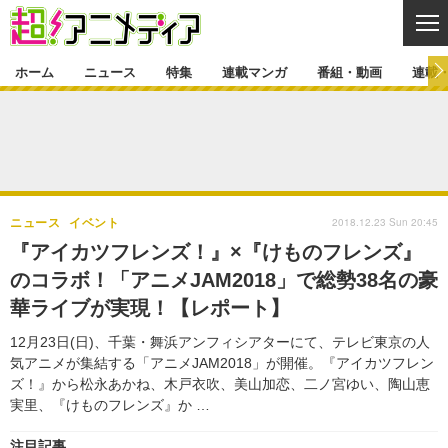
CL
ホーム
ニュース
特集
連載マンガ
番組・動画
連載
ニュース
ニュース一覧
アニメ
特集
ゲーム・アプリ
マンガ
特集一覧
カバー
連載マンガ
2018.12.23 Sun 20:45
ニュース
イベント
映画
音楽
インタビュー
レポート
連載マンガ一覧
連載一覧
番組・動画
『アイカツフレンズ！』×『けものフレンズ』
グッズ
イベント
のコラボ！「アニメJAM2018」で総勢38名の豪
ラキりす
番組・動画一覧
ラジオ
連載・ブログ
華ライブが実現！【レポート】
声優
コスプレ
動画
連載・ブログ一覧
コラム
12月23日(日)、千葉・舞浜アンフィシアターにて、テレビ東京の人
舞台
新帝スタ
気アニメが集結する「アニメJAM2018」が開催。『アイカツフレン
編集部ブログ・お知らせ
ズ！』から松永あかね、木戸衣吹、美山加恋、二ノ宮ゆい、陶山恵
実里、『けものフレンズ』か …
注目記事