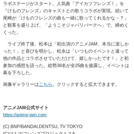
ラボステージがスタート。人気曲「アイカツフレンズ！」を
『けものフレンズ』のキャストとの歌うコラボが実現。続いて
尾崎が「けものフレンズの曲も一緒に歌ってくれるかな－？」
と観客を盛り上げ、「ようこそジャパリパークへ」で、締めく
くった。
ライブ終了後、松本は「初出演のアニメJAM、本当に楽しか
った！」と喜びを明かし、松永は「いつものイベントと違って
他の作品とコラボさせていただけて、嬉しかったです！」と初
参加の感想を語った。総勢38名が全25曲を披露し、イベントは
幕を下ろした。
画像ギャラリーは
こちら
。クリックすると拡大できます。
アニメJAM公式サイト
https://anime-jam.com
(C) BNP/BANDAI,DENTSU, TV TOKYO
(C)けものフレンズプロジェクト２A