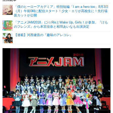
「僕のヒーローアカデミア」特別短編「I am a hero too」8月3日
（月）午前0時に配信スタート！少女・エリが高校生に！先行場
面カットが公開
「アニメJAM2018」にi☆RisとWake Up, Girls！が参加、『けも
のフレンズ』から本宮佳奈と相羽あいなも出演決定
【連載】河西健吾の『趣味のアレコレ』