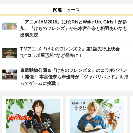
関連ニュース
「アニメJAM2018」にi☆RisとWake Up, Girls！が参
加、『けものフレンズ』から本宮佳奈と相羽あいなも
出演決定
T Vアニ メ『けものフレンズ２』第1話先行上映会
で“コラボ屋形船”など発表に！
東武動物公園＆『けものフレンズ２』のコラボイベン
ト開催！ 本宮佳奈ら声優陣が「ジャパリパッド」を持
ってゲームに挑戦！