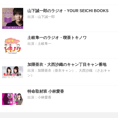
山下誠一郎のラジオ・YOUR SEICHI BOOKS
出演：山下誠一郎
土岐隼一のラジオ・喫茶トキノワ
出演：土岐隼一
加隈亜衣・大西沙織のキャン丁目キャン番地
出演：加隈亜衣（亜衣キャン）、大西沙織 （さおキャ
ン）
特命取材班 小林愛香
出演：小林愛香