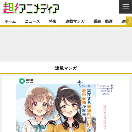
CL
ホーム
ニュース
特集
連載マンガ
番組・動画
連載
ニュース
ニュース一覧
アニメ
特集
ゲーム・アプリ
マンガ
特集一覧
カバー
連載マンガ
連載マンガ
映画
音楽
インタビュー
レポート
連載マンガ一覧
連載一覧
番組・動画
グッズ
イベント
ラキりす
番組・動画一覧
ラジオ
連載・ブログ
声優
コスプレ
動画
連載・ブログ一覧
コラム
舞台
新帝スタ
編集部ブログ・お知らせ