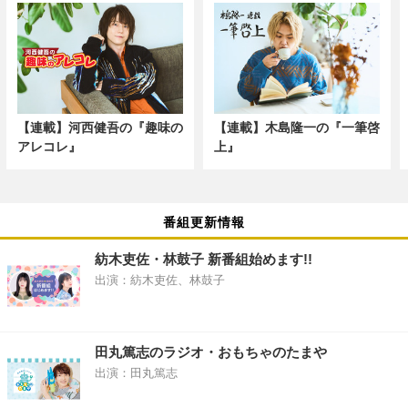
【連載】河西健吾の『趣味の
【連載】木島隆一の『一筆啓
アレコレ』
上』
番組更新情報
紡木吏佐・林鼓子 新番組始めます!!
出演：紡木吏佐、林鼓子
田丸篤志のラジオ・おもちゃのたまや
出演：田丸篤志