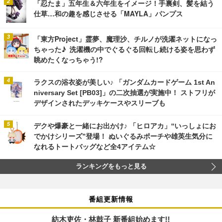
「忍たま」五年生＆六年生をイメージ！手裏剣、髪を結う
仕草…和の趣を感じさせる「MAYLA」パンプス
「東方Project」霊夢、魔理沙、チルノが洗濯ネットになっ
ちゃった♪ 洗濯機の中でぐるぐる回転し続ける姿を思わず
眺めたくなっちゃう!?
ラクスの浴衣姿が美しい♪ 「ガンダムカードゲーム 1st An
niversary Set [PB03]」の二次抽選が実施中！ ストフリが
デザインされたデッキケースやスリーブも
デクや爆豪と一緒にお出かけ♪ 「ヒロアカ」“いっしょにお
でかけシリーズ”登場！ ぬいぐるみポーチや雄英生気分に
なれるトートバッグなど全4アイテム☆
ランキングをもっと見る
番組更新情報
紡木吏佐・林鼓子 新番組始めます!!