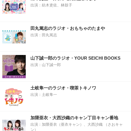
出演：紡木吏佐、林鼓子
田丸篤志のラジオ・おもちゃのたまや
出演：田丸篤志
山下誠一郎のラジオ・YOUR SEICHI BOOKS
出演：山下誠一郎
土岐隼一のラジオ・喫茶トキノワ
出演：土岐隼一
加隈亜衣・大西沙織のキャン丁目キャン番地
出演：加隈亜衣（亜衣キャン）、大西沙織 （さおキャ
ン）