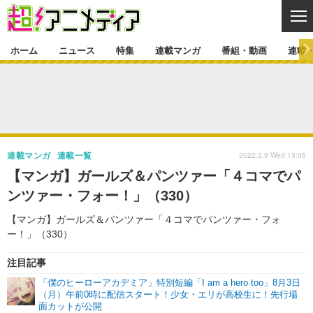
CL
ホーム
ニュース
特集
連載マンガ
番組・動画
連載
ニュース
ニュース一覧
アニメ
特集
ゲーム・アプリ
マンガ
特集一覧
カバー
連載マンガ
2022.2.9 Wed 13:05
連載マンガ
連載一覧
映画
音楽
インタビュー
レポート
連載マンガ一覧
連載一覧
番組・動画
【マンガ】ガールズ＆パンツァー「４コマでパ
グッズ
イベント
ンツァー・フォー！」（330）
ラキりす
番組・動画一覧
ラジオ
連載・ブログ
【マンガ】ガールズ＆パンツァー「４コマでパンツァー・フォ
声優
コスプレ
動画
連載・ブログ一覧
コラム
ー！」（330）
舞台
新帝スタ
編集部ブログ・お知らせ
注目記事
「僕のヒーローアカデミア」特別短編「I am a hero too」8月3日
（月）午前0時に配信スタート！少女・エリが高校生に！先行場
面カットが公開