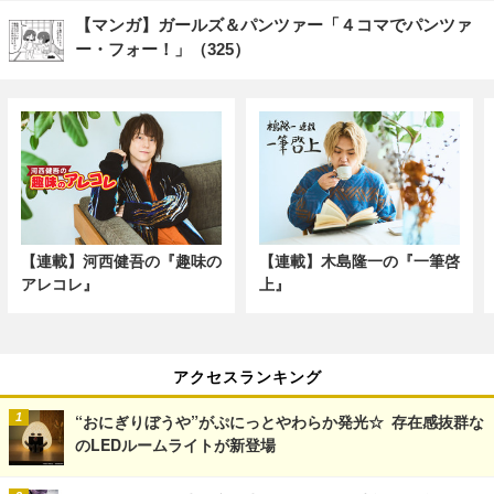
【マンガ】ガールズ＆パンツァー「４コマでパンツァ
ー・フォー！」（325）
【連載】河西健吾の『趣味の
【連載】木島隆一の『一筆啓
アレコレ』
上』
アクセスランキング
“おにぎりぼうや”がぷにっとやわらか発光☆ 存在感抜群な
のLEDルームライトが新登場