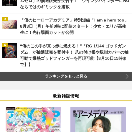
ムゼロ」の抽選販売が受付中！ ウイングバインダーにRG
ならではのギミックを搭載
「僕のヒーローアカデミア」特別短編「I am a hero too」
8月3日（月）午前0時に配信スタート！少女・エリが高校
生に！先行場面カットが公開
“俺のこの手が真っ赤に燃える！”「RG 1/144 ゴッドガン
ダム」が抽選販売を受付中！ 爪の付け根や親指カバーの軸
可動で爆熱ゴッドフィンガーを再現可能【8月10日15時ま
で】】
ランキングをもっと見る
最新雑誌情報