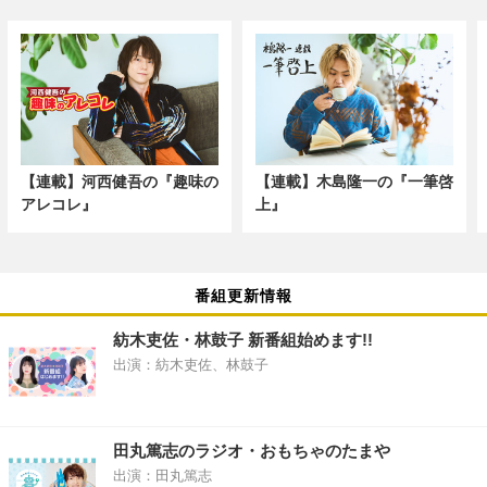
【連載】河西健吾の『趣味の
【連載】木島隆一の『一筆啓
アレコレ』
上』
番組更新情報
紡木吏佐・林鼓子 新番組始めます!!
出演：紡木吏佐、林鼓子
田丸篤志のラジオ・おもちゃのたまや
出演：田丸篤志