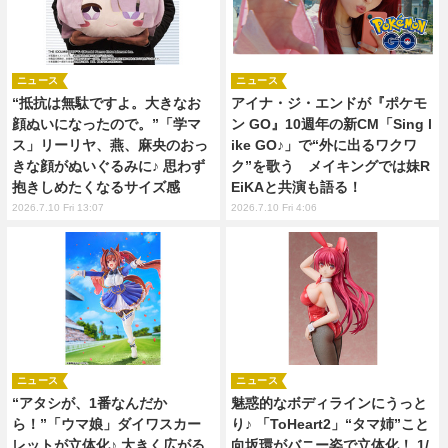
ニュース
ニュース
“抵抗は無駄ですよ。大きなお
アイナ・ジ・エンドが『ポケモ
顔ぬいになったので。”「学マ
ン GO』10週年の新CM「Sing l
ス」リーリヤ、燕、麻央のおっ
ike GO♪」で“外に出るワクワ
きな顔がぬいぐるみに♪ 思わず
ク”を歌う メイキングでは妹R
抱きしめたくなるサイズ感
EiKAと共演も語る！
2026.7.10 Fri 13:07
2026.7.10 Fri 4:06
ニュース
ニュース
“アタシが、1番なんだか
魅惑的なボディラインにうっと
ら！”「ウマ娘」ダイワスカー
り♪ 「ToHeart2」“タマ姉”こと
レットが立体化♪ 大きく広がる
向坂環がバニー姿で立体化！ 1/