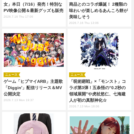
女」本日（7/16）発売！特別な
商品とのコラボ爆誕！ 2種類の
PV映像公開＆最新グッズも販売
味わいが楽しめるあんころ餅が
美味しそう
2026.7.16 Thu 17:06
2026.7.16 Thu 13:06
ニュース
ニュース
ゲーム「ヒプマイARB」主題歌
「呪術廻戦」×「モンスト」コ
「Diggin'」配信リリース＆MV
ラボ第3弾！五条悟の“0.2秒の
公開決定
領域展開”や虎杖悠仁、七海建
人が初の真獣神化☆
2026.7.13 Mon 19:37
2026.7.13 Mon 18:06