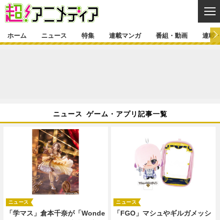
CL
ホーム
ニュース
特集
連載マンガ
番組・動画
連載
ニュース
ニュース一覧
アニメ
特集
ゲーム・アプリ
マンガ
特集一覧
カバー
連載マンガ
ニュース ゲーム・アプリ記事一覧
映画
音楽
インタビュー
レポート
連載マンガ一覧
連載一覧
番組・動画
グッズ
イベント
ラキりす
番組・動画一覧
ラジオ
連載・ブログ
声優
コスプレ
動画
連載・ブログ一覧
コラム
舞台
新帝スタ
編集部ブログ・お知らせ
ニュース
ニュース
「学マス」倉本千奈が「Wonde
「FGO」マシュやギルガメッシ