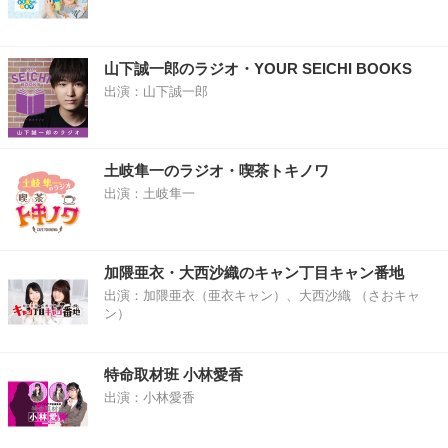
山下誠一郎のラジオ・YOUR SEICHI BOOKS
出演：山下誠一郎
土岐隼一のラジオ・喫茶トキノワ
出演：土岐隼一
加隈亜衣・大西沙織のキャン丁目キャン番地
出演：加隈亜衣（亜衣キャン）、大西沙織 （さおキャ
ン）
特命取材班 小林愛香
出演：小林愛香