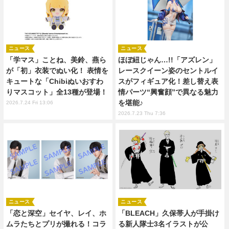
ニュース
ニュース
「学マス」ことね、美鈴、燕ら
ほぼ紐じゃん…!!「アズレン」
が「初」衣装でぬい化！ 表情を
レースクイーン姿のセントルイ
キュートな「Chibiぬいおすわ
スがフィギュア化！差し替え表
りマスコット」全13種が登場！
情パーツ“興奮顔”で異なる魅力
を堪能♪
2026.7.24 Fri 13:06
2026.7.23 Thu 7:36
ニュース
ニュース
「恋と深空」セイヤ、レイ、ホ
「BLEACH」久保帯人が手掛け
ムラたちとプリが撮れる！コラ
る新人隊士3名イラストが公