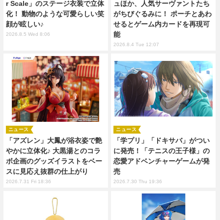
r Scale」のステージ衣装で立体
ュほか、人気サーヴァントたち
化！ 動物のような可愛らしい笑
がちびぐるみに！ ポーチとあわ
顔が眩しい♪
せるとゲーム内カードを再現可
能
2026.8.5 Wed 8:06
2026.8.4 Tue 12:07
ニュース
ニュース
「アズレン」大鳳が浴衣姿で艶
「学プリ」「ドキサバ」がつい
やかに立体化♪ 大黒湯とのコラ
に発売！「テニスの王子様」の
ボ企画のグッズイラストをベー
恋愛アドベンチャーゲームが発
スに見応え抜群の仕上がり
売
2026.7.31 Fri 18:36
2026.7.30 Thu 19:36