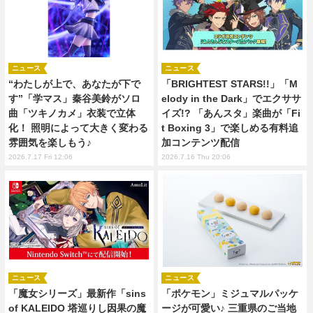
ニュース
ニュース
“わたしが上で、あなたが下で
「BRIGHTEST STARS!!」「M
す”「学マス」秦谷美鈴がソロ
elody in the Dark」でエクササ
曲「ツキノカメ」衣装で立体
イズ!? 「あんスタ」楽曲が「Fi
化！ 照明によって大きく変わる
t Boxing 3」で楽しめる有料追
雰囲気を楽しもう♪
加コンテンツ配信
2026.7.17 Fri 12:06
2026.7.16 Thu 20:06
ニュース
ニュース
「魔女シリーズ」最新作「sins
「ポケモン」ミジュマルパッケ
of KALEIDO 塔巡りし因果の魔
ージが可愛い♪ 三重県のご当地