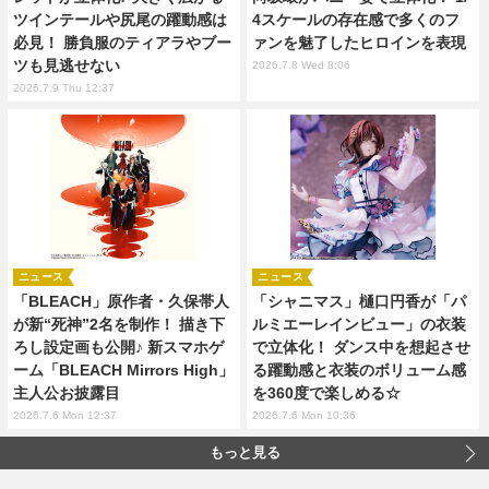
ツインテールや尻尾の躍動感は
4スケールの存在感で多くのフ
必見！ 勝負服のティアラやブー
ァンを魅了したヒロインを表現
ツも見逃せない
2026.7.8 Wed 8:06
2026.7.9 Thu 12:37
ニュース
ニュース
「BLEACH」原作者・久保帯人
「シャニマス」樋口円香が「パ
が新“死神”2名を制作！ 描き下
ルミエーレインビュー」の衣装
ろし設定画も公開♪ 新スマホゲ
で立体化！ ダンス中を想起させ
ーム「BLEACH Mirrors High」
る躍動感と衣装のボリューム感
主人公お披露目
を360度で楽しめる☆
2026.7.6 Mon 12:37
2026.7.6 Mon 10:36
もっと見る