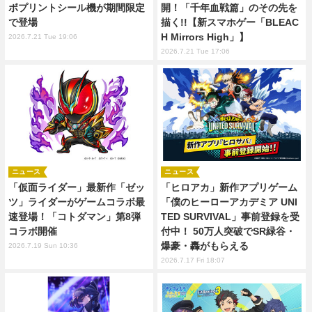
ボプリントシール機が期間限定
開！「千年血戦篇」のその先を
で登場
描く!!【新スマホゲー「BLEAC
H Mirrors High」】
2026.7.21 Tue 19:06
2026.7.21 Tue 17:06
ニュース
ニュース
「仮面ライダー」最新作「ゼッ
「ヒロアカ」新作アプリゲーム
ツ」ライダーがゲームコラボ最
「僕のヒーローアカデミア UNI
速登場！「コトダマン」第8弾
TED SURVIVAL」事前登録を受
コラボ開催
付中！ 50万人突破でSR緑谷・
爆豪・轟がもらえる
2026.7.19 Sun 10:36
2026.7.17 Fri 18:07