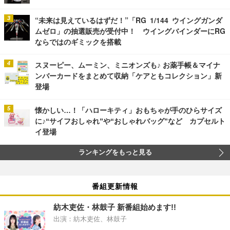
“未来は見えているはずだ！”「RG 1/144 ウイングガンダ
ムゼロ」の抽選販売が受付中！ ウイングバインダーにRG
ならではのギミックを搭載
スヌーピー、ムーミン、ミニオンズも♪ お薬手帳＆マイナ
ンバーカードをまとめて収納「ケアともコレクション」新
登場
懐かしい…！「ハローキティ」おもちゃが手のひらサイズ
に♪“サイフおしゃれ”や“おしゃれバッグ”など カプセルト
イ登場
ランキングをもっと見る
番組更新情報
紡木吏佐・林鼓子 新番組始めます!!
出演：紡木吏佐、林鼓子