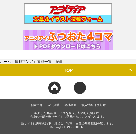
ホーム
›
連載マンガ
›
連載一覧
›
記事
TOP
お問合せ
広告掲載
会社概要
個人情報保護方針
紹介した商品/サービスを購入、契約した場合に、
売上の一部が弊社サイトに還元されることがあります。
当サイトに掲載の記事・見出し・写真・画像の無断転載を禁じます。
Copyright © 2026 IID, Inc.