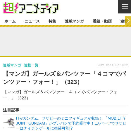
CL
ホーム
ニュース
特集
連載マンガ
番組・動画
連載
ニュース
ニュース一覧
アニメ
特集
ゲーム・アプリ
マンガ
特集一覧
カバー
連載マンガ
2021.12.14 Tue 18:02
連載マンガ
連載一覧
映画
音楽
インタビュー
レポート
連載マンガ一覧
連載一覧
番組・動画
【マンガ】ガールズ＆パンツァー「４コマでパ
グッズ
イベント
ンツァー・フォー！」（323）
ラキりす
番組・動画一覧
ラジオ
連載・ブログ
【マンガ】ガールズ＆パンツァー「４コマでパンツァー・フォ
声優
コスプレ
動画
連載・ブログ一覧
コラム
ー！」（323）
舞台
新帝スタ
編集部ブログ・お知らせ
注目記事
Hi-vガンダム、サザビーのミニフィギュアが収録！ 「MOBILITY
JOINT GUNDAM」がプレバンで予約受付中！EXパーツでサザビ
ーはナイチンゲールに換装可能!?