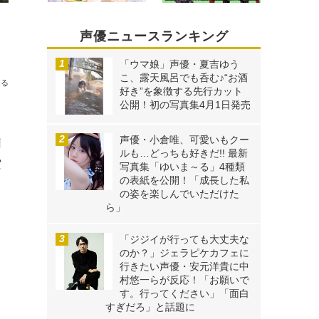
声優ニュースランキング
ました」
「ウマ娘」声優・夏吉ゆう
こ、露天風呂でも呑む♪“お酒
送る
好き”を象徴する先行カット
公開！初の写真集4月1日発売
声優・小倉唯、可愛いもクー
莉
ルも…どっちも好きだ!! 最新
空
写真集「ゆいま～る」4種類
の表紙を公開！「成長した私
し
の姿を楽しんでいただけた
ら」
「ジジイが行っても大丈夫な
のか？」ジェラピケカフェに
行きたい声優・安元洋貴に中
村悠一らが反応！「お願いで
す。行ってください」「面白
すぎだろ」と話題に