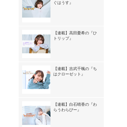
ぐはうす』
【連載】高田憂希の『ひ
トリップ』
【連載】吉武千颯の『ち
はクローゼット』
【連載】白石晴香の『わ
らうわらびー』