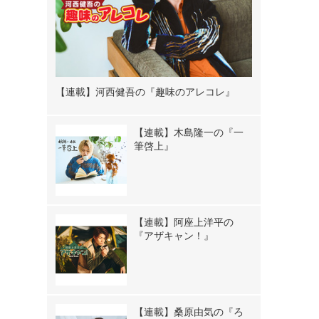
【連載】河西健吾の『趣味のアレコレ』
【連載】木島隆一の『一
筆啓上』
【連載】阿座上洋平の
『アザキャン！』
【連載】桑原由気の『ろ