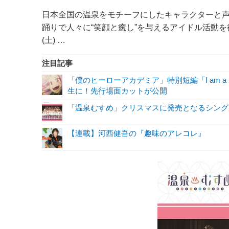
日本全国の温泉をモチーフにしたキャラクターと
踊りで人々に“笑顔と癒し”を与えるアイドル活動を行
(土) …
注目記事
「僕のヒーローアカデミア」特別短編「I am a 
生に！先行場面カットが公開
「温泉むすめ」クリスマスに発売となるシング
【連載】河西健吾の『趣味のアレコレ』