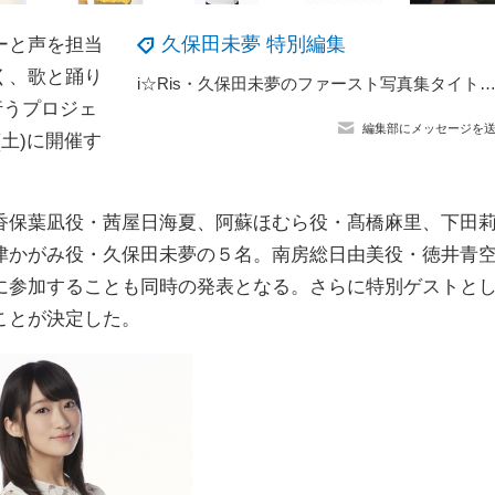
久保田未夢 特別編集
ーと声を担当
く、歌と踊り
i☆Ris・久保田未夢のファースト写真集タイトル＆表紙が解禁 「思った通りのものができ
行うプロジェ
編集部にメッセージを
(土)に開催す
保葉凪役・茜屋日海夏、阿蘇ほむら役・髙橋麻里、下田
津かがみ役・久保田未夢の５名。南房総日由美役・徳井青
に参加することも同時の発表となる。さらに特別ゲストと
ことが決定した。