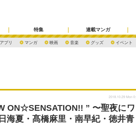
特集
連載マンガ
アプリ
マンガ
映画
音楽
グッズ
イベント
2018.10.29 Mon 0
W ON☆SENSATION!! ” 〜聖夜にワ
茜屋日海夏・髙橋麻里・南早紀・徳井青