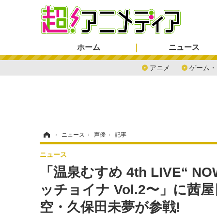
ホーム
ニュース
アニメ
ゲーム・
ホーム
›
ニュース
›
声優
›
記事
ニュース
「温泉むすめ 4th LIVE“ NO
ッチョイナ Vol.2〜」に
空・久保田未夢が参戦!