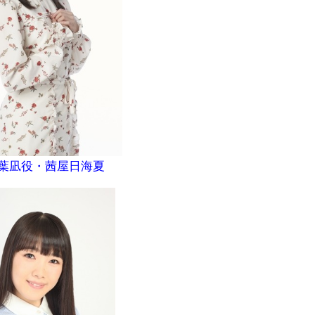
葉凪役・茜屋日海夏