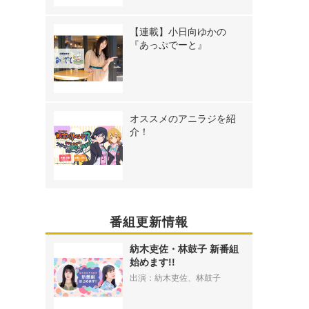
【連載】小日向ゆかの
『あっぷでーと』
オススメのアニラジを紹
介！
番組更新情報
紡木吏佐・林鼓子 新番組
始めます!!
出演：紡木吏佐、林鼓子