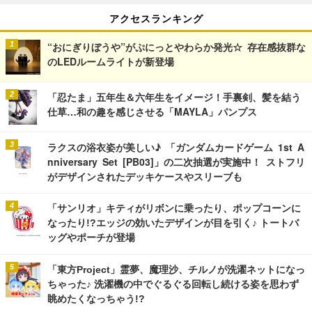
アクセスランキング
“おにぎりぼうや”がぷにっとやわらか発光☆ 存在感抜群な
のLEDルームライトが新登場
「忍たま」五年生＆六年生をイメージ！手裏剣、髪を結う
仕草…和の趣を感じさせる「MAYLA」パンプス
ラクスの浴衣姿が美しい♪ 「ガンダムカードゲーム 1st A
nniversary Set [PB03]」の二次抽選が実施中！ ストフリ
がデザインされたデッキケースやスリーブも
「サンリオ」キティがリボンに乗ったり、ポップコーンに
なったり!?エッジの効いたデザインが目を引く♪ トートバ
ッグやポーチが登場
「東方Project」霊夢、魔理沙、チルノが洗濯ネットになっ
ちゃった♪ 洗濯機の中でぐるぐる回転し続ける姿を思わず
眺めたくなっちゃう!?