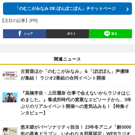
「のむこがみなみ DE ぽんぽこぽん」チケットページ
【注目の記事】[PR]
シェア
ポスト
送る
関連ニュース
古賀葵ほか「のむこがみなみ」＆「ぽぽぽん」声優陣
が集結！ ラジオ2番組の合同イベント開催
『高橋李依・上田麗奈 仕事で会えないからラジオはじ
めました。』養成所時代の貴重なエピソードから、3年
ぶりのリアルイベント開催への意気込みも！【特集イ
ンタビュー】
悠木碧がパーソナリティ担当！ 23年冬アニメ「齢5000
年の草食ドラゴン、いわれなき邪竜認定」WEBラジオ