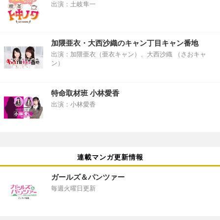
出演：土岐隼一
加隈亜衣・大西沙織のキャン丁目キャン番地
出演：加隈亜衣（亜衣キャン）、大西沙織 （さおキャ
ン）
特命取材班 小林愛香
出演：小林愛香
連載マンガ更新情報
ガールズ＆パンツァー
毎週火曜日更新