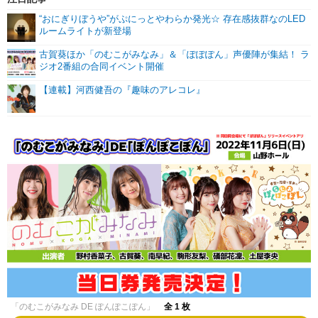
“おにぎりぼうや”がぷにっとやわらか発光☆ 存在感抜群なのLED
ルームライトが新登場
古賀葵ほか「のむこがみなみ」＆「ぽぽぽん」声優陣が集結！ ラ
ジオ2番組の合同イベント開催
【連載】河西健吾の『趣味のアレコレ』
「のむこがみなみ DE ぽんぽこぽん」
全 1 枚