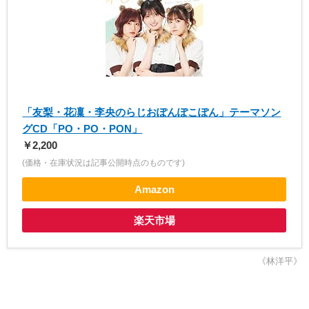
「友梨・花凜・李央のらじおぽんぽこぽん」テーマソン
グCD「PO・PO・PON」
￥2,200
(価格・在庫状況は記事公開時点のものです)
Amazon
楽天市場
《林洋平》