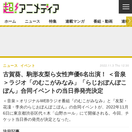
CL
ホーム
ニュース
特集
連載マンガ
番組・動画
連載
ニュース
ニュース一覧
アニメ
特集
ゲーム・アプリ
マンガ
特集一覧
カバー
連載マンガ
2022.11.3 Thu 12:30
ニュース
イベント
映画
音楽
インタビュー
レポート
連載マンガ一覧
連載一覧
番組・動画
古賀葵、駒形友梨ら女性声優6名出演！ ＜音泉
グッズ
イベント
＞ラジオ「のむこがみなみ」「らじおぽんぽこ
ラキりす
番組・動画一覧
ラジオ
連載・ブログ
ぽん」合同イベントの当日券発売決定
声優
コスプレ
動画
連載・ブログ一覧
コラム
＜音泉＞オリジナルWEBラジオ番組『のむこがみなみ』と『友梨・
舞台
新帝スタ
花凜・李央のらじおぽんぽこぽん』の合同イベントが、2022年11月
編集部ブログ・お知らせ
6日に東京都渋谷区代々木「山野ホール」にて開催される。今回、チ
ケット当日券の発売が決定となった。
注目記事