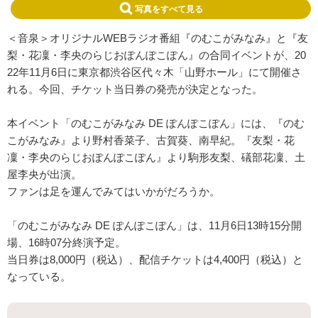
写真をすべて見る
＜音泉＞オリジナルWEBラジオ番組『のむこがみなみ』と『友
梨・花凜・李央のらじおぽんぽこぽん』の合同イベントが、20
22年11月6日に東京都渋谷区代々木「山野ホール」にて開催さ
れる。今回、チケット当日券の発売が決定となった。
本イベント「のむこがみなみ DE ぽんぽこぽん」には、『のむ
こがみなみ』より野村香菜子、古賀葵、南早紀。『友梨・花
凜・李央のらじおぽんぽこぽん』より駒形友梨、礒部花凜、土
屋李央が出演。
ファンは足を運んでみてはいかがだろうか。
「のむこがみなみ DE ぽんぽこぽん」は、11月6日13時15分開
場、16時07分終演予定。
当日券は8,000円（税込）、配信チケットは4,400円（税込）と
なっている。