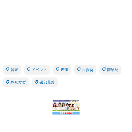
音泉
イベント
声優
古賀葵
南早紀
駒形友梨
礒部花凜