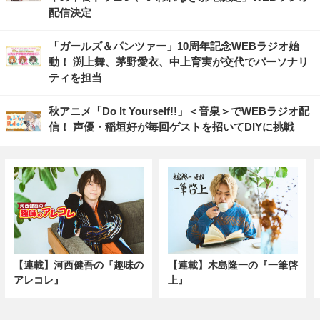
配信決定
「ガールズ＆パンツァー」10周年記念WEBラジオ始
動！ 渕上舞、茅野愛衣、中上育実が交代でパーソナリ
ティを担当
秋アニメ「Do It Yourself!!」＜音泉＞でWEBラジオ配
信！ 声優・稲垣好が毎回ゲストを招いてDIYに挑戦
【連載】河西健吾の『趣味の
【連載】木島隆一の『一筆啓
アレコレ』
上』