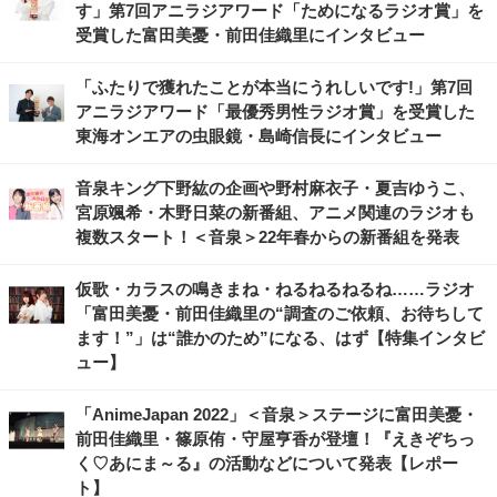
す」第7回アニラジアワード「ためになるラジオ賞」を
受賞した富田美憂・前田佳織里にインタビュー
「ふたりで獲れたことが本当にうれしいです!」第7回
アニラジアワード「最優秀男性ラジオ賞」を受賞した
東海オンエアの虫眼鏡・島崎信長にインタビュー
⾳泉キング下野紘の企画や野村⿇⾐⼦・夏吉ゆうこ、
宮原颯希・⽊野⽇菜の新番組、アニメ関連のラジオも
複数スタート！＜音泉＞22年春からの新番組を発表
仮歌・カラスの鳴きまね・ねるねるねるね……ラジオ
「富田美憂・前田佳織里の“調査のご依頼、お待ちして
ます！”」は“誰かのため”になる、はず【特集インタビ
ュー】
「AnimeJapan 2022」＜音泉＞ステージに富田美憂・
前田佳織里・篠原侑・守屋亨香が登壇！『えきぞちっ
く♡あにま～る』の活動などについて発表【レポー
ト】