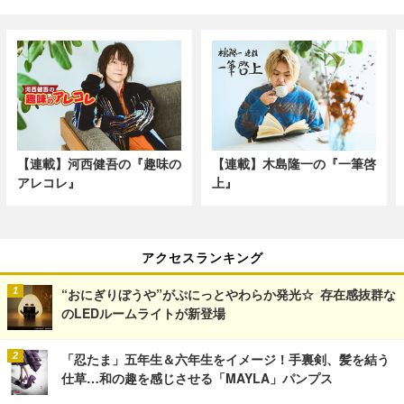
【連載】河西健吾の『趣味の
【連載】木島隆一の『一筆啓
アレコレ』
上』
アクセスランキング
“おにぎりぼうや”がぷにっとやわらか発光☆ 存在感抜群な
のLEDルームライトが新登場
「忍たま」五年生＆六年生をイメージ！手裏剣、髪を結う
仕草…和の趣を感じさせる「MAYLA」パンプス