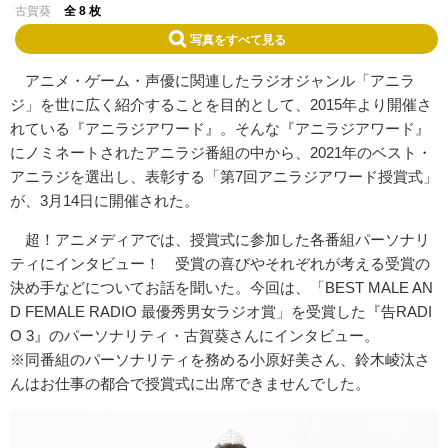
古賀葵
全 8 枚
写真をすべて見る
アニメ・ゲーム・声優に関連したラジオジャンル「アニラ
ジ」を世に広く紹介することを目的として、2015年より開催さ
れている『アニラジアワード』。そんな『アニラジアワード』
にノミネートされたアニラジ番組の中から、2021年のベスト・
アニラジを選出し、表彰する「第7回アニラジアワード授賞式」
が、3月14日に開催された。
超！アニメディアでは、授賞式に参加した各番組パーソナリ
ティにインタビュー！ 受賞の喜びやそれぞれが考える受賞の
決め手などについてお話を聞いた。今回は、「BEST MALE AN
D FEMALE RADIO 最優秀男女ラジオ賞」を受賞した『告RADI
O 3』のパーソナリティ・古賀葵さんにインタビュー。
※同番組のパーソナリティを務める小原好美さん、鈴木崚汰さ
んはお仕事の都合で授賞式に出席できませんでした。