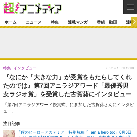
CL
ホーム
ニュース
特集
連載マンガ
番組・動画
連載
ニュース
ニュース一覧
アニメ
特集
ゲーム・アプリ
マンガ
特集一覧
カバー
連載マンガ
2022.4.15 Fri 19:00
特集
インタビュー
映画
音楽
インタビュー
レポート
連載マンガ一覧
連載一覧
番組・動画
『なにか「大きな力」が受賞をもたらしてくれ
グッズ
イベント
たのでは』第7回アニラジアワード「最優秀男
ラキりす
番組・動画一覧
ラジオ
連載・ブログ
女ラジオ賞」を受賞した古賀葵にインタビュー
声優
コスプレ
動画
連載・ブログ一覧
コラム
「第7回アニラジアワード授賞式」に参加した古賀葵さんにインタビ
舞台
新帝スタ
ュー。
編集部ブログ・お知らせ
注目記事
「僕のヒーローアカデミア」特別短編「I am a hero too」8月3日