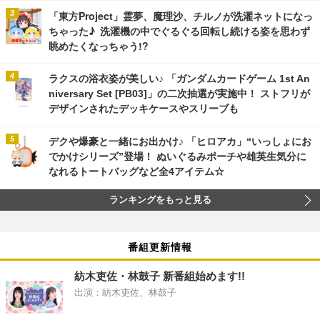
「東方Project」霊夢、魔理沙、チルノが洗濯ネットになっ
ちゃった♪ 洗濯機の中でぐるぐる回転し続ける姿を思わず
眺めたくなっちゃう!?
ラクスの浴衣姿が美しい♪ 「ガンダムカードゲーム 1st An
niversary Set [PB03]」の二次抽選が実施中！ ストフリが
デザインされたデッキケースやスリーブも
デクや爆豪と一緒にお出かけ♪ 「ヒロアカ」“いっしょにお
でかけシリーズ”登場！ ぬいぐるみポーチや雄英生気分に
なれるトートバッグなど全4アイテム☆
ランキングをもっと見る
番組更新情報
紡木吏佐・林鼓子 新番組始めます!!
出演：紡木吏佐、林鼓子