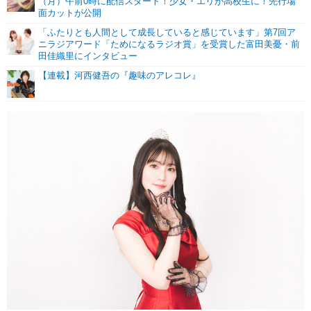
（月）午前0時に配信スタート！少女・エリが高校生に！先行場
面カットが公開
「ふたりとも人間として成長していると感じています」第7回ア
ニラジアワード「ためになるラジオ賞」を受賞した富田美憂・前
田佳織里にインタビュー
【連載】河西健吾の『趣味のアレコレ』