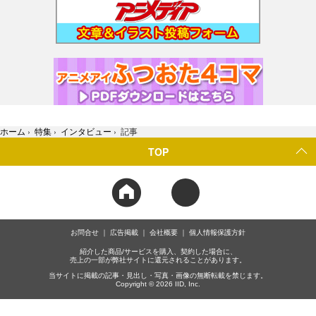
ホーム
›
特集
›
インタビュー
›
記事
TOP
お問合せ
広告掲載
会社概要
個人情報保護方針
紹介した商品/サービスを購入、契約した場合に、
売上の一部が弊社サイトに還元されることがあります。
当サイトに掲載の記事・見出し・写真・画像の無断転載を禁じます。
Copyright © 2026 IID, Inc.