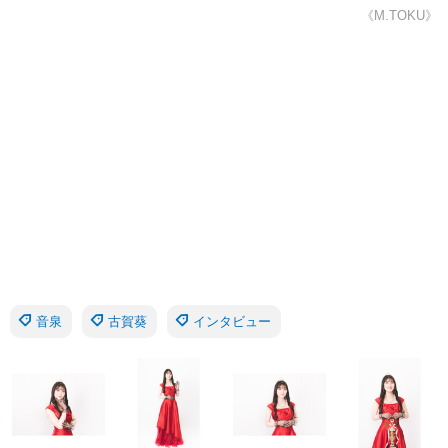
《M.TOKU》
音泉
古賀葵
インタビュー