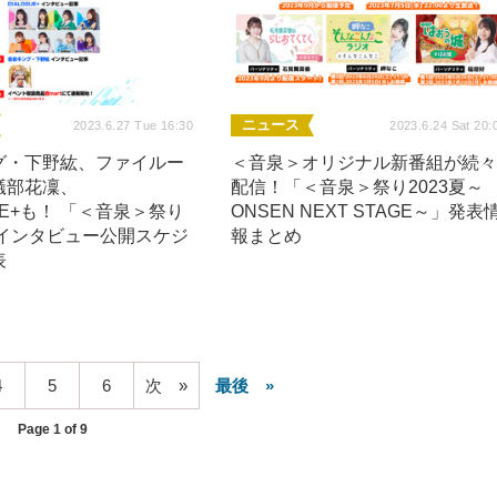
ニュース
2023.6.27 Tue 16:30
2023.6.24 Sat 20:
グ・下野紘、ファイルー
＜音泉＞オリジナル新番組が続
礒部花凜、
配信！「＜音泉＞祭り2023夏～
GUE+も！ 「＜音泉＞祭り
ONSEN NEXT STAGE～」発表
」インタビュー公開スケジ
報まとめ
表
4
5
6
次
最後
Page 1 of 9