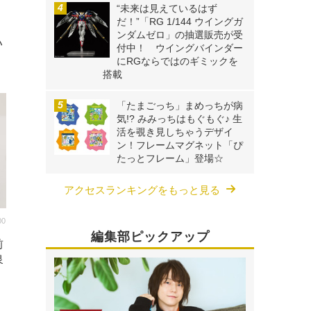
“未来は見えているはず
杉
だ！”「RG 1/144 ウイングガ
秋
ンダムゼロ」の抽選販売が受
ハ
付中！ ウイングバインダー
にRGならではのギミックを
搭載
「たまごっち」まめっちが病
気!? みみっちはもぐもぐ♪ 生
活を覗き見しちゃうデザイ
ン！フレームマグネット「ぴ
たっとフレーム」登場☆
アクセスランキングをもっと見る
00
編集部ピックアップ
前
泉