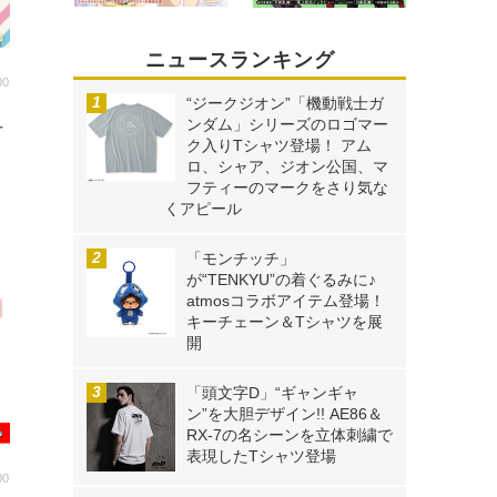
ニュースランキング
00
“ジークジオン”「機動戦士ガ
え
ンダム」シリーズのロゴマー
」
ク入りTシャツ登場！ アム
ロ、シャア、ジオン公国、マ
フティーのマークをさり気な
くアピール
「モンチッチ」
が“TENKYU”の着ぐるみに♪
atmosコラボアイテム登場！
キーチェーン＆Tシャツを展
開
「頭文字D」“ギャンギャ
ン”を大胆デザイン!! AE86＆
RX-7の名シーンを立体刺繍で
表現したTシャツ登場
00