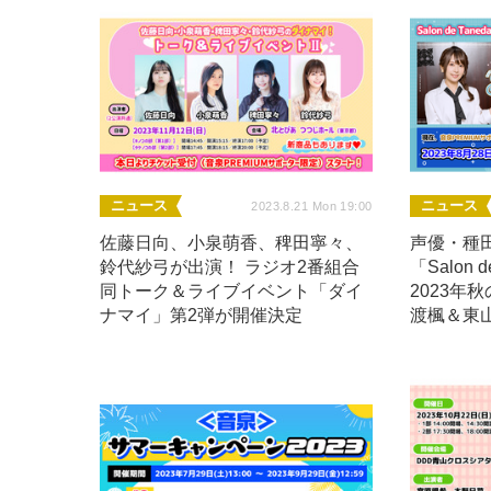
ニュース
ニュース
2023.8.21 Mon 19:00
佐藤日向、小泉萌香、稗田寧々、
声優・種
鈴代紗弓が出演！ ラジオ2番組合
「Salon 
同トーク＆ライブイベント「ダイ
2023年
ナマイ」第2弾が開催決定
渡楓＆東