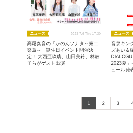
ニュース
ニュース
2023.7.6 Thu 17:30
高尾奏音の「かのんソナタ～第二
音泉キン
楽章～」誕生日イベント開催決
ズあい＆
定！ 大西亜玖璃、山田美鈴、林鼓
DIALO
子らがゲスト出演
2023夏
ュール発
1
2
3