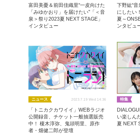
富田美憂＆前田佳織里“一皮向けた
下野紘“
「みゆかおり」を届けたい”「＜音
にしたい！
泉＞祭り2023夏 NEXT STAGE」
夏～ONSE
インタビュー
ンタビュ
ニュース
特集
2023.7.19 Wed 14:36
「トニカクカワイイ」WEBラジオ
DIALO
公開録音、チケット一般抽選販売
い楽しんだ
中！ 榎木淳弥、鬼頭明里、原作
夏 NEXT
者・畑健二郎が登壇