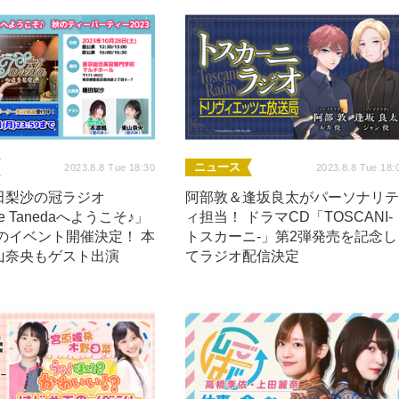
ニュース
2023.8.8 Tue 18:30
2023.8.8 Tue 18:
田梨沙の冠ラジオ
阿部敦＆逢坂良太がパーソナリ
de Tanedaへようこそ♪」
ィ担当！ ドラマCD「TOSCANI-
秋のイベント開催決定！ 本
トスカーニ-」第2弾発売を記念し
山奈央もゲスト出演
てラジオ配信決定