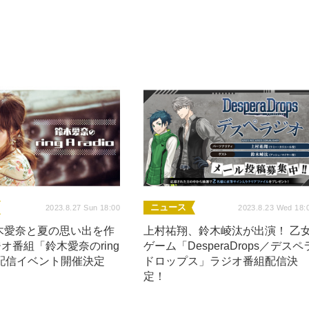
ニュース
2023.8.27 Sun 18:00
2023.8.23 Wed 18:
木愛奈と夏の思い出を作
上村祐翔、鈴木崚汰が出演！ 乙
ジオ番組「鈴木愛奈のring
ゲーム「DesperaDrops／デスペ
io」配信イベント開催決定
ドロップス」ラジオ番組配信決
定！