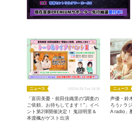
ニュース
ニュース
2023.8.29 Tue 18:30
「富田美憂・前田佳織里の“調査の
声優・鈴
ご依頼、お待ちしてます！”」イベ
ろう♪ ラ
ント第2弾開催決定！ 鬼頭明里＆
A rad
本渡楓がゲスト出演