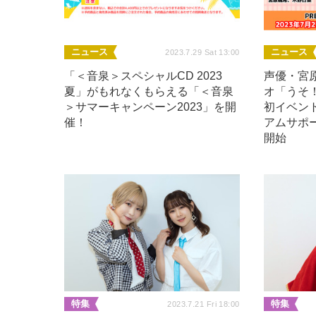
ニュース
ニュース
2023.7.29 Sat 13:00
「＜音泉＞スペシャルCD 2023
声優・宮
夏」がもれなくもらえる「＜音泉
オ「うそ！
＞サマーキャンペーン2023」を開
初イベン
催！
アムサポ
開始
特集
特集
2023.7.21 Fri 18:00