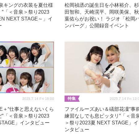
音泉キングの衣装を夏仕様
松岡禎丞の誕生日を小林裕介、
”「＜音泉＞祭り2023
田智和、天崎滉平、岡咲美保、
N NEXT STAGE～」イ
葉佑らがお祝い！ ラジオ「松岡
ー
ンバーグ」公開録音イベント
特集
2023.7.14 Fri 18:00
2023.7.14 Fri 12:
GUE＋“仕事と思えないくら
ファイルーズあい＆礒部花凜“事
”「＜音泉＞祭り2023
練習なしでも息ピッタリ”「＜音
 STAGE」インタビュー
＞祭り2023夏 NEXT STAGE」イ
ンタビュー