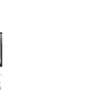
00
女
ラ