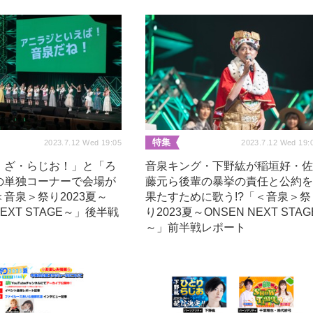
特集
2023.7.12 Wed 19:05
2023.7.12 Wed 19:
・ざ・らじお！」と「ろ
音泉キング・下野紘が稲垣好・
の単独コーナーで会場が
藤元ら後輩の暴挙の責任と公約
音泉＞祭り2023夏～
果たすために歌う!?「＜音泉＞祭
NEXT STAGE～」後半戦
り2023夏～ONSEN NEXT STAG
～」前半戦レポート