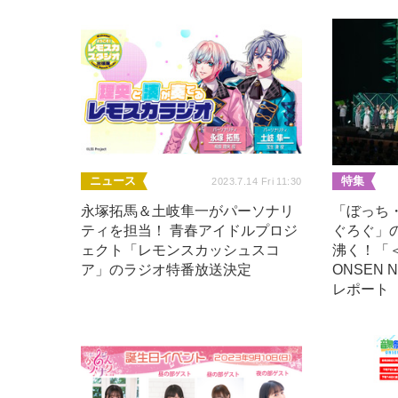
ニュース
特集
2023.7.14 Fri 11:30
永塚拓馬＆土岐隼一がパーソナリ
「ぼっち
ティを担当！ 青春アイドルプロジ
ぐろぐ」
ェクト「レモンスカッシュスコ
沸く！「＜
ア」のラジオ特番放送決定
ONSEN 
レポート