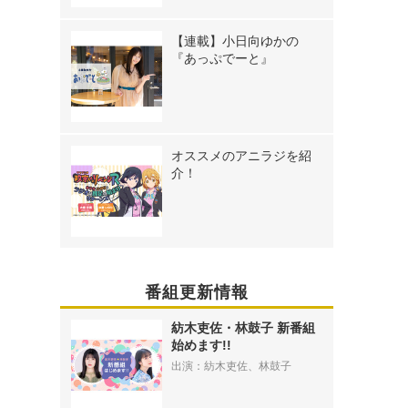
【連載】小日向ゆかの
『あっぷでーと』
オススメのアニラジを紹
介！
番組更新情報
紡木吏佐・林鼓子 新番組
始めます!!
出演：紡木吏佐、林鼓子