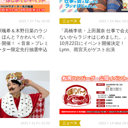
ニュース
2023.7.27 Thu 18:00
2023.7.24 Mon 18:
原颯希＆木野日菜のラジ
「高橋李依・上田麗奈 仕事で会
ほんと？かわいい!?」
ないからラジオはじめました。
ト開催！ ＜音泉＞プレミ
10月22日にイベント開催決定！
ーター限定先行抽選申込
Lynn、雨宮天がゲスト出演
ニュース
2023.7.21 Fri 12:00
2023.7.19 Wed 18: