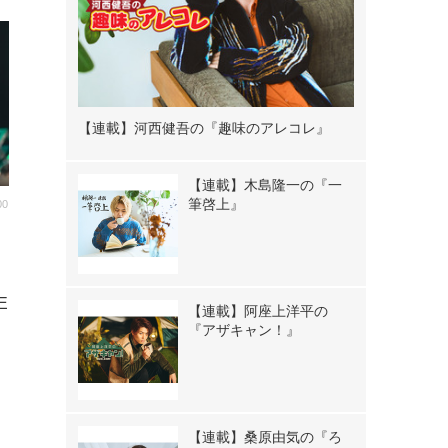
【連載】河西健吾の『趣味のアレコレ』
【連載】木島隆一の『一
筆啓上』
00
佐
を
E
【連載】阿座上洋平の
『アザキャン！』
【連載】桑原由気の『ろ