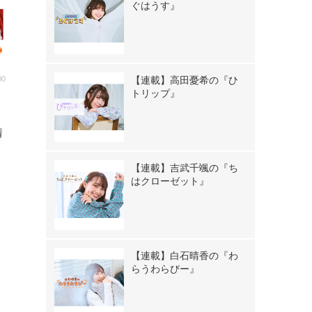
ぐはうす』
00
【連載】高田憂希の『ひ
トリップ』
々
情
【連載】吉武千颯の『ち
はクローゼット』
【連載】白石晴香の『わ
らうわらびー』