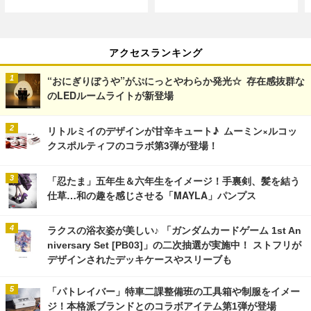
アクセスランキング
“おにぎりぼうや”がぷにっとやわらか発光☆ 存在感抜群な
のLEDルームライトが新登場
リトルミイのデザインが甘辛キュート♪ ムーミン×ルコッ
クスポルティフのコラボ第3弾が登場！
「忍たま」五年生＆六年生をイメージ！手裏剣、髪を結う
仕草…和の趣を感じさせる「MAYLA」パンプス
ラクスの浴衣姿が美しい♪ 「ガンダムカードゲーム 1st An
niversary Set [PB03]」の二次抽選が実施中！ ストフリが
デザインされたデッキケースやスリーブも
「パトレイバー」特車二課整備班の工具箱や制服をイメー
ジ！本格派ブランドとのコラボアイテム第1弾が登場