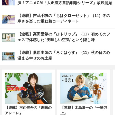
演！アニメCM「大正漢方童話劇場シリーズ」放映開始
【連載】吉武千颯の『ちはクローゼット』（14）冬の
寒さを楽しむ重ね着コーディネート
【連載】高田憂希の『ひトリップ』（11）初めてのフ
ェスで体感した“美味しい空気”という隠し味
【連載】桑原由気の『ろぐはうす』（11）秋の日の心
温まる幸せのお土産
【連載】河西健吾の『趣味の
【連載】木島隆一の『一筆啓
アレコレ』
上』