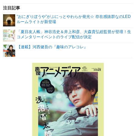
注目記事
“おにぎりぼうや”がぷにっとやわらか発光☆ 存在感抜群なのLED
ルームライトが新登場
「夏目友人帳」神谷浩史＆井上和彦、大森貴弘総監督が登壇！生
コメンタリーイベントのライブ配信が決定
【連載】河西健吾の『趣味のアレコレ』