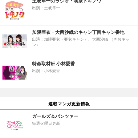
土岐隼一のラジオ・喫茶トキノワ
出演：土岐隼一
加隈亜衣・大西沙織のキャン丁目キャン番地
出演：加隈亜衣（亜衣キャン）、大西沙織 （さおキャ
ン）
特命取材班 小林愛香
出演：小林愛香
連載マンガ更新情報
ガールズ＆パンツァー
毎週火曜日更新