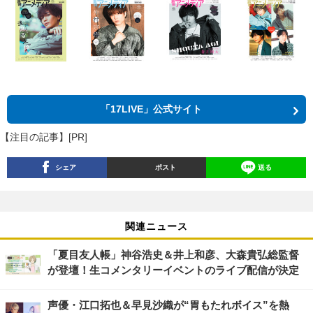
「17LIVE」公式サイト
【注目の記事】[PR]
シェア
ポスト
送る
関連ニュース
「夏目友人帳」神谷浩史＆井上和彦、大森貴弘総監督
が登壇！生コメンタリーイベントのライブ配信が決定
声優・江口拓也＆早見沙織が“胃もたれボイス”を熱