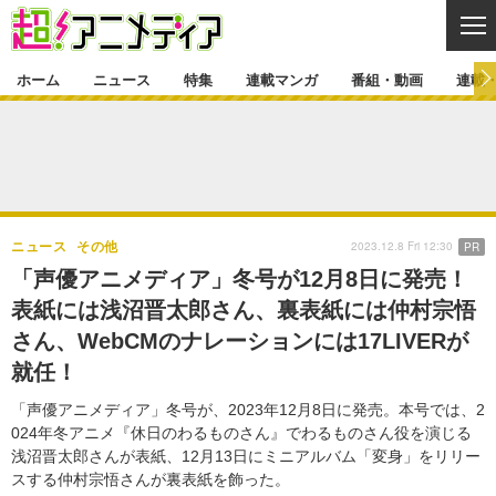
CL
ホーム
ニュース
特集
連載マンガ
番組・動画
連載
ニュース
ニュース一覧
アニメ
特集
ゲーム・アプリ
マンガ
特集一覧
カバー
連載マンガ
2023.12.8 Fri 12:30
ニュース
その他
PR
映画
音楽
インタビュー
レポート
連載マンガ一覧
連載一覧
番組・動画
「声優アニメディア」冬号が12月8日に発売！
グッズ
イベント
表紙には浅沼晋太郎さん、裏表紙には仲村宗悟
ラキりす
番組・動画一覧
ラジオ
連載・ブログ
さん、WebCMのナレーションには17LIVERが
声優
コスプレ
動画
連載・ブログ一覧
コラム
就任！
舞台
新帝スタ
編集部ブログ・お知らせ
「声優アニメディア」冬号が、2023年12月8日に発売。本号では、2
024年冬アニメ『休日のわるものさん』でわるものさん役を演じる
浅沼晋太郎さんが表紙、12月13日にミニアルバム「変身」をリリー
スする仲村宗悟さんが裏表紙を飾った。