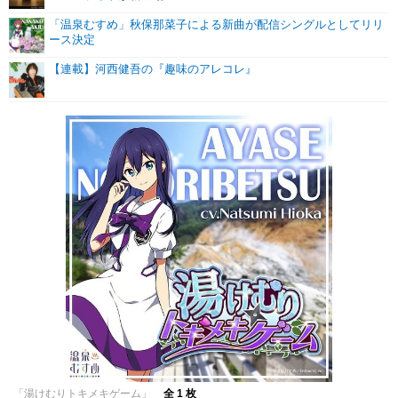
「温泉むすめ」秋保那菜子による新曲が配信シングルとしてリリ
ース決定
【連載】河西健吾の『趣味のアレコレ』
「湯けむりトキメキゲーム」
全 1 枚