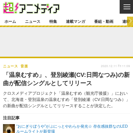
CL
ホーム
ニュース
特集
連載マンガ
番組・動画
連載
ニュース
ニュース一覧
アニメ
特集
ゲーム・アプリ
マンガ
特集一覧
カバー
連載マンガ
2020.12.11 Fri 11:09
ニュース
音楽
映画
音楽
インタビュー
レポート
連載マンガ一覧
連載一覧
番組・動画
「温泉むすめ」、登別綾瀬(CV:日岡なつみ)の新
グッズ
イベント
曲が配信シングルとしてリリース
ラキりす
番組・動画一覧
ラジオ
連載・ブログ
クロスメディアプロジェクト「温泉むすめ（観光庁後援）」におい
声優
コスプレ
動画
連載・ブログ一覧
コラム
て、北海道・登別温泉の温泉むすめ「登別綾瀬（CV:日岡なつみ）」
舞台
新帝スタ
の新曲が配信シングルとしてリリースすることが決定した。
編集部ブログ・お知らせ
注目記事
“おにぎりぼうや”がぷにっとやわらか発光☆ 存在感抜群なのLED
ルームライトが新登場