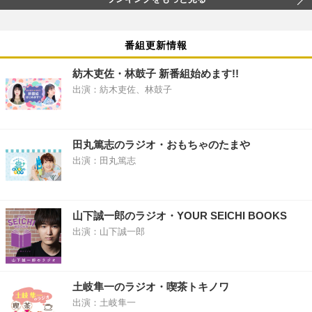
番組更新情報
紡木吏佐・林鼓子 新番組始めます!!
出演：紡木吏佐、林鼓子
田丸篤志のラジオ・おもちゃのたまや
出演：田丸篤志
山下誠一郎のラジオ・YOUR SEICHI BOOKS
出演：山下誠一郎
土岐隼一のラジオ・喫茶トキノワ
出演：土岐隼一