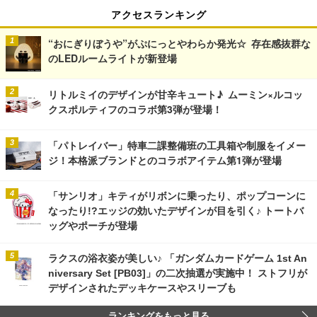
アクセスランキング
“おにぎりぼうや”がぷにっとやわらか発光☆ 存在感抜群な
のLEDルームライトが新登場
リトルミイのデザインが甘辛キュート♪ ムーミン×ルコッ
クスポルティフのコラボ第3弾が登場！
「パトレイバー」特車二課整備班の工具箱や制服をイメー
ジ！本格派ブランドとのコラボアイテム第1弾が登場
「サンリオ」キティがリボンに乗ったり、ポップコーンに
なったり!?エッジの効いたデザインが目を引く♪ トートバ
ッグやポーチが登場
ラクスの浴衣姿が美しい♪ 「ガンダムカードゲーム 1st An
niversary Set [PB03]」の二次抽選が実施中！ ストフリが
デザインされたデッキケースやスリーブも
ランキングをもっと見る