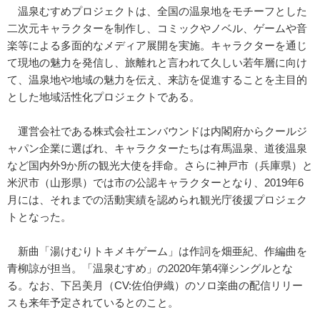
温泉むすめプロジェクトは、全国の温泉地をモチーフとした
二次元キャラクターを制作し、コミックやノベル、ゲームや音
楽等による多面的なメディア展開を実施。キャラクターを通じ
て現地の魅力を発信し、旅離れと言われて久しい若年層に向け
て、温泉地や地域の魅力を伝え、来訪を促進することを主目的
とした地域活性化プロジェクトである。
運営会社である株式会社エンバウンドは内閣府からクールジ
ャパン企業に選ばれ、キャラクターたちは有馬温泉、道後温泉
など国内外9か所の観光大使を拝命。さらに神戸市（兵庫県）と
米沢市（山形県）では市の公認キャラクターとなり、2019年6
月には、それまでの活動実績を認められ観光庁後援プロジェク
トとなった。
新曲「湯けむりトキメキゲーム」は作詞を畑亜紀、作編曲を
青柳諒が担当。「温泉むすめ」の2020年第4弾シングルとな
る。なお、下呂美月（CV:佐伯伊織）のソロ楽曲の配信リリー
スも来年予定されているとのこと。