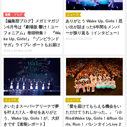
連載・ブログ
ニュース
【編集部ブログ】メガミマガジ
ありがとう Wake Up, Girls！思
ン6月号は『劇場版 響け！ユー
い出が詰まった6年間をメンバ
フォニアム』巻頭特集！ 『Wa
ーが振り返る（インタビュー）
ke Up, Girls!』『ゾンビランド
2019.4.2 Tue 13:53
サガ』ライブレ ポートもお届け
2019.4.29 Mon 12:00
ニュース
ニュース
さいたまスーパーアリーナで夢
「愛を届けてもらえる機会をい
を叶えた7人－幸せをありがと
ただけてうれしかった。」「i☆
う、Wake Up, Girls！が、大好
Ris&Wake Up, Girls！&Run Gi
きです【速報レポート】
rls, Run！ バレンタインLive 2