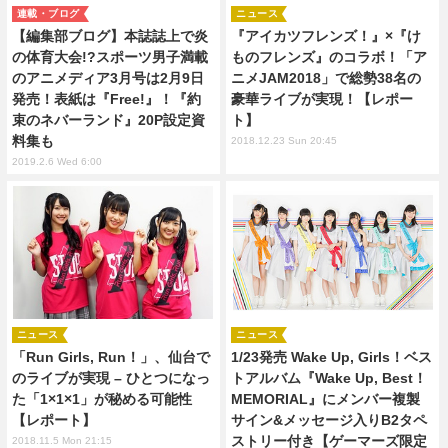
連載・ブログ
ニュース
【編集部ブログ】本誌誌上で炎
『アイカツフレンズ！』×『け
の体育大会!?スポーツ男子満載
ものフレンズ』のコラボ！「ア
のアニメディア3月号は2月9日
ニメJAM2018」で総勢38名の
発売！表紙は『Free!』！『約
豪華ライブが実現！【レポー
束のネバーランド』20P設定資
ト】
料集も
2018.12.23 Sun 20:45
2019.2.6 Wed 6:00
ニュース
ニュース
「Run Girls, Run！」、仙台で
1/23発売 Wake Up, Girls！ベス
のライブが実現 – ひとつになっ
トアルバム『Wake Up, Best！
た「1×1×1」が秘める可能性
MEMORIAL』にメンバー複製
【レポート】
サイン&メッセージ入りB2タペ
ストリー付き【ゲーマーズ限定
2018.11.5 Mon 21:15