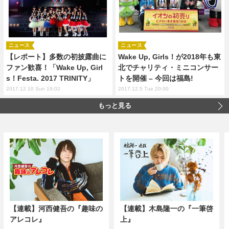
ニュース
ニュース
【レポート】多数の初披露曲に
Wake Up, Girls！が2018年も東
ファン歓喜！「Wake Up, Girl
北でチャリティ・ミニコンサー
s！Festa. 2017 TRINITY」
トを開催 – 今回は福島!
2017.12.10 Sun 19:02
2017.12.5 Tue 20:00
もっと見る
【連載】河西健吾の『趣味の
【連載】木島隆一の『一筆啓
アレコレ』
上』