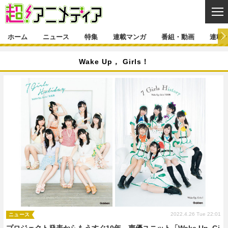
CL
ホーム
ニュース
特集
連載マンガ
番組・動画
連載
ニュース
Wake Up， Girls！
ニュース一覧
アニメ
特集
ゲーム・アプリ
マンガ
特集一覧
カバー
連載マンガ
映画
音楽
インタビュー
レポート
連載マンガ一覧
連載一覧
番組・動画
グッズ
イベント
ラキりす
番組・動画一覧
ラジオ
連載・ブログ
声優
コスプレ
動画
連載・ブログ一覧
コラム
舞台
新帝スタ
編集部ブログ・お知らせ
2022.4.26 Tue 22:01
ニュース
プロジェクト発表からもうすぐ10年―声優ユニット「Wake Up, Gi