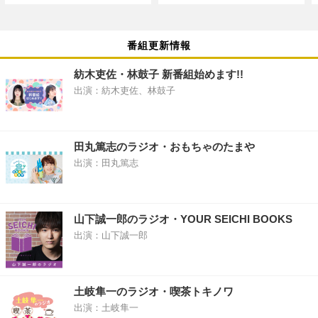
番組更新情報
紡木吏佐・林鼓子 新番組始めます!!
出演：紡木吏佐、林鼓子
田丸篤志のラジオ・おもちゃのたまや
出演：田丸篤志
山下誠一郎のラジオ・YOUR SEICHI BOOKS
出演：山下誠一郎
土岐隼一のラジオ・喫茶トキノワ
出演：土岐隼一