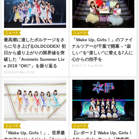
ニュース
ニュース
最高潮に達したボルテージをさ
「Wake Up, Girls！」のファイ
らに引き上げるOLDCODEX! 初
ナルツアーが千葉で開幕 – “寂
日から盛り上がりの限界値を突
しい”を“楽しい”に替える7人に
破した「Animelo Summer Liv
心からの拍手を
e 2018 “OK!”」を振り返る
2018.7.17 Tue 20:00
2018.9.10 Mon 11:50
ニュース
ニュース
「Wake Up, Girls！」、世界最
【レポート】Wake Up, Girls！