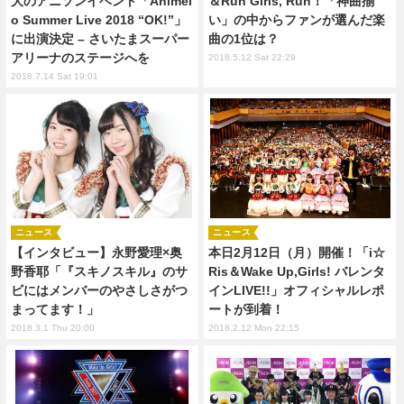
大のアニソンイベント「Animel
＆Run Girls, Run！「神曲揃
o Summer Live 2018 “OK!”」
い」の中からファンが選んだ楽
に出演決定 – さいたまスーパー
曲の1位は？
アリーナのステージへを
2018.5.12 Sat 22:29
2018.7.14 Sat 19:01
ニュース
ニュース
【インタビュー】永野愛理×奥
本日2月12日（月）開催！「i☆
野香耶「『スキノスキル』のサ
Ris＆Wake Up,Girls! バレンタ
ビにはメンバーのやさしさがつ
インLIVE!!」オフィシャルレポ
まってます！」
ートが到着！
2018.3.1 Thu 20:00
2018.2.12 Mon 22:15