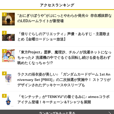
アクセスランキング
“おにぎりぼうや”がぷにっとやわらか発光☆ 存在感抜群な
のLEDルームライトが新登場
「借りぐらしのアリエッティ」声優・あらすじ・主題歌ま
とめ【金曜ロードショー放送】
「東方Project」霊夢、魔理沙、チルノが洗濯ネットになっ
ちゃった♪ 洗濯機の中でぐるぐる回転し続ける姿を思わず
眺めたくなっちゃう!?
ラクスの浴衣姿が美しい♪ 「ガンダムカードゲーム 1st An
niversary Set [PB03]」の二次抽選が実施中！ ストフリが
デザインされたデッキケースやスリーブも
「モンチッチ」が“TENKYU”の着ぐるみに♪ atmosコラボ
アイテム登場！キーチェーン＆Tシャツを展開
ランキングをもっと見る