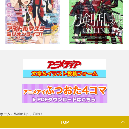
ホーム
›
Wake Up， Girls！
TOP