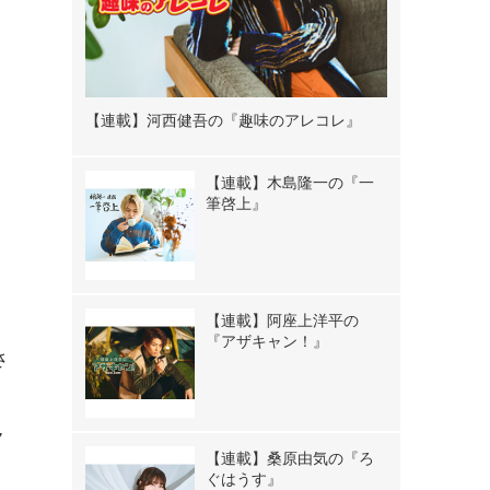
【連載】河西健吾の『趣味のアレコレ』
【連載】木島隆一の『一
筆啓上』
と
【連載】阿座上洋平の
『アザキャン！』
さ
7
【連載】桑原由気の『ろ
ぐはうす』