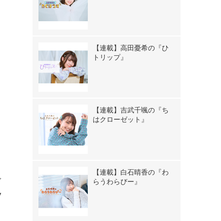
！
【連載】高田憂希の『ひ
トリップ』
【連載】吉武千颯の『ち
はクローゼット』
【連載】白石晴香の『わ
グ
らうわらびー』
V