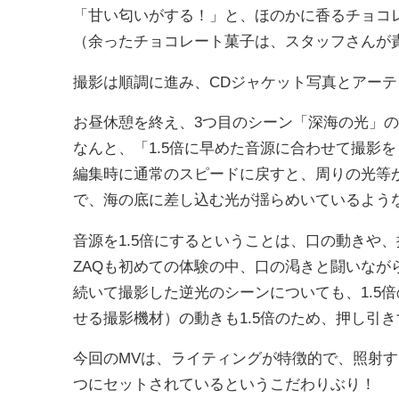
「甘い匂いがする！」と、ほのかに香るチョコ
（余ったチョコレート菓子は、スタッフさんが
撮影は順調に進み、CDジャケット写真とアー
お昼休憩を終え、3つ目のシーン「深海の光」
なんと、「1.5倍に早めた音源に合わせて撮影
編集時に通常のスピードに戻すと、周りの光等
で、海の底に差し込む光が揺らめいているよう
音源を1.5倍にするということは、口の動きや、
ZAQも初めての体験の中、口の渇きと闘いなが
続いて撮影した逆光のシーンについても、1.5
せる撮影機材）の動きも1.5倍のため、押し引
今回のMVは、ライティングが特徴的で、照射
つにセットされているというこだわりぶり！