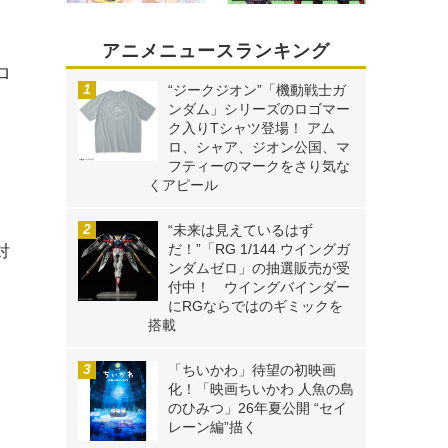
アニメニュースランキング
ロ
“ジークジオン”「機動戦士ガ
ンダム」シリーズのロゴマー
ク入りTシャツ登場！ アム
ロ、シャア、ジオン公国、マ
フティーのマークをさり気な
くアピール
“未来は見えているはず
だ！”「RG 1/144 ウイングガ
対
ンダムゼロ」の抽選販売が受
付中！ ウイングバインダー
にRGならではのギミックを
搭載
「ちいかわ」待望の初映画
化！「映画ちいかわ 人魚の島
のひみつ」26年夏公開 “セイ
レーン編”描く