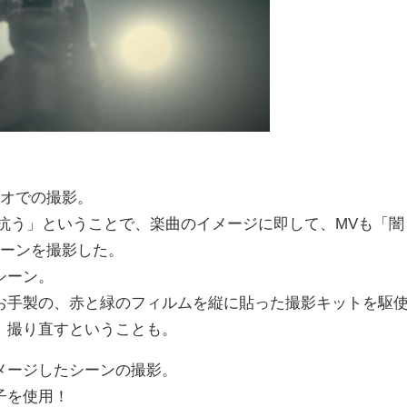
ジオでの撮影。
、「深淵に抗う」ということで、楽曲のイメージに即して、MVも「闇
シーンを撮影した。
シーン。
お手製の、赤と緑のフィルムを縦に貼った撮影キットを駆
、撮り直すということも。
メージしたシーンの撮影。
子を使用！