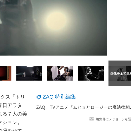
ZAQ 特別編集
ックス「トリ
春日アラタ
ZAQ、TVアニメ『ムヒョとロージーの魔
れる７人の美
編集部にメッセージを
クション。
第1弾を経て、