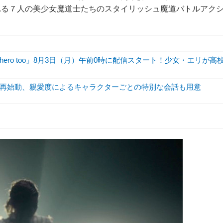
れる７人の美少女魔道士たちのスタイリッシュ魔道バトルアク
hero too」8月3日（月）午前0時に配信スタート！少女・エリが高
再始動、親愛度によるキャラクターごとの特別な会話も用意