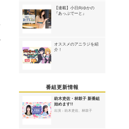
【連載】小日向ゆかの
『あっぷでーと』
あ
で
オススメのアニラジを紹
白
介！
番組更新情報
紡木吏佐・林鼓子 新番組
始めます!!
出演：紡木吏佐、林鼓子