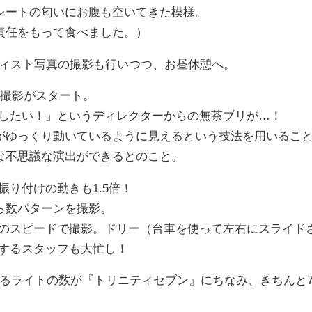
レートの匂いにお腹も空いてきた模様。
責任をもって食べました。）
ティスト写真の撮影も行いつつ、お昼休憩へ。
の撮影がスタート。
をしたい！」というディレクターからの無茶ブリが…！
がゆっくり動いているように見えるという技法を用いるこ
な不思議な演出ができるとのこと。
振り付けの動きも1.5倍！
ら数パターンを撮影。
倍のスピードで撮影。ドリー（台車を使って左右にスライド
きするスタッフも大忙し！
するライトの数が『トリニティセブン』にちなみ、きちんと