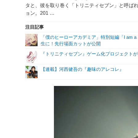
タと、彼を取り巻く「トリニティセブン」と呼ば
ョン。201 …
注目記事
「僕のヒーローアカデミア」特別短編「I am a 
生に！先行場面カットが公開
『トリニティセブン』ゲーム化プロジェクトが
【連載】河西健吾の『趣味のアレコレ』