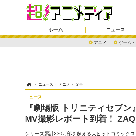
ホーム
ニュース
アニメ
ゲーム・
ホーム
›
ニュース
›
アニメ
›
記事
ニュース
『劇場版 トリニティセブン』主題
MV撮影レポート到着！ ZA
シリーズ累計330万部を超える大ヒットコミック