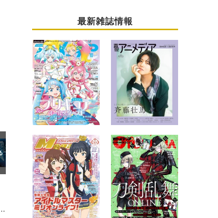
最新雑誌情報
悠介の可愛い靴下”!? おもちゃ箱のような魅力に溢れたFling Posse公演2Days＆楽屋裏レポ