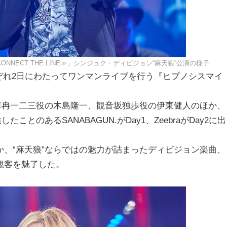
 LIVE ≪CONNECT THE LINE≫」シンジュク・ディビジョン“麻天狼”公演の様子
れぞれ2日にわたってワンマンライブを行う『ヒプノシスマイ
弉冉一二三役の木島隆一、観音坂独歩役の伊東健人のほか、
とのあるSANABAGUN.がDay1、ZeebraがDay2に出
、“麻天狼”ならではの魅力が詰まったディビジョン楽曲、
観客を魅了した。