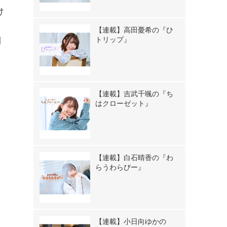
け
。
【連載】高田憂希の『ひ
トリップ』
間
【連載】吉武千颯の『ち
はクローゼット』
【連載】白石晴香の『わ
らうわらびー』
【連載】小日向ゆかの