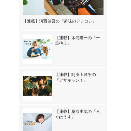
【連載】河西健吾の『趣味のアレコレ』
【連載】木島隆一の『一
筆啓上』
【連載】阿座上洋平の
『アザキャン！』
【連載】桑原由気の『ろ
ぐはうす』