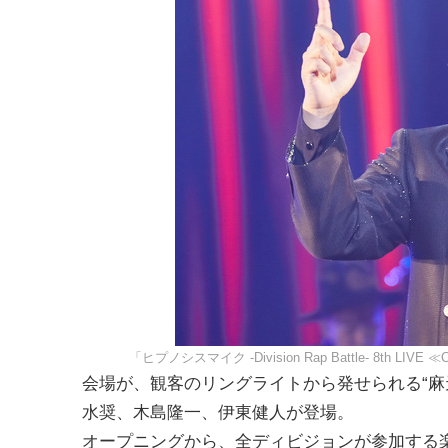
「ヒプノシスマイク -Division Rap Battle- 8th
会場が、観客のリングライトから発せられる“麻
水奨、木島隆一、伊東健人が登場。
オープニングから、全ディビジョンが参加する楽曲「Surviv