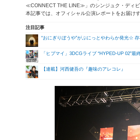
≪CONNECT THE LINE≫」のシンジュク・ディ
本記事では、オフィシャル公演レポートをお届け
注目記事
“おにぎりぼうや”がぷにっとやわらか発光☆ 
「ヒプマイ」3DCGライブ “HYPED-UP 02”最
【連載】河西健吾の『趣味のアレコレ』