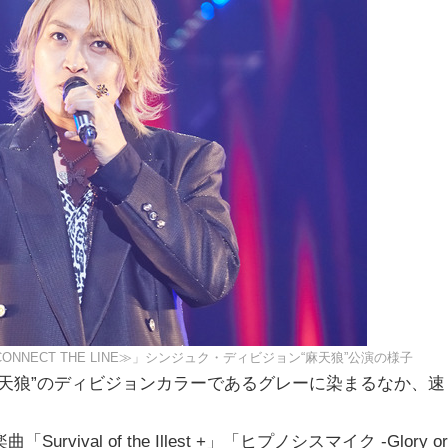
 LIVE ≪CONNECT THE LINE≫」シンジュク・ディビジョン“麻天狼”公演の様子
天狼”のディビジョンカラーであるグレーに染まるなか、速
al of the Illest +」「ヒプノシスマイク -Glory or