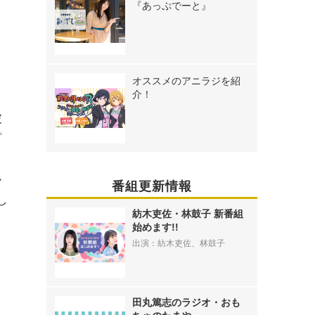
『あっぷでーと』
オススメのアニラジを紹
介！
披
プ
ッ
か
番組更新情報
し
紡木吏佐・林鼓子 新番組
始めます!!
出演：紡木吏佐、林鼓子
田丸篤志のラジオ・おも