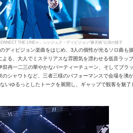
 LIVE ≪CONNECT THE LINE≫」シンジュク・ディビジョン“麻天狼”公演の様子
などのディビジョン楽曲をはじめ、3人の個性が光るソロ曲も
による、大人でミステリアスな雰囲気を漂わせる低音ラッ
・伊弉冉一二三の華やかなパーティーチューン、そしてブラ
東のシャウトなど、三者三様のパフォーマンスで会場を沸
れないゆるっとしたトークを展開し、ギャップで観客を魅了