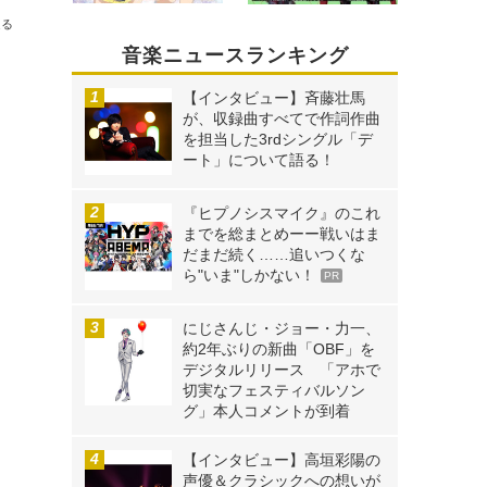
送る
音楽ニュースランキング
【インタビュー】斉藤壮馬
が、収録曲すべてで作詞作曲
を担当した3rdシングル「デ
ート」について語る！
『ヒプノシスマイク』のこれ
までを総まとめーー戦いはま
だまだ続く……追いつくな
ら"いま"しかない！
PR
にじさんじ・ジョー・力一、
約2年ぶりの新曲「OBF」を
デジタルリリース 「アホで
切実なフェスティバルソン
グ」本人コメントが到着
【インタビュー】高垣彩陽の
声優＆クラシックへの想いが