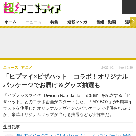
CL
ホーム
ニュース
特集
連載マンガ
番組・動画
連載
ニュース
ニュース一覧
アニメ
特集
ゲーム・アプリ
マンガ
特集一覧
カバー
連載マンガ
2022.10.11 Tue 19:36
ニュース
アニメ
映画
音楽
インタビュー
レポート
連載マンガ一覧
連載一覧
番組・動画
「ヒプマイ×ピザハット」コラボ！オリジナル
グッズ
イベント
パッケージでお届け＆グッズ抽選も
ラキりす
番組・動画一覧
ラジオ
連載・ブログ
『ヒプノシスマイク -Division Rap Battle-』の5周年を記念する「ピ
声優
コスプレ
動画
連載・ブログ一覧
コラム
ザハット」とのコラボ企画がスタートした。「MY BOX」が5周年イ
舞台
新帝スタ
ラストを使用したオリジナルデザインのパッケージで提供されるほ
編集部ブログ・お知らせ
か、豪華オリジナルグッズが当たる抽選なども実施中だ。
注目記事
悟空やベジータのカッコいいTシャツ！ 「ドラゴンボール」完全