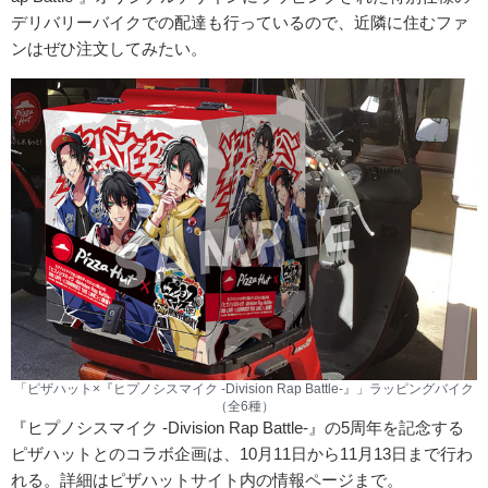
デリバリーバイクでの配達も行っているので、近隣に住むファ
ンはぜひ注文してみたい。
「ピザハット×『ヒプノシスマイク -Division Rap Battle-』」ラッピングバイク
（全6種）
『ヒプノシスマイク -Division Rap Battle-』の5周年を記念する
ピザハットとのコラボ企画は、10月11日から11月13日まで行わ
れる。詳細はピザハットサイト内の情報ページまで。