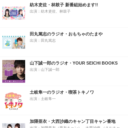
紡木吏佐・林鼓子 新番組始めます!!
出演：紡木吏佐、林鼓子
田丸篤志のラジオ・おもちゃのたまや
出演：田丸篤志
山下誠一郎のラジオ・YOUR SEICHI BOOKS
出演：山下誠一郎
土岐隼一のラジオ・喫茶トキノワ
出演：土岐隼一
加隈亜衣・大西沙織のキャン丁目キャン番地
出演：加隈亜衣（亜衣キャン）、大西沙織 （さおキャ