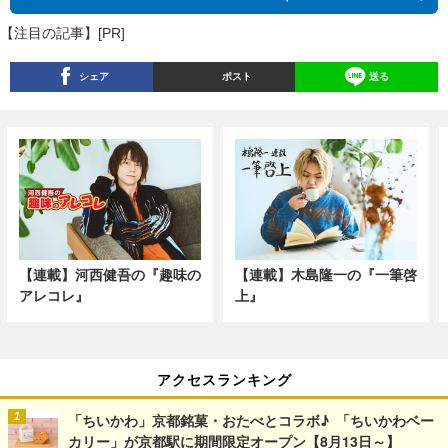
【注目の記事】[PR]
シェア
ポスト
送る
【連載】河西健吾の『趣味の
【連載】木島隆一の『一筆啓
アレコレ』
上』
アクセスランキング
「ちいかわ」京都銘菓・おたべとコラボ♪ 「ちいかわベー
カリー」が京都駅に期間限定オープン【8月13日～】