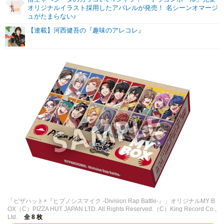
オリジナルイラスト採用したアパレルが発売！ 名シーンオマージ
ュがたまらない♪
【連載】河西健吾の『趣味のアレコレ』
「ピザハット×『ヒプノシスマイク -Division Rap Battle-』」オリジナルMY B
OX（C）PIZZA HUT JAPAN LTD. All Rights Reserved.（C）King Record Co.,
Ltd.
全 8 枚