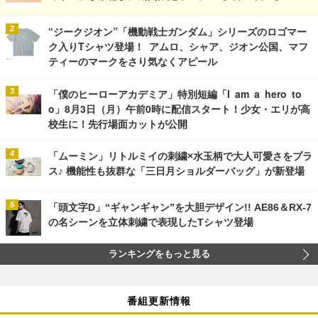
“ジークジオン”「機動戦士ガンダム」シリーズのロゴマー
ク入りTシャツ登場！ アムロ、シャア、ジオン公国、マフ
ティーのマークをさり気なくアピール
「僕のヒーローアカデミア」特別短編「I am a hero to
o」8月3日（月）午前0時に配信スタート！少女・エリが高
校生に！先行場面カットが公開
「ムーミン」リトルミイの刺繍×水玉柄で大人可愛さをプラ
ス♪ 機能性も抜群な「三日月ショルダーバッグ」が新登場
「頭文字D」“ギャンギャン”を大胆デザイン!! AE86＆RX-7
の名シーンを立体刺繍で表現したTシャツ登場
ランキングをもっと見る
番組更新情報