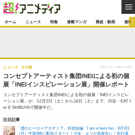
CL
ホーム
ニュース
特集
連載マンガ
番組・動画
連載
ニュース
ニュース一覧
アニメ
特集
ゲーム・アプリ
マンガ
特集一覧
カバー
連載マンガ
2023.12.11 Mon 15:00
ニュース
その他
映画
音楽
インタビュー
レポート
連載マンガ一覧
連載一覧
番組・動画
コンセプトアーティスト集団INEIによる初の個
グッズ
イベント
展「INEIインスピレーション展」開催レポート
ラキりす
番組・動画一覧
ラジオ
連載・ブログ
コンセプトアーティスト集団INEIによる初の個展「INEIインスピレ
声優
コスプレ
動画
連載・ブログ一覧
コラム
ーション展」が、12月2日（土）から16日（土）まで、渋谷・EAT f
舞台
新帝スタ
or E SHIBUYAで開催中だ。
編集部ブログ・お知らせ
注目記事
「僕のヒーローアカデミア」特別短編「I am a hero too」8月3日
（月）午前0時に配信スタート！少女・エリが高校生に！先行場