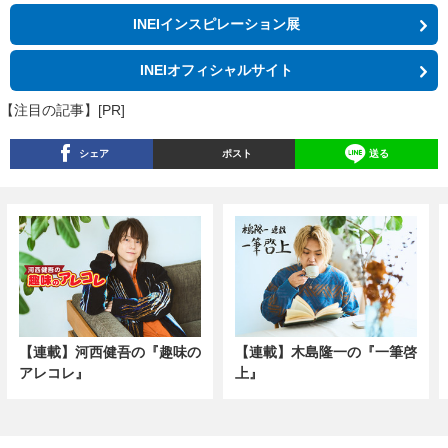
INEIインスピレーション展
INEIオフィシャルサイト
【注目の記事】[PR]
シェア
ポスト
送る
【連載】河西健吾の『趣味の
【連載】木島隆一の『一筆啓
アレコレ』
上』