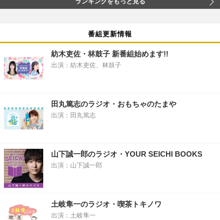
ランキングをもっと見る
番組更新情報
紡木吏佐・林鼓子 新番組始めます!!
出演：紡木吏佐、林鼓子
田丸篤志のラジオ・おもちゃのたまや
出演：田丸篤志
山下誠一郎のラジオ・YOUR SEICHI BOOKS
出演：山下誠一郎
土岐隼一のラジオ・喫茶トキノワ
出演：土岐隼一