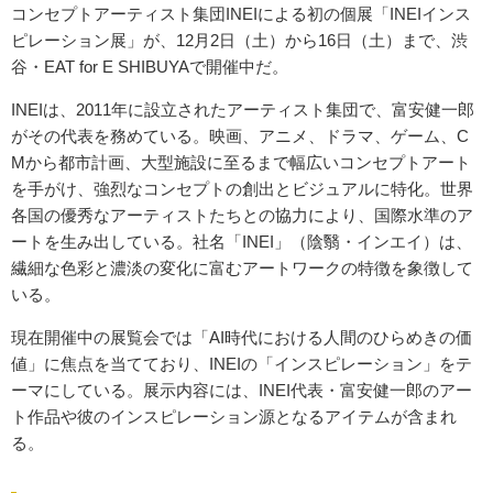
コンセプトアーティスト集団INEIによる初の個展「INEIインス
ピレーション展」が、12月2日（土）から16日（土）まで、渋
谷・EAT for E SHIBUYAで開催中だ。
INEIは、2011年に設立されたアーティスト集団で、富安健一郎
がその代表を務めている。映画、アニメ、ドラマ、ゲーム、C
Mから都市計画、大型施設に至るまで幅広いコンセプトアート
を手がけ、強烈なコンセプトの創出とビジュアルに特化。世界
各国の優秀なアーティストたちとの協力により、国際水準のア
ートを生み出している。社名「INEI」（陰翳・インエイ）は、
繊細な色彩と濃淡の変化に富むアートワークの特徴を象徴して
いる。
現在開催中の展覧会では「AI時代における人間のひらめきの価
値」に焦点を当てており、INEIの「インスピレーション」をテ
ーマにしている。展示内容には、INEI代表・富安健一郎のアー
ト作品や彼のインスピレーション源となるアイテムが含まれ
る。