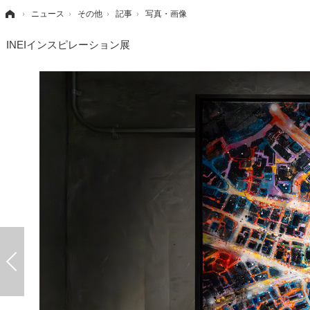
›
ニュース
›
その他
›
記事
›
写真・画像
INEIインスピレーション展