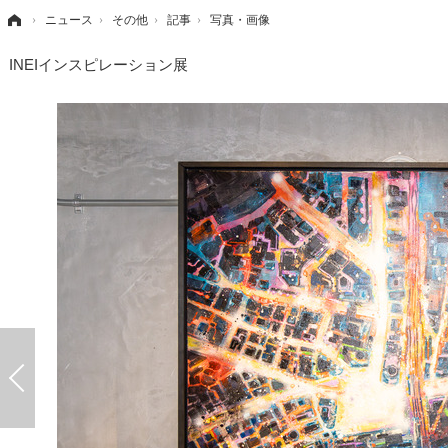
›
ニュース
›
その他
›
記事
›
写真・画像
INEIインスピレーション展