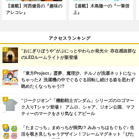
【連載】河西健吾の『趣味の
【連載】木島隆一の『一筆啓
アレコレ』
上』
アクセスランキング
“おにぎりぼうや”がぷにっとやわらか発光☆ 存在感抜群な
のLEDルームライトが新登場
「東方Project」霊夢、魔理沙、チルノが洗濯ネットになっ
ちゃった♪ 洗濯機の中でぐるぐる回転し続ける姿を思わず
眺めたくなっちゃう!?
“ジークジオン”「機動戦士ガンダム」シリーズのロゴマー
ク入りTシャツ登場！ アムロ、シャア、ジオン公国、マフ
ティーのマークをさり気なくアピール
「たまごっち」まめっちが病気!? みみっちはもぐもぐ♪ 生
活を覗き見しちゃうデザイン！フレームマグネット「ぴた