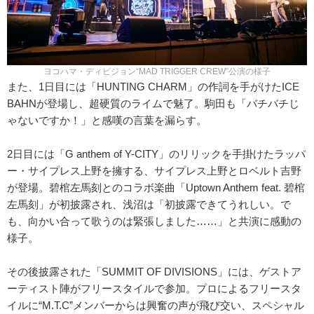
ヨコハマ・ディビジョン“MAD TRIGGER CREW”公演の様子
また、1日目には「HUNTING CHARM」の作詞を手がけたICE
BAHNが登場し、超硬質のライムで魅了。駒田も「バチバチじ
ゃないですか！」と感嘆の言葉を漏らす。
2日目には「G anthem of Y-CITY」のリリックを手掛けたラッパ
ー・サイプレス上野を擁する、サイプレス上野とロベルト吉野
が登場。碧棺左馬刻とのコラボ楽曲「Uptown Anthem feat. 碧棺
左馬刻」が初披露され、浅沼は「初披露できてうれしい。で
も、向かい合って歌うのは緊張しました……」と共演に感動の
様子。
その後披露された「SUMMIT OF DIVISIONS」には、ゲストア
ーティスト陣がフリースタイルで参加。プロによるフリースタ
イルに“M.T.C”メンバーからは興奮の声が飛び交い、スペシャル