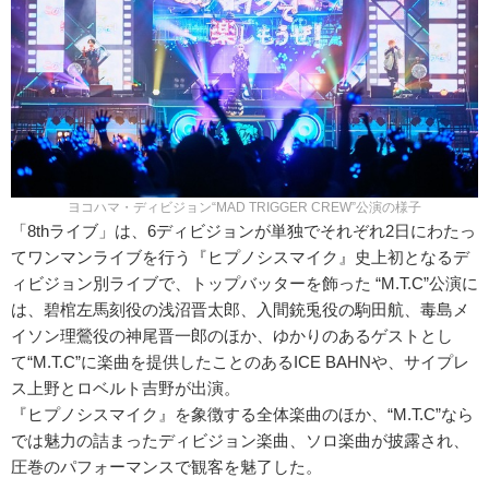
ヨコハマ・ディビジョン“MAD TRIGGER CREW”公演の様子
「8thライブ」は、6ディビジョンが単独でそれぞれ2日にわたっ
てワンマンライブを行う『ヒプノシスマイク』史上初となるデ
ィビジョン別ライブで、トップバッターを飾った “M.T.C”公演に
は、碧棺左馬刻役の浅沼晋太郎、入間銃兎役の駒田航、毒島メ
イソン理鶯役の神尾晋一郎のほか、ゆかりのあるゲストとし
て“M.T.C”に楽曲を提供したことのあるICE BAHNや、サイプレ
ス上野とロベルト吉野が出演。
『ヒプノシスマイク』を象徴する全体楽曲のほか、“M.T.C”なら
では魅力の詰まったディビジョン楽曲、ソロ楽曲が披露され、
圧巻のパフォーマンスで観客を魅了した。