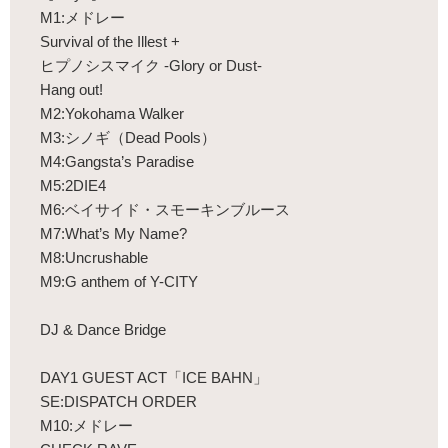
M1:メドレー
Survival of the Illest +
ヒプノシスマイク -Glory or Dust-
Hang out!
M2:Yokohama Walker
M3:シノギ（Dead Pools）
M4:Gangsta’s Paradise
M5:2DIE4
M6:ベイサイド・スモーキンブルース
M7:What’s My Name?
M8:Uncrushable
M9:G anthem of Y-CITY
DJ & Dance Bridge
DAY1 GUEST ACT「ICE BAHN」
SE:DISPATCH ORDER
M10:メドレー