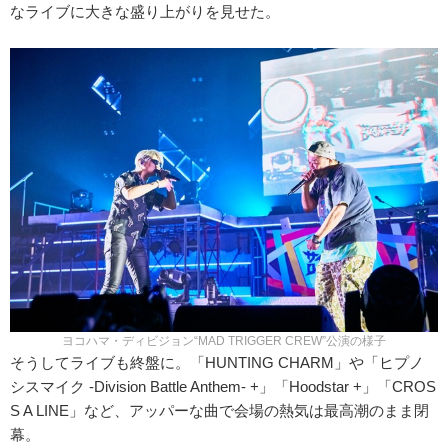
なライブに大きな盛り上がりを見せた。
ヨコハマ・ディビジョン“MAD TRIGGER CREW”公演の様子
そうしてライブも終盤に。「HUNTING CHARM」や「ヒプノ
シスマイク -Division Battle Anthem- +」「Hoodstar +」「CROS
S A LINE」など、アッパーな曲で会場の熱気は最高潮のまま閉
幕。