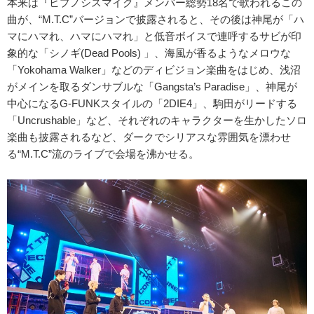
本来は『ヒプノシスマイク』メンバー総勢18名で歌われるこの
曲が、“M.T.C”バージョンで披露されると、その後は神尾が「ハ
マにハマれ、ハマにハマれ」と低音ボイスで連呼するサビが印
象的な「シノギ(Dead Pools) 」、海風が香るようなメロウな
「Yokohama Walker」などのディビジョン楽曲をはじめ、浅沼
がメインを取るダンサブルな「Gangsta’s Paradise」、神尾が
中心になるG-FUNKスタイルの「2DIE4」、駒田がリードする
「Uncrushable」など、それぞれのキャラクターを生かしたソロ
楽曲も披露されるなど、ダークでシリアスな雰囲気を漂わせ
る“M.T.C”流のライブで会場を沸かせる。