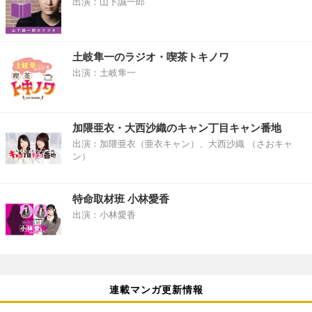
出演：山下誠一郎
土岐隼一のラジオ・喫茶トキノワ
出演：土岐隼一
加隈亜衣・大西沙織のキャン丁目キャン番地
出演：加隈亜衣（亜衣キャン）、大西沙織 （さおキャ
ン）
特命取材班 小林愛香
出演：小林愛香
連載マンガ更新情報