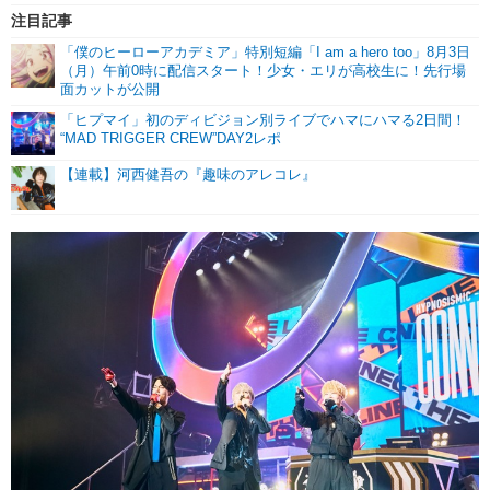
注目記事
「僕のヒーローアカデミア」特別短編「I am a hero too」8月3日
（月）午前0時に配信スタート！少女・エリが高校生に！先行場
面カットが公開
「ヒプマイ」初のディビジョン別ライブでハマにハマる2日間！
“MAD TRIGGER CREW”DAY2レポ
【連載】河西健吾の『趣味のアレコレ』