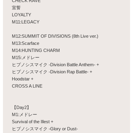
CHECK RAVE
宣誓
LOYALTY
M11:LEGACY
M12:SUMMIT OF DIVISIONS (8th Live ver.)
M13:Scarface
M14:HUNTING CHARM
M15:メドレー
ヒプノシスマイク -Division Battle Anthem- +
ヒプノシスマイク -Division Rap Battle- +
Hoodstar +
CROSS A LINE
【Day2】
M1:メドレー
Survival of the Illest +
ヒプノシスマイク -Glory or Dust-