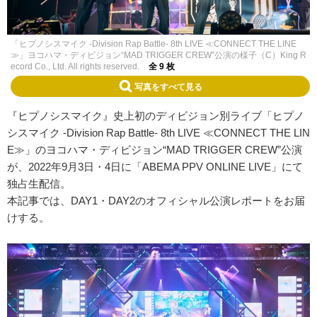
「ヒプノシスマイク -Division Rap Battle- 8th LIVE ≪CONNECT THE LINE
≫」ヨコハマ・ディビジョン“MAD TRIGGER CREW”公演の様子（C）King R
ecord Co., Ltd. All rights reserved.
全 9 枚
写真をすべて見る
『ヒプノシスマイク』史上初のディビジョン別ライブ「ヒプノ
シスマイク -Division Rap Battle- 8th LIVE ≪CONNECT THE LIN
E≫」のヨコハマ・ディビジョン“MAD TRIGGER CREW”公演
が、2022年9月3日・4日に「ABEMA PPV ONLINE LIVE」にて
独占生配信。
本記事では、DAY1・DAY2のオフィシャル公演レポートをお届
けする。