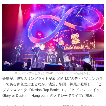
ヨコハマ・ディビジョン“MAD TRIGGER CREW”公演の様子
会場が、観客のリングライトが放つ“M.T.C”のディビジョンカラ
ーである青色に染まるなか、浅沼、駒田、神尾が登場し、「ヒ
プノシスマイク -Division Rap Battle- ＋」「ヒプノシスマイク -
Glory or Dust-」「Hang out!」のメドレーでライブが開幕。