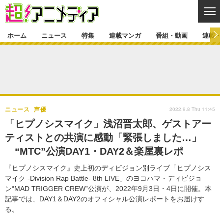
CL
ホーム
ニュース
特集
連載マンガ
番組・動画
連載
ニュース
ニュース一覧
アニメ
特集
ゲーム・アプリ
マンガ
特集一覧
カバー
連載マンガ
2022.9.8 Thu 11:45
ニュース
声優
映画
音楽
インタビュー
レポート
連載マンガ一覧
連載一覧
番組・動画
「ヒプノシスマイク」浅沼晋太郎、ゲストアー
グッズ
イベント
ティストとの共演に感動「緊張しました…」
ラキりす
番組・動画一覧
ラジオ
連載・ブログ
“MTC”公演DAY1・DAY2＆楽屋裏レポ
声優
コスプレ
動画
連載・ブログ一覧
コラム
『ヒプノシスマイク』史上初のディビジョン別ライブ「ヒプノシス
舞台
新帝スタ
マイク -Division Rap Battle- 8th LIVE」のヨコハマ・ディビジョ
編集部ブログ・お知らせ
ン“MAD TRIGGER CREW”公演が、2022年9月3日・4日に開催。本
記事では、DAY1＆DAY2のオフィシャル公演レポートをお届けす
る。