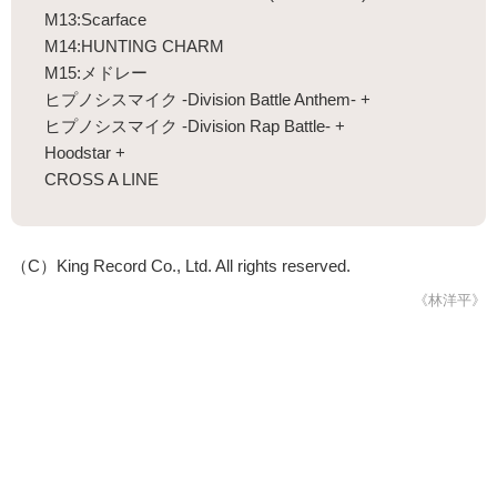
M13:Scarface
M14:HUNTING CHARM
M15:メドレー
ヒプノシスマイク -Division Battle Anthem- +
ヒプノシスマイク -Division Rap Battle- +
Hoodstar +
CROSS A LINE
（C）King Record Co., Ltd. All rights reserved.
《林洋平》