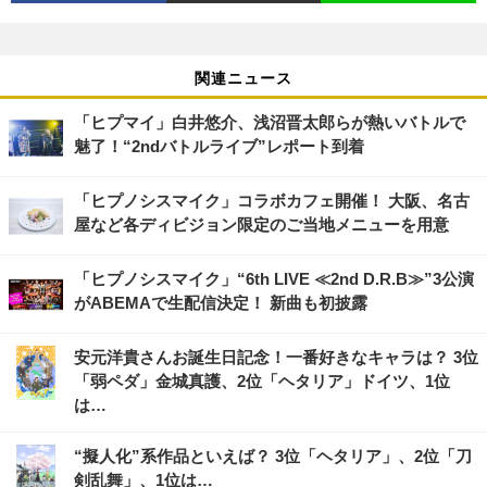
関連ニュース
「ヒプマイ」白井悠介、浅沼晋太郎らが熱いバトルで
魅了！“2ndバトルライブ”レポート到着
「ヒプノシスマイク」コラボカフェ開催！ 大阪、名古
屋など各ディビジョン限定のご当地メニューを用意
「ヒプノシスマイク」“6th LIVE ≪2nd D.R.B≫”3公演
がABEMAで生配信決定！ 新曲も初披露
安元洋貴さんお誕生日記念！一番好きなキャラは？ 3位
「弱ペダ」金城真護、2位「ヘタリア」ドイツ、1位
は…
“擬人化”系作品といえば？ 3位「ヘタリア」、2位「刀
剣乱舞」、1位は…