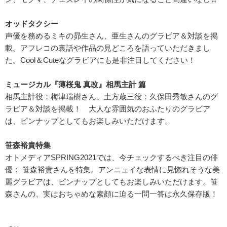
オッドタクシー
声優を務めるミキの昴生さん、亜生さんのグラビア＆対談を掲
載。アフレコの裏話や作品の見どころを語っていただきまし
た。Cool＆Cuteなグラビアにも是非注目してください！
ミュージカル『薄桜鬼 真改』相馬主計 篇
相馬主計役：梅津瑞樹さん、土方歳三役：久保田秀敏さんのグ
ラビア＆対談を掲載！ 大人な雰囲気のおふたりのグラビア
は、ピンナップとしてもお楽しみいただけます。
笹森裕貴特集
オトメディアSPRING2021では、今チェックするべき注目の俳
優： 笹森裕貴さんを特集。アンニュイな表情に見惚れそうな美
麗グラビアは、ピンナップとしてもお楽しみいただけます。笹
森さんの、実はおちゃめな素顔に迫る一問一答は永久保存版！