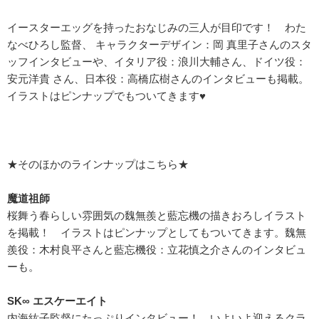
イースターエッグを持ったおなじみの三人が目印です！ わた
なべひろし監督、 キャラクターデザイン：岡 真里子さんのスタ
ッフインタビューや、イタリア役：浪川大輔さん、ドイツ役：
安元洋貴 さん、日本役：高橋広樹さんのインタビューも掲載。
イラストはピンナップでもついてきます♥
★そのほかのラインナップはこちら★
魔道祖師
桜舞う春らしい雰囲気の魏無羨と藍忘機の描きおろしイラスト
を掲載！ イラストはピンナップとしてもついてきます。魏無
羨役：木村良平さんと藍忘機役：立花慎之介さんのインタビュ
ーも。
SK∞ エスケーエイト
内海紘子監督にたっぷりインタビュー！ いよいよ迎えるクラ