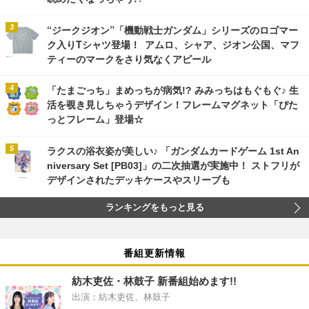
“ジークジオン”「機動戦士ガンダム」シリーズのロゴマー
ク入りTシャツ登場！ アムロ、シャア、ジオン公国、マフ
ティーのマークをさり気なくアピール
「たまごっち」まめっちが病気!? みみっちはもぐもぐ♪ 生
活を覗き見しちゃうデザイン！フレームマグネット「ぴた
っとフレーム」登場☆
ラクスの浴衣姿が美しい♪ 「ガンダムカードゲーム 1st An
niversary Set [PB03]」の二次抽選が実施中！ ストフリが
デザインされたデッキケースやスリーブも
ランキングをもっと見る
番組更新情報
紡木吏佐・林鼓子 新番組始めます!!
出演：紡木吏佐、林鼓子