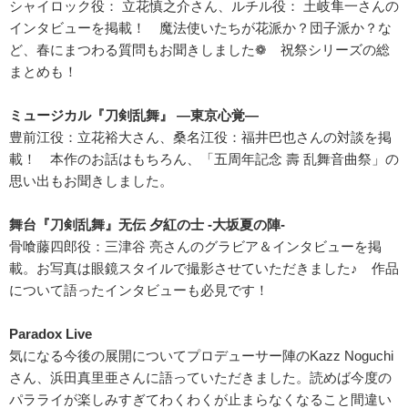
シャイロック役： 立花慎之介さん、ルチル役： 土岐隼一さんの
インタビューを掲載！ 魔法使いたちが花派か？団子派か？な
ど、春にまつわる質問もお聞きしました❁ 祝祭シリーズの総
まとめも！
ミュージカル『刀剣乱舞』 ―東京心覚―
豊前江役：立花裕大さん、桑名江役：福井巴也さんの対談を掲
載！ 本作のお話はもちろん、「五周年記念 壽 乱舞音曲祭」の
思い出もお聞きしました。
舞台『刀剣乱舞』无伝 夕紅の士 -大坂夏の陣-
骨喰藤四郎役：三津谷 亮さんのグラビア＆インタビューを掲
載。お写真は眼鏡スタイルで撮影させていただきました♪ 作品
について語ったインタビューも必見です！
Paradox Live
気になる今後の展開についてプロデューサー陣のKazz Noguchi
さん、浜田真里亜さんに語っていただきました。読めば今度の
パラライが楽しみすぎてわくわくが止まらなくなること間違い