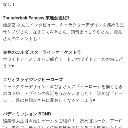
なし！
Thunderbolt Fantasy 東離劍遊紀3
虚淵玄 さんにインタビュー。キャラクターデザインを務める三
杜シノヴさん、なまにくATKさん、猫缶まっしぐらさん、源覚
さんのコメントも！
金色のコルダ スターライトオーケストラ
ホワイトデースチルをご紹介！ 甘いホワイトデーのお供にど
うぞ♥
エリオスライジングヒーローズ
キャラクターデザイン・武ぴよさんに『ヒーロー』を描くとき
のコツや、デザインの裏話をうかがいました！ 読めば『ヒー
ロー』達のお顔がさらに愛おしくなるでしょう♥
バディミッション BOND
編集部大注目＆推しゲームをご紹介！ 読めばルーク、アーロ
ン、モクマ、チェズレイの関係性が気になること間違いなし☆