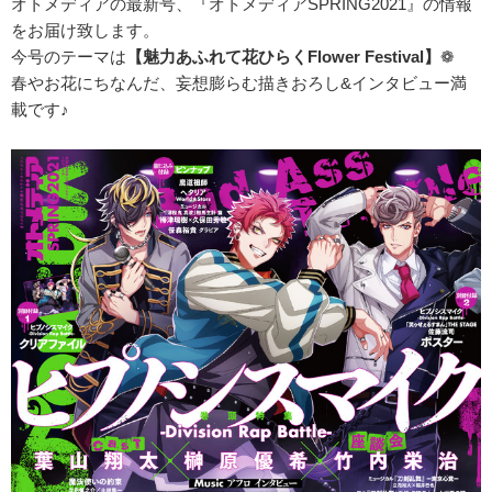
オトメディアの最新号、『オトメディアSPRING2021』の情報
をお届け致します。
今号のテーマは
【魅力あふれて花ひらくFlower Festival】
❁
春やお花にちなんだ、妄想膨らむ描きおろし&インタビュー満
載です♪