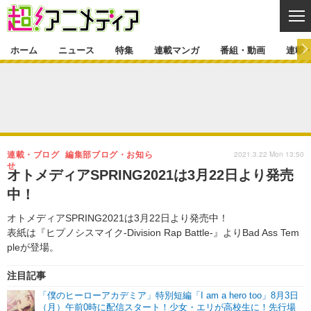
CL
ホーム
ニュース
特集
連載マンガ
番組・動画
連載
ニュース
ニュース一覧
アニメ
特集
ゲーム・アプリ
マンガ
特集一覧
カバー
連載マンガ
2021.3.22 Mon 13:50
連載・ブログ
編集部ブログ・お知ら
映画
音楽
インタビュー
レポート
連載マンガ一覧
連載一覧
せ
番組・動画
オトメディアSPRING2021は3月22日より発売
グッズ
イベント
中！
ラキりす
番組・動画一覧
ラジオ
連載・ブログ
オトメディアSPRING2021は3月22日より発売中！
声優
コスプレ
動画
連載・ブログ一覧
コラム
表紙は『ヒプノシスマイク-Division Rap Battle-』よりBad Ass Tem
舞台
新帝スタ
pleが登場。
編集部ブログ・お知らせ
注目記事
「僕のヒーローアカデミア」特別短編「I am a hero too」8月3日
（月）午前0時に配信スタート！少女・エリが高校生に！先行場