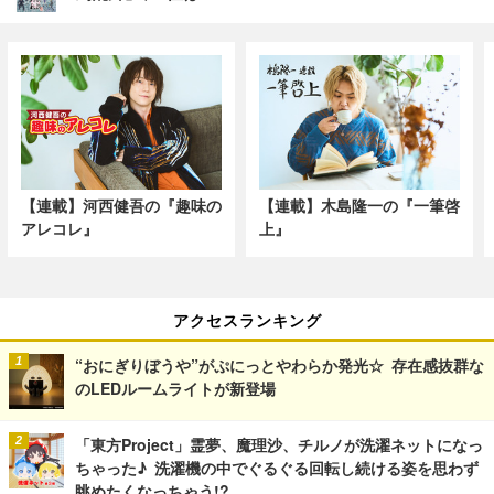
【連載】河西健吾の『趣味の
【連載】木島隆一の『一筆啓
アレコレ』
上』
アクセスランキング
“おにぎりぼうや”がぷにっとやわらか発光☆ 存在感抜群な
のLEDルームライトが新登場
「東方Project」霊夢、魔理沙、チルノが洗濯ネットになっ
ちゃった♪ 洗濯機の中でぐるぐる回転し続ける姿を思わず
眺めたくなっちゃう!?