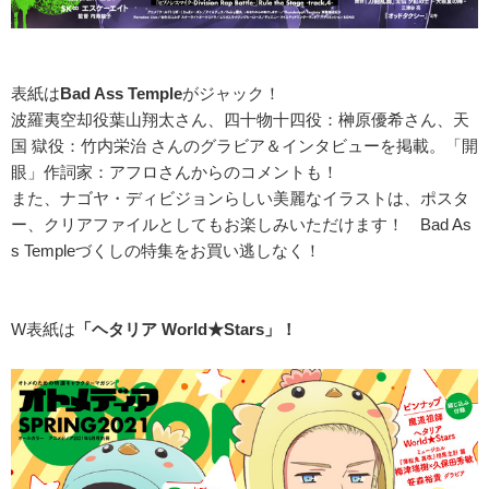
表紙は
Bad Ass Temple
がジャック！
波羅夷空却役葉山翔太さん、四十物十四役：榊原優希さん、天
国 獄役：竹内栄治 さんのグラビア＆インタビューを掲載。「開
眼」作詞家：アフロさんからのコメントも！
また、ナゴヤ・ディビジョンらしい美麗なイラストは、ポスタ
ー、クリアファイルとしてもお楽しみいただけます！ Bad As
s Templeづくしの特集をお買い逃しなく！
W表紙は
「ヘタリア World★Stars」！