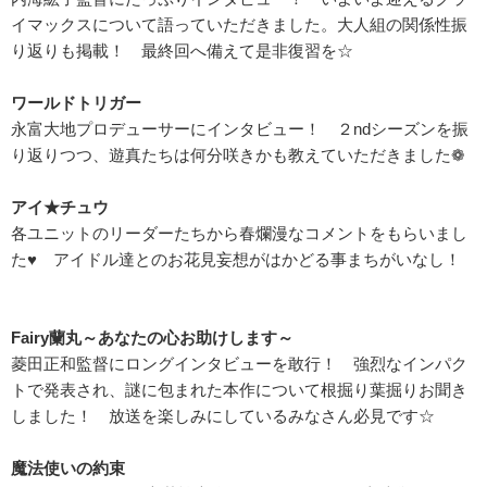
イマックスについて語っていただきました。大人組の関係性振
り返りも掲載！ 最終回へ備えて是非復習を☆
ワールドトリガー
永富大地プロデューサーにインタビュー！ ２ndシーズンを振
り返りつつ、遊真たちは何分咲きかも教えていただきました❁
アイ★チュウ
各ユニットのリーダーたちから春爛漫なコメントをもらいまし
た♥ アイドル達とのお花見妄想がはかどる事まちがいなし！
Fairy蘭丸～あなたの心お助けします～
菱田正和監督にロングインタビューを敢行！ 強烈なインパク
トで発表され、謎に包まれた本作について根掘り葉掘りお聞き
しました！ 放送を楽しみにしているみなさん必見です☆
魔法使いの約束