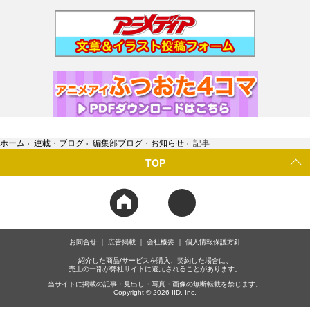
ホーム
›
連載・ブログ
›
編集部ブログ・お知らせ
›
記事
TOP
お問合せ
広告掲載
会社概要
個人情報保護方針
紹介した商品/サービスを購入、契約した場合に、
売上の一部が弊社サイトに還元されることがあります。
当サイトに掲載の記事・見出し・写真・画像の無断転載を禁じます。
Copyright © 2026 IID, Inc.