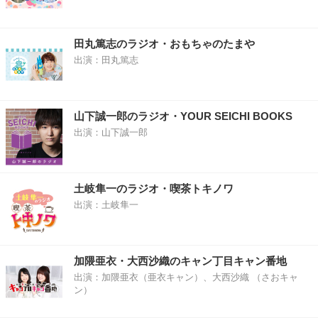
田丸篤志のラジオ・おもちゃのたまや
出演：田丸篤志
山下誠一郎のラジオ・YOUR SEICHI BOOKS
出演：山下誠一郎
土岐隼一のラジオ・喫茶トキノワ
出演：土岐隼一
加隈亜衣・大西沙織のキャン丁目キャン番地
出演：加隈亜衣（亜衣キャン）、大西沙織 （さおキャ
ン）