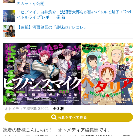
面カットが公開
「ヒプマイ」白井悠介、浅沼晋太郎らが熱いバトルで魅了！“2nd
バトルライブ”レポート到着
【連載】河西健吾の『趣味のアレコレ』
オトメディアSPRING2021
全 3 枚
写真をすべて見る
読者の皆様こんにちは！ オトメディア編集部です。