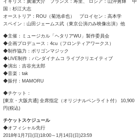
イギリス：廣瀬大介 フランス：寿里、 ロシア：山沖勇輝 中
国：杉江大志
オーストリア：ROU（菊池卓也） プロイセン：高本学
スペイン：山田ジェームス武（東京公演のみ映像出演）他
◆主催：ミュージカル「ヘタリアWU」製作委員会
◆企画プロデュース：4cu（フロンティアワークス）
◆制作協力：ポリゴンマジック
◆LIVE制作：バンダイナムコ ライブクリエイティブ
◆演出：吉谷光太郎
◆音楽：tak
◆振付：MAMORU
◆チケット：
[東京・大阪共通] 全席指定（オリジナルペンライト付） 10,900
円(税込)
チケットスケジュール
◆オフィシャル先行
2018年1月7日(日)18:00～1月14日(日)23:59