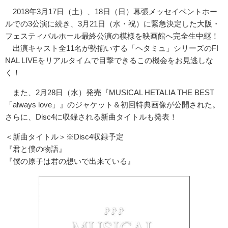
2018年3月17日（土）、18日（日）幕張メッセイベントホー
ルでの3公演に続き、3月21日（水・祝）に緊急決定した大阪・
フェスティバルホール最終公演の模様を映画館へ完全生中継！
出演キャスト全11名が勢揃いする「ヘタミュ」シリーズのFI
NAL LIVEをリアルタイムで目撃できるこの機会をお見逃しな
く！
また、2月28日（水）発売『MUSICAL HETALIA THE BEST
「always love」』のジャケット＆初回特典画像が公開された。
さらに、Disc4に収録される新曲タイトルも発表！
＜新曲タイトル＞※Disc4収録予定
『君と僕の物語』
『僕の原子は君の想いで出来ている』