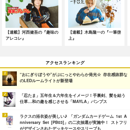
【連載】河西健吾の『趣味の
【連載】木島隆一の『一筆啓
アレコレ』
上』
アクセスランキング
“おにぎりぼうや”がぷにっとやわらか発光☆ 存在感抜群な
のLEDルームライトが新登場
「忍たま」五年生＆六年生をイメージ！手裏剣、髪を結う
仕草…和の趣を感じさせる「MAYLA」パンプス
ラクスの浴衣姿が美しい♪ 「ガンダムカードゲーム 1st A
nniversary Set [PB03]」の二次抽選が実施中！ ストフリ
がデザインされたデッキケースやスリーブも