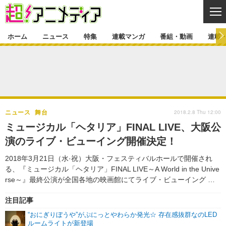
CL
ホーム
ニュース
特集
連載マンガ
番組・動画
連載
ニュース
ニュース一覧
アニメ
特集
ゲーム・アプリ
マンガ
特集一覧
カバー
連載マンガ
2018.2.8 Thu 12:00
ニュース
舞台
映画
音楽
インタビュー
レポート
連載マンガ一覧
連載一覧
番組・動画
ミュージカル「ヘタリア」FINAL LIVE、大阪公
グッズ
イベント
演のライブ・ビューイング開催決定！
ラキりす
番組・動画一覧
ラジオ
連載・ブログ
2018年3月21日（水·祝）大阪・フェスティバルホールで開催され
声優
コスプレ
動画
連載・ブログ一覧
コラム
る、『ミュージカル「ヘタリア」FINAL LIVE～A World in the Unive
舞台
新帝スタ
rse～』最終公演が全国各地の映画館にてライブ・ビューイング …
編集部ブログ・お知らせ
注目記事
“おにぎりぼうや”がぷにっとやわらか発光☆ 存在感抜群なのLED
ルームライトが新登場