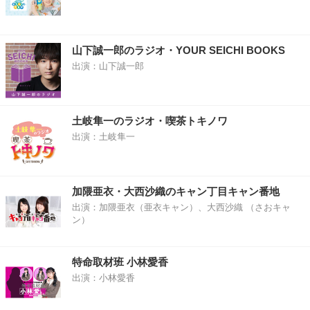
山下誠一郎のラジオ・YOUR SEICHI BOOKS
出演：山下誠一郎
土岐隼一のラジオ・喫茶トキノワ
出演：土岐隼一
加隈亜衣・大西沙織のキャン丁目キャン番地
出演：加隈亜衣（亜衣キャン）、大西沙織 （さおキャ
ン）
特命取材班 小林愛香
出演：小林愛香