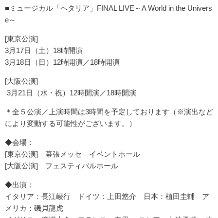
■ミュージカル「ヘタリア」FINAL LIVE～A World in the Univers
e～
[東京公演]
3月17日（土）18時開演
3月18日（日）12時開演／18時開演
[大阪公演]
3月21日（水・祝）12時開演／18時開演
＊全５公演／上演時間は3時間を予定しております（※演出など
により変動する可能性がございます。）
◆会場：
[東京公演] 幕張メッセ イベントホール
[大阪公演] フェスティバルホール
◆出演：
イタリア：長江崚行 ドイツ：上田悠介 日本：植田圭輔 ア
メリカ：磯貝龍虎