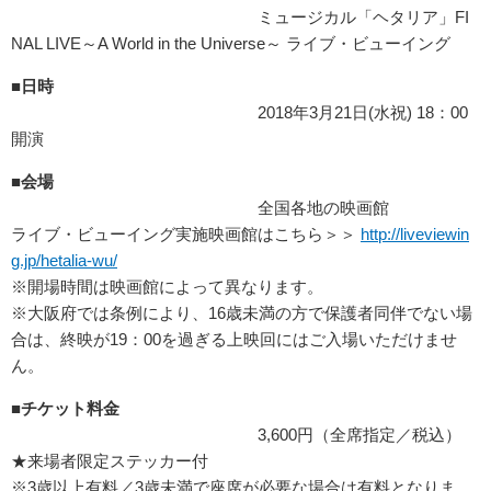
ミュージカル「ヘタリア」FI
NAL LIVE～A World in the Universe～ ライブ・ビューイング
■
日時
2018年3月21日(水祝) 18：00
開演
■
会場
全国各地の映画館
ライブ・ビューイング実施映画館はこちら＞＞
http://liveviewin
g.jp/hetalia-wu/
※開場時間は映画館によって異なります。
※大阪府では条例により、16歳未満の方で保護者同伴でない場
合は、終映が19：00を過ぎる上映回にはご入場いただけませ
ん。
■
チケット料金
3,600円（全席指定／税込）
★来場者限定ステッカー付
※3歳以上有料／3歳未満で座席が必要な場合は有料となりま