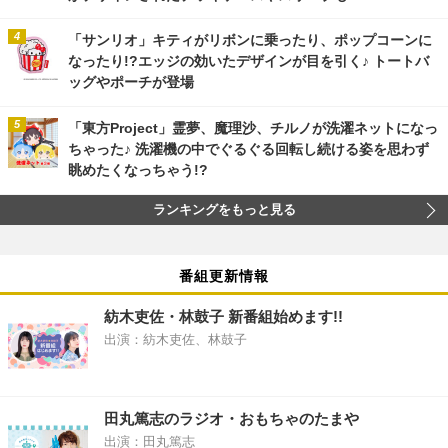
「サンリオ」キティがリボンに乗ったり、ポップコーンに
なったり!?エッジの効いたデザインが目を引く♪ トートバ
ッグやポーチが登場
「東方Project」霊夢、魔理沙、チルノが洗濯ネットになっ
ちゃった♪ 洗濯機の中でぐるぐる回転し続ける姿を思わず
眺めたくなっちゃう!?
ランキングをもっと見る
番組更新情報
紡木吏佐・林鼓子 新番組始めます!!
出演：紡木吏佐、林鼓子
田丸篤志のラジオ・おもちゃのたまや
出演：田丸篤志