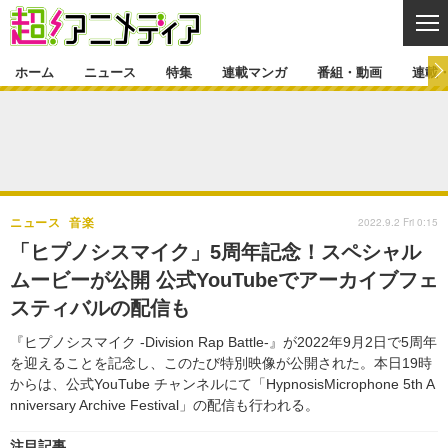
CL
ホーム
ニュース
特集
連載マンガ
番組・動画
連載
ニュース
ニュース一覧
アニメ
特集
ゲーム・アプリ
マンガ
特集一覧
カバー
連載マンガ
2022.9.2 Fri 0:15
ニュース
音楽
映画
音楽
インタビュー
レポート
連載マンガ一覧
連載一覧
番組・動画
「ヒプノシスマイク」5周年記念！スペシャル
グッズ
イベント
ムービーが公開 公式YouTubeでアーカイブフェ
ラキりす
番組・動画一覧
ラジオ
連載・ブログ
スティバルの配信も
声優
コスプレ
動画
連載・ブログ一覧
コラム
『ヒプノシスマイク -Division Rap Battle-』が2022年9月2日で5周年
舞台
新帝スタ
を迎えることを記念し、このたび特別映像が公開された。本日19時
編集部ブログ・お知らせ
からは、公式YouTube チャンネルにて「HypnosisMicrophone 5th A
nniversary Archive Festival」の配信も行われる。
注目記事