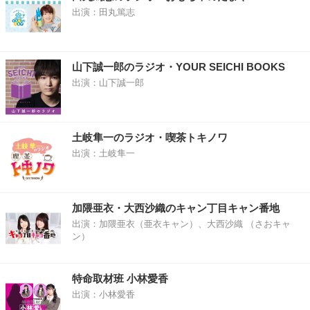
出演：田丸篤志
山下誠一郎のラジオ・YOUR SEICHI BOOKS
出演：山下誠一郎
土岐隼一のラジオ・喫茶トキノワ
出演：土岐隼一
加隈亜衣・大西沙織のキャン丁目キャン番地
出演：加隈亜衣（亜衣キャン）、大西沙織 （さおキャ
ン）
特命取材班 小林愛香
出演：小林愛香