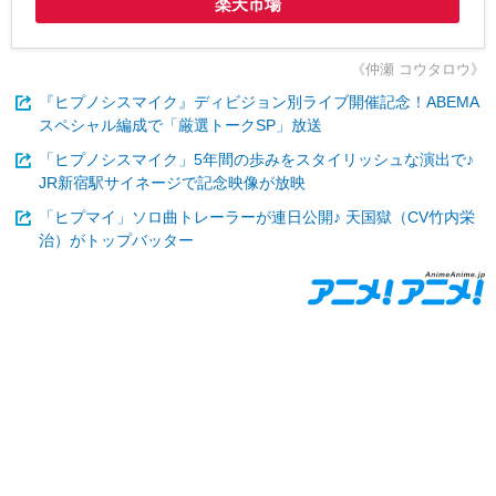
楽天市場
《仲瀬 コウタロウ》
『ヒプノシスマイク』ディビジョン別ライブ開催記念！ABEMA
スペシャル編成で「厳選トークSP」放送
「ヒプノシスマイク」5年間の歩みをスタイリッシュな演出で♪
JR新宿駅サイネージで記念映像が放映
「ヒプマイ」ソロ曲トレーラーが連日公開♪ 天国獄（CV竹内栄
治）がトップバッター