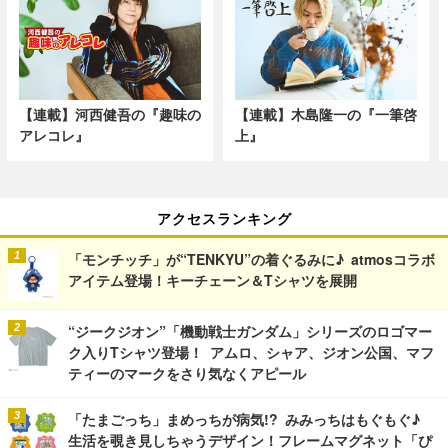
【連載】河西健吾の『趣味の
【連載】木島隆一の『一筆啓
アレコレ』
上』
アクセスランキング
「モンチッチ」が“TENKYU”の着ぐるみに♪ atmosコラボ
アイテム登場！キーチェーン＆Tシャツを展開
“ジークジオン”「機動戦士ガンダム」シリーズのロゴマー
ク入りTシャツ登場！ アムロ、シャア、ジオン公国、マフ
ティーのマークをさり気なくアピール
「たまごっち」まめっちが病気!? みみっちはもぐもぐ♪
生活を覗き見しちゃうデザイン！フレームマグネット「ぴ