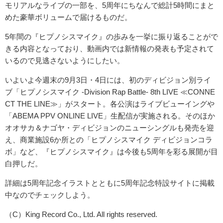
モリアルなライブの一部を、5周年にちなんで総計5時間にまと
めた豪華ボリュームで届けるものだ。
5年間の『ヒプノシスマイク』の歩みを一挙に振り返ることがで
きる内容となっており、動画内では新情報の発表も予定されて
いるので見逃さないようにしたい。
いよいよ今週末の9月3日・4日には、初のディビジョン別ライ
ブ「ヒプノシスマイク -Division Rap Battle- 8th LIVE ≪CONNE
CT THE LINE≫」がスタート。各公演はライブビューイングや
「ABEMA PPV ONLINE LIVE」生配信が実施される。そのほか
オオサカ＆ナゴヤ・ディビジョンのニューシングルも発売を迎
え、商業施設6か所との「ヒプノシスマイク ディビジョンコラ
ボ」など、『ヒプノシスマイク』は今後も5周年を彩る展開が目
白押しだ。
詳細は5周年記念イラストとともに5周年記念特設サイトに掲載
中なのでチェックしよう。
（C）King Record Co., Ltd. All rights reserved.