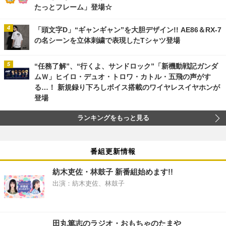
たっとフレーム」登場☆
「頭文字D」“ギャンギャン”を大胆デザイン!! AE86＆RX-7
の名シーンを立体刺繍で表現したTシャツ登場
“任務了解”、“行くよ、サンドロック”「新機動戦記ガンダ
ムＷ」ヒイロ・デュオ・トロワ・カトル・五飛の声がす
る…！ 新規録り下ろしボイス搭載のワイヤレスイヤホンが
登場
ランキングをもっと見る
番組更新情報
紡木吏佐・林鼓子 新番組始めます!!
出演：紡木吏佐、林鼓子
田丸篤志のラジオ・おもちゃのたまや