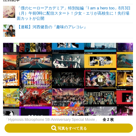
「僕のヒーローアカデミア」特別短編「I am a hero too」8月3日
（月）午前0時に配信スタート！少女・エリが高校生に！先行場
面カットが公開
【連載】河西健吾の『趣味のアレコレ』
「Hypnosis Microphone 5th Anniversary Special Movie」
全 2 枚
写真をすべて見る