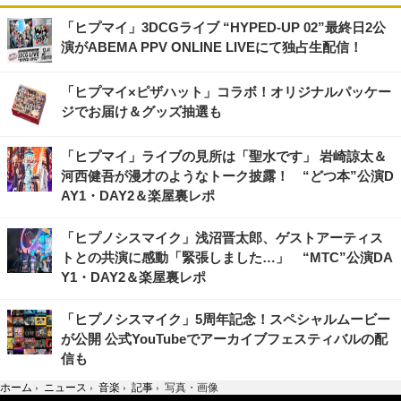
「ヒプマイ」3DCGライブ “HYPED-UP 02”最終日2公
演がABEMA PPV ONLINE LIVEにて独占生配信！
「ヒプマイ×ピザハット」コラボ！オリジナルパッケー
ジでお届け＆グッズ抽選も
「ヒプマイ」ライブの見所は「聖水です」 岩崎諒太＆
河西健吾が漫才のようなトーク披露！ “どつ本”公演D
AY1・DAY2＆楽屋裏レポ
「ヒプノシスマイク」浅沼晋太郎、ゲストアーティス
トとの共演に感動「緊張しました…」 “MTC”公演DA
Y1・DAY2＆楽屋裏レポ
「ヒプノシスマイク」5周年記念！スペシャルムービー
が公開 公式YouTubeでアーカイブフェスティバルの配
信も
ホーム
›
ニュース
›
音楽
›
記事
›
写真・画像