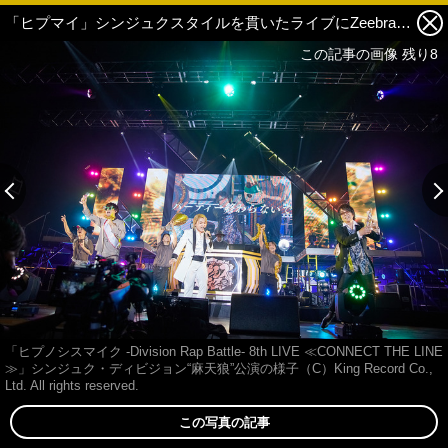
「ヒプマイ」シンジュクスタイルを貫いたライブにZeebraらゲストも登場！ “麻天狼”公演DAY1・DAY2＆楽屋裏レポ 2枚目の写真・画像
この記事の画像 残り8
「ヒプノシスマイク -Division Rap Battle- 8th LIVE ≪CONNECT THE LINE
≫」シンジュク・ディビジョン“麻天狼”公演の様子（C）King Record Co.,
Ltd. All rights reserved.
この写真の記事