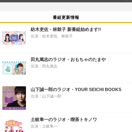
番組更新情報
紡木吏佐・林鼓子 新番組始めます!!
出演：紡木吏佐、林鼓子
田丸篤志のラジオ・おもちゃのたまや
出演：田丸篤志
山下誠一郎のラジオ・YOUR SEICHI BOOKS
出演：山下誠一郎
土岐隼一のラジオ・喫茶トキノワ
出演：土岐隼一