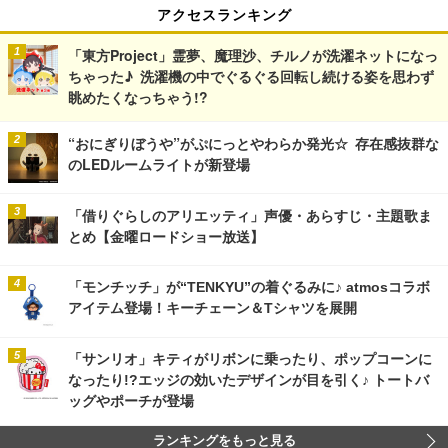
アクセスランキング
「東方Project」霊夢、魔理沙、チルノが洗濯ネットになっ
ちゃった♪ 洗濯機の中でぐるぐる回転し続ける姿を思わず
眺めたくなっちゃう!?
“おにぎりぼうや”がぷにっとやわらか発光☆ 存在感抜群な
のLEDルームライトが新登場
「借りぐらしのアリエッティ」声優・あらすじ・主題歌ま
とめ【金曜ロードショー放送】
「モンチッチ」が“TENKYU”の着ぐるみに♪ atmosコラボ
アイテム登場！キーチェーン＆Tシャツを展開
「サンリオ」キティがリボンに乗ったり、ポップコーンに
なったり!?エッジの効いたデザインが目を引く♪ トートバ
ッグやポーチが登場
ランキングをもっと見る