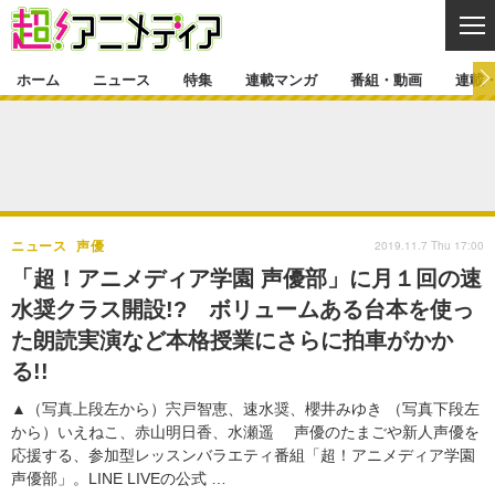
CL
ホーム
ニュース
特集
連載マンガ
番組・動画
連載
ニュース
ニュース一覧
アニメ
特集
ゲーム・アプリ
マンガ
特集一覧
カバー
連載マンガ
2019.11.7 Thu 17:00
ニュース
声優
映画
音楽
インタビュー
レポート
連載マンガ一覧
連載一覧
番組・動画
「超！アニメディア学園 声優部」に月１回の速
グッズ
イベント
水奨クラス開設!? ボリュームある台本を使っ
ラキりす
番組・動画一覧
ラジオ
連載・ブログ
た朗読実演など本格授業にさらに拍車がかか
声優
コスプレ
動画
連載・ブログ一覧
コラム
る!!
舞台
新帝スタ
編集部ブログ・お知らせ
▲（写真上段左から）宍戸智恵、速水奨、櫻井みゆき （写真下段左
から）いえねこ、赤山明日香、水瀬遥 声優のたまごや新人声優を
応援する、参加型レッスンバラエティ番組「超！アニメディア学園
声優部」。LINE LIVEの公式 …