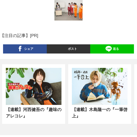
【注目の記事】[PR]
シェア
ポスト
送る
【連載】河西健吾の『趣味の
【連載】木島隆一の『一筆啓
アレコレ』
上』