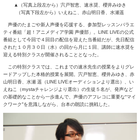
▲（写真上段左から）宍戸智恵、速水奨、櫻井みゆき
（写真下段左から）いえねこ、赤山明日香、水瀬遥
声優のたまごや新人声優を応援する、参加型レッスンバラエ
ティ番組「超！アニメディア学園 声優部」。LINE LIVEの公式
番組として今回で４回目の配信を迎えた当番組だが、先日配信
された１０月３０日（水）の回から月に１回、講師に速水奨を
迎える特別クラスが開催されることとなった。
この特別クラスでは、これまでの速水先生の授業をよりグレ
ードアップした本格的授業を展開。宍戸智恵、櫻井みゆき、赤
山明日香、水瀬 遥（LINE LIVEオーディションより選出）、い
えねこ（mystaチャレンジより選出）の生徒５名が、発声など
の基礎的なことから一歩進んで、声優のアフレコに重要な“マイ
クワーク”を意識しながら、台本の朗読に挑戦した。