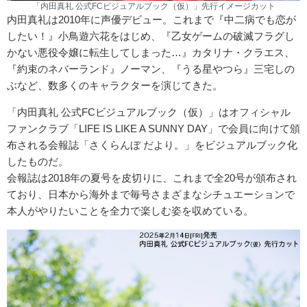
「内田真礼 公式FCビジュアルブック（仮）」先行イメージカット
内田真礼は2010年に声優デビュー。これまで『中二病でも恋が
したい！』小鳥遊六花をはじめ、『乙女ゲームの破滅フラグし
かない悪役令嬢に転生してしまった…』カタリナ・クラエス、
『約束のネバーランド』ノーマン、『うる星やつら』三宅しの
ぶなど、数多くのキャラクターを演じてきた。
「内田真礼 公式FCビジュアルブック（仮）」はオフィシャル
ファンクラブ「LIFE IS LIKE A SUNNY DAY」で会員に向けて頒
布される会報誌「さくらんぼ だより。」をビジュアルブック化
したものだ。
会報誌は2018年の夏号を皮切りに、これまで全20号が頒布され
ており、日本から海外まで毎号さまざまなシチュエーションで
本人がやりたいことを全力で楽しむ姿を収めている。