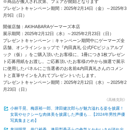
※商品が搬入され次第、フェアが開始となります
プレゼントキャンペーン期間：2025年2月14日（金）～2025年3
月9日（日）
開催店舗：AKIHABARAゲーマーズ本店
展示期間：2025年2月12日（水）～2025年2月23日（日）
プレゼントキャンペーン：キャンペーン期間中にゲーマーズ全
店舗、オンラインショップで『内田真礼 公式FCビジュアルブ
ック（仮）』をご購入頂いたお客様に、1冊につき1枚プレゼン
ト応募用紙をお渡し。ご応募頂いたお客様の中から抽選で展示
に使用したパネルにご当選者のお名前&内田真礼さんのコメン
トと直筆サインを入れてプレゼントいたします。
プレゼントキャンペーン期間：2025年2月12日（水）～2025年2
月23日（日）
《高橋克則》
小林千晃、梅原裕一郎、津田健次郎らが魅力溢れる姿を披露！
女装やセクシーな肉体美を披露した声優も…【2024年男性声優
写真集まとめ】
鬼頭明里、井口裕香、逢田梨香子らの色気とかわいさが溢れ出