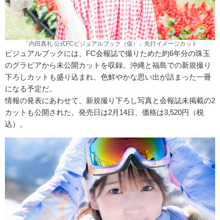
「内田真礼 公式FCビジュアルブック（仮）」先行イメージカット
ビジュアルブックには、FC会報誌で撮りためた約6年分の珠玉
のグラビアから未公開カットを収録。沖縄と福島での新規撮り
下ろしカットも盛り込まれ、色鮮やかな思い出が詰まった一冊
になる予定だ。
情報の発表にあわせて、新規撮り下ろし写真と会報誌未掲載の2
カットも公開された。発売日は2月14日、価格は3,520円（税
込）。