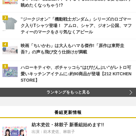
眺めたくなっちゃう!?
“ジークジオン”「機動戦士ガンダム」シリーズのロゴマー
ク入りTシャツ登場！ アムロ、シャア、ジオン公国、マフ
ティーのマークをさり気なくアピール
映画「ちいかわ」は大人もハマる傑作!「原作は東野圭
吾?」の声も飛び交う仕掛けが満載
ハローキティや、ポチャッコら“はぴだんぶい”がレトロ可
愛いキッチンアイテムに♪約90商品が登場【212 KITCHEN
STORE】
ランキングをもっと見る
番組更新情報
紡木吏佐・林鼓子 新番組始めます!!
出演：紡木吏佐、林鼓子