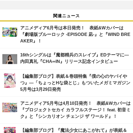
関連ニュース
アニメディア6月号は本日発売！ 表紙&Wカバーは
『劇場版ブルーロック -EPISODE 凪-』と『WIND BRE
AKER』！
16thシングルは『魔都精兵のスレイブ』EDテーマに―
内田真礼『CHA∞IN』リリース記念インタビュー
【編集部ブログ】表紙＆巻頭特集『僕の心のヤバイや
つ』―「ちょっとHな袋とじ」もついたメガミマガジン
5月号は3月29日発売
アニメディア5月号は4月10日発売！ 表紙&Wカバーは
『プロジェクトセカイ カラフルステージ！ feat. 初音ミ
ク』と『シンカリオン チェンジ ザ ワールド』！
【編集部ブログ】『魔法少女にあこがれて』が表紙＆