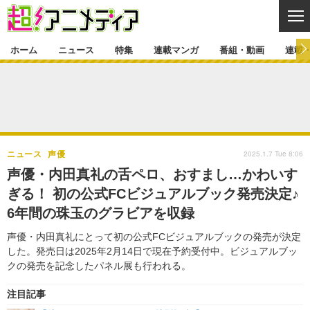
CL
ホーム
ニュース
特集
連載マンガ
番組・動画
連載
ニュース
ニュース一覧
アニメ
特集
ゲーム・アプリ
マンガ
特集一覧
カバー
連載マンガ
2025.1.7 Tue 8:06
ニュース
声優
映画
音楽
インタビュー
レポート
連載マンガ一覧
連載一覧
番組・動画
声優・内田真礼の舌ペロ、おすまし…かわいす
グッズ
イベント
ぎる！ 初の公式FCビジュアルブック発売決定♪
ラキりす
番組・動画一覧
ラジオ
連載・ブログ
6年間の珠玉のグラビアを収録
声優
コスプレ
動画
連載・ブログ一覧
コラム
声優・内田真礼にとって初の公式FCビジュアルブックの発売が決定
舞台
新帝スタ
した。発売日は2025年2月14日で現在予約受付中。ビジュアルブッ
編集部ブログ・お知らせ
クの発売を記念したパネル展も行われる。
注目記事