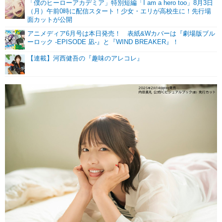
「僕のヒーローアカデミア」特別短編「I am a hero too」8月3日
（月）午前0時に配信スタート！少女・エリが高校生に！先行場
面カットが公開
アニメディア6月号は本日発売！ 表紙&Wカバーは『劇場版ブル
ーロック -EPISODE 凪-』と『WIND BREAKER』！
【連載】河西健吾の『趣味のアレコレ』