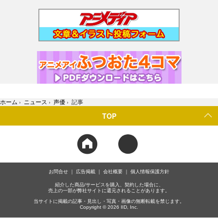
ホーム
›
ニュース
›
声優
›
記事
TOP
お問合せ
広告掲載
会社概要
個人情報保護方針
紹介した商品/サービスを購入、契約した場合に、
売上の一部が弊社サイトに還元されることがあります。
当サイトに掲載の記事・見出し・写真・画像の無断転載を禁じます。
Copyright © 2026 IID, Inc.