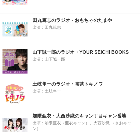
田丸篤志のラジオ・おもちゃのたまや
出演：田丸篤志
山下誠一郎のラジオ・YOUR SEICHI BOOKS
出演：山下誠一郎
土岐隼一のラジオ・喫茶トキノワ
出演：土岐隼一
加隈亜衣・大西沙織のキャン丁目キャン番地
出演：加隈亜衣（亜衣キャン）、大西沙織 （さおキャ
ン）