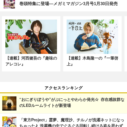
巻頭特集に登場―メガミマガジン3月号1月30日発売
【連載】河西健吾の『趣味の
【連載】木島隆一の『一筆啓
アレコレ』
上』
アクセスランキング
“おにぎりぼうや”がぷにっとやわらか発光☆ 存在感抜群な
のLEDルームライトが新登場
「東方Project」霊夢、魔理沙、チルノが洗濯ネットになっ
ちゃった♪ 洗濯機の中でぐるぐる回転し続ける姿を思わず