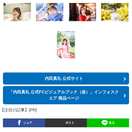
内田真礼 公式サイト
「内田真礼 公式FCビジュアルブック（仮）」インフォスク
エア 商品ページ
【注目の記事】[PR]
シェア
ポスト
送る