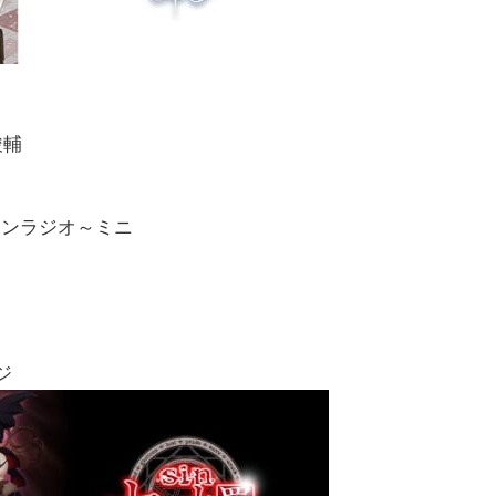
駿輔
ロンラジオ～ミニ
ジ