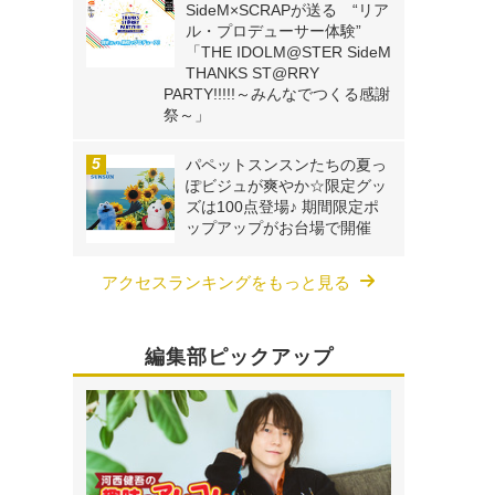
SideM×SCRAPが送る “リア
ル・プロデューサー体験”
「THE IDOLM@STER SideM
THANKS ST@RRY
PARTY!!!!!～みんなでつくる感謝
祭～」
パペットスンスンたちの夏っ
ぽビジュが爽やか☆限定グッ
ズは100点登場♪ 期間限定ポ
ップアップがお台場で開催
アクセスランキングをもっと見る
編集部ピックアップ