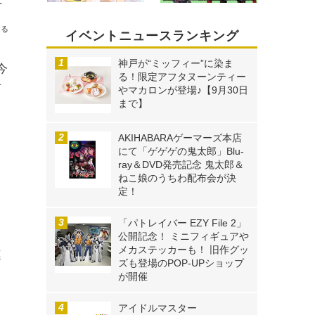
国書店およびインターネット書店で発売
送る
イベントニュースランキング
神戸が“ミッフィー”に染ま
今
る！限定アフタヌーンティー
言
やマカロンが登場♪【9月30日
まで】
イ
AKIHABARAゲーマーズ本店
にて「ゲゲゲの鬼太郎」Blu-
ray＆DVD発売記念 鬼太郎＆
ねこ娘のうちわ配布会が決
定！
イ
「パトレイバー EZY File 2」
、
公開記念！ ミニフィギュアや
メカステッカーも！ 旧作グッ
連
ズも登場のPOP-UPショップ
が開催
ス
アイドルマスター