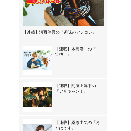
【連載】河西健吾の『趣味のアレコレ』
【連載】木島隆一の『一
筆啓上』
【連載】阿座上洋平の
『アザキャン！』
【連載】桑原由気の『ろ
ぐはうす』