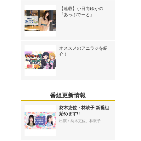
【連載】小日向ゆかの
『あっぷでーと』
オススメのアニラジを紹
介！
番組更新情報
紡木吏佐・林鼓子 新番組
始めます!!
出演：紡木吏佐、林鼓子