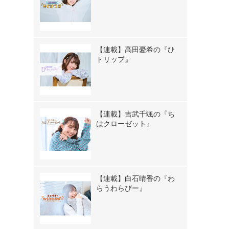
【連載】高田憂希の『ひ
トリップ』
【連載】吉武千颯の『ち
はクローゼット』
【連載】白石晴香の『わ
らうわらびー』