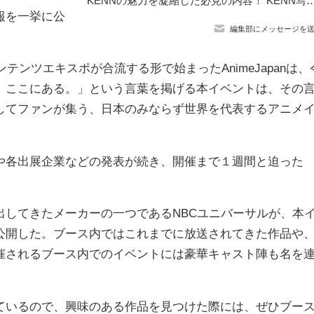
KENNの魅力を凝縮した必見の内容！ KENN写真集「Russian Blue」8月30日、全
報を一挙に公
編集部にメッセージを
テンツエキスポが合流する形で始まったAnimeJapanは、
、ここにある。」という言葉を掲げる本イベントは、その
してファンが集う、日本のみならず世界を代表するアニメ
各出展企業などの発表が続き、開催まで１週間と迫った
してきたメーカーの一つであるNBCユニバーサルが、本
公開した。ブース内ではこれまでに放送されてきた作品や
催されるブース内でのイベントには豪華キャスト陣も名を
いるので、興味のある作品を見つけた際には、ぜひブー