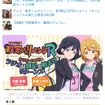
（月）午前0時に配信スタート！少女・エリが高校生に！先行場
面カットが公開
アニメ「政宗くんのリベンジ」第2期は7月3日スタート！キービ
ジュアル＆新たな番宣CM公開
【連載】河西健吾の『趣味のアレコレ』
『「政宗くんのリベンジR」～あやか・いのりのラジオは豚足の始まりリター
ンズ～』（C）竹岡葉月・Tiv・一迅社/「政宗くんのリベンジ」製作委員会R
全 1 枚