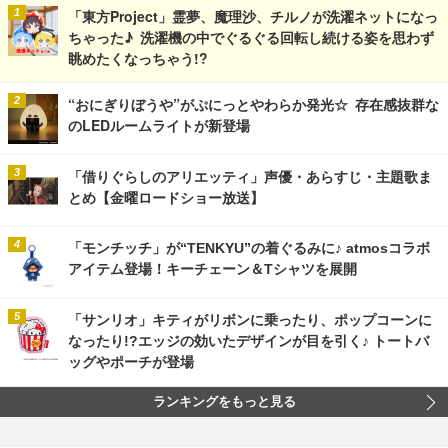
「東方Project」霊夢、魔理沙、チルノが洗濯ネットになっ
ちゃった♪ 洗濯機の中でぐるぐる回転し続ける姿を思わず
眺めたくなっちゃう!?
“おにぎりぼうや”がぷにっとやわらか発光☆ 存在感抜群な
のLEDルームライトが新登場
「借りぐらしのアリエッティ」声優・あらすじ・主題歌ま
とめ【金曜ロードショー放送】
「モンチッチ」が“TENKYU”の着ぐるみに♪ atmosコラボ
アイテム登場！キーチェーン＆Tシャツを展開
「サンリオ」キティがリボンに乗ったり、ポップコーンに
なったり!?エッジの効いたデザインが目を引く♪ トートバ
ッグやポーチが登場
ランキングをもっと見る