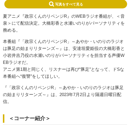
写真をすべて見る
夏アニメ『政宗くんのリベンジR』のWEBラジオ番組が、＜音
泉＞にて配信決定。大橋彩香と水瀬いのりがパーソナリティを
務める。
本番組『「政宗くんのリベンジR」～あやか・いのりのラジオ
は豚足の始まりリターンズ～』は、安達垣愛姫役の大橋彩香と
小岩井吉乃役の水瀬いのりがパーソナリティを担当する声優W
EBラジオだ。
アニメ第1期と同じく、リスナーは再び“豚足”となって、ドSな
本番組へ“復讐”をしてほしい。
『「政宗くんのリベンジR」～あやか・いのりのラジオは豚足
の始まりリターンズ～』は、2023年7月2日より隔週日曜日配
信。
＜コーナー紹介＞