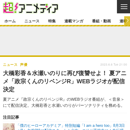
CL
ホーム
ニュース
特集
連載マンガ
番組・動画
連載
ニュース
ニュース一覧
アニメ
特集
ゲーム・アプリ
マンガ
特集一覧
カバー
連載マンガ
2023.6.6 Tue 21:00
ニュース
声優
映画
音楽
インタビュー
レポート
連載マンガ一覧
連載一覧
番組・動画
大橋彩香＆水瀬いのりに再び復讐せよ！ 夏アニ
グッズ
イベント
メ「政宗くんのリベンジR」WEBラジオが配信
ラキりす
番組・動画一覧
ラジオ
連載・ブログ
決定
声優
コスプレ
動画
連載・ブログ一覧
コラム
夏アニメ『政宗くんのリベンジR』のWEBラジオ番組が、＜音泉＞
舞台
新帝スタ
にて配信決定。大橋彩香と水瀬いのりがパーソナリティを務める。
編集部ブログ・お知らせ
注目記事
「僕のヒーローアカデミア」特別短編「I am a hero too」8月3日