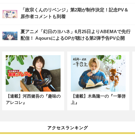
「政宗くんのリベンジ」第2期が制作決定！記念PV＆
原作者コメントも到着
夏アニメ「幻日のヨハネ」6月25日よりABEMAで先行
配信！ AqoursによるOPが聴ける第2弾予告PV公開
【連載】河西健吾の『趣味の
【連載】木島隆一の『一筆啓
アレコレ』
上』
アクセスランキング