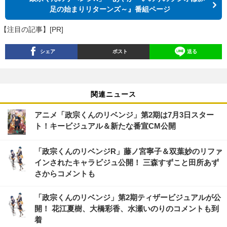
足の始まりリターンズ～』番組ページ
【注目の記事】[PR]
シェア
ポスト
送る
関連ニュース
アニメ「政宗くんのリベンジ」第2期は7月3日スター
ト！キービジュアル＆新たな番宣CM公開
「政宗くんのリベンジR」藤ノ宮寧子＆双葉妙のリファ
インされたキャラビジュ公開！ 三森すずこと田所あず
さからコメントも
「政宗くんのリベンジ」第2期ティザービジュアルが公
開！ 花江夏樹、大橋彩香、水瀬いのりのコメントも到
着