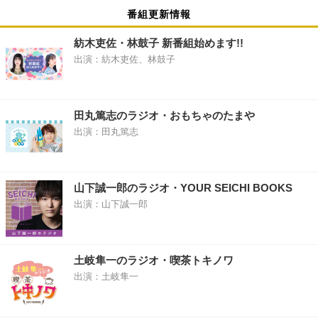
番組更新情報
紡木吏佐・林鼓子 新番組始めます!!
出演：紡木吏佐、林鼓子
田丸篤志のラジオ・おもちゃのたまや
出演：田丸篤志
山下誠一郎のラジオ・YOUR SEICHI BOOKS
出演：山下誠一郎
土岐隼一のラジオ・喫茶トキノワ
出演：土岐隼一