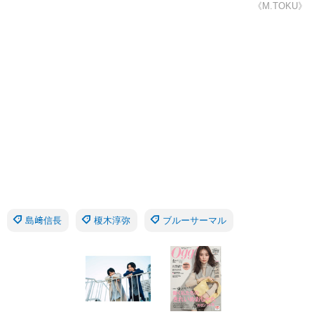
《M.TOKU》
島﨑信長
榎木淳弥
ブルーサーマル