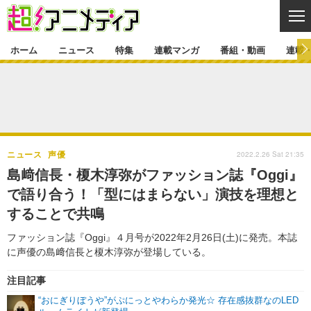
CL
ホーム
ニュース
特集
連載マンガ
番組・動画
連載
ニュース
ニュース一覧
アニメ
特集
ゲーム・アプリ
マンガ
特集一覧
カバー
連載マンガ
2022.2.26 Sat 21:35
ニュース
声優
映画
音楽
インタビュー
レポート
連載マンガ一覧
連載一覧
番組・動画
島﨑信長・榎木淳弥がファッション誌『Oggi』
グッズ
イベント
で語り合う！「型にはまらない」演技を理想と
ラキりす
番組・動画一覧
ラジオ
連載・ブログ
することで共鳴
声優
コスプレ
動画
連載・ブログ一覧
コラム
ファッション誌『Oggi』４月号が2022年2月26日(土)に発売。本誌
舞台
新帝スタ
に声優の島﨑信長と榎木淳弥が登場している。
編集部ブログ・お知らせ
注目記事
“おにぎりぼうや”がぷにっとやわらか発光☆ 存在感抜群なのLED