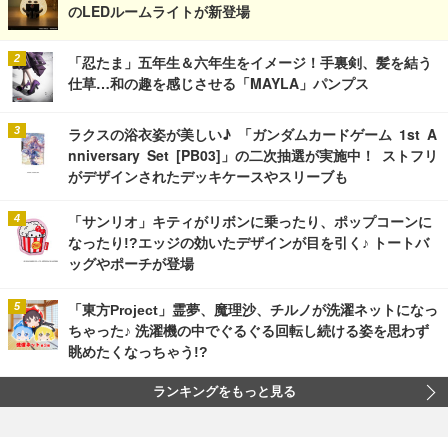
のLEDルームライトが新登場
「忍たま」五年生＆六年生をイメージ！手裏剣、髪を結う
仕草…和の趣を感じさせる「MAYLA」パンプス
ラクスの浴衣姿が美しい♪ 「ガンダムカードゲーム 1st A
nniversary Set [PB03]」の二次抽選が実施中！ ストフリ
がデザインされたデッキケースやスリーブも
「サンリオ」キティがリボンに乗ったり、ポップコーンに
なったり!?エッジの効いたデザインが目を引く♪ トートバ
ッグやポーチが登場
「東方Project」霊夢、魔理沙、チルノが洗濯ネットになっ
ちゃった♪ 洗濯機の中でぐるぐる回転し続ける姿を思わず
眺めたくなっちゃう!?
ランキングをもっと見る