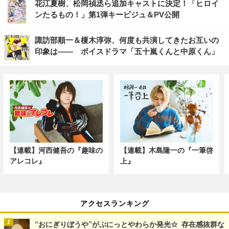
花江夏樹、松岡禎丞ら追加キャストに決定！「ヒロイ
ンたるもの！」第1弾キービジュ＆PV公開
諏訪部順一＆榎木淳弥、何度も共演してきたお互いの
印象は―― ボイスドラマ「五十嵐くんと中原くん」
【連載】河西健吾の『趣味の
【連載】木島隆一の『一筆啓
アレコレ』
上』
アクセスランキング
“おにぎりぼうや”がぷにっとやわらか発光☆ 存在感抜群な