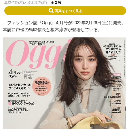
島﨑信長(左)と榎木淳弥(右)
全 2 枚
写真をすべて見る
ファッション誌『Oggi』４月号が2022年2月26日(土)に発売。
本誌に声優の島﨑信長と榎木淳弥が登場している。