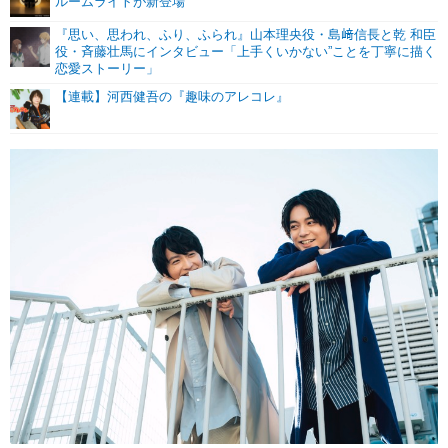
ルームライトが新登場
『思い、思われ、ふり、ふられ』山本理央役・島﨑信長と乾 和臣
役・斉藤壮馬にインタビュー「上手くいかない”ことを丁寧に描く
恋愛ストーリー」
【連載】河西健吾の『趣味のアレコレ』