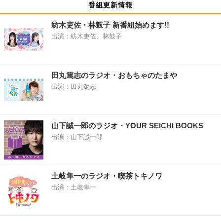
番組更新情報
紡木吏佐・林鼓子 新番組始めます!!
出演：紡木吏佐、林鼓子
田丸篤志のラジオ・おもちゃのたまや
出演：田丸篤志
山下誠一郎のラジオ・YOUR SEICHI BOOKS
出演：山下誠一郎
土岐隼一のラジオ・喫茶トキノワ
出演：土岐隼一