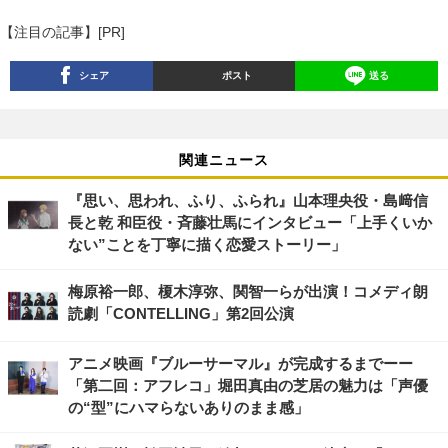
【注目の記事】[PR]
シェア
ポスト
送る
関連ニュース
『思い、思われ、ふり、ふられ』山本理央役・島﨑信
長と乾 和臣役・斉藤壮馬にインタビュー「上手くいか
ない”ことを丁寧に描く恋愛ストーリー」
梅原裕一郎、榎木淳弥、関智一らが出演！コメディ朗
読劇「CONTELLING」第2回公演
アニメ映画『ブルーサーマル』が完成するまでーー
「第二回：アフレコ」堀田真由の芝居の魅力は「声優
の“型”にハマらないありのまま感」