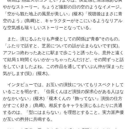
やかなストーリー。ちょうど撮影の日の空のようなイメージ。
「空から観た地上の風景が美しい」(榎木)「視聴後はまさに青
空のよう」(島﨑)と、キャラクターがそこにいるようなリアル
な空気感も瑞々しいストーリーとなっている。
また、演じるふたりも声優としての関係は“青春”そのもの。
「ふたりで話すと、芝居についての話が止まらないです(笑)。
アフレコ終わったあとに駅まで歩こうと誘ったら、意外と遠く
て結局１時間くらいかかっちゃったんだけど、その間ずっと話
をしていましたよね。この作品を通してずいぶん仲が深まった
気がします(笑)」(榎木)。
インタビューでは、お互いの演技についてもリスペクトして
いることを明かす。「信長くんほど演技の探求心がある人はな
かなかいない」(榎木)「榎木くんの『飾ってない』演技の仕方
がすごく好き」(島﨑)。相反するキャラを演じるふたりに共通
するのは、「型にはまらない」を理想とすること。実力派声優
が互いの矜持に共鳴する。