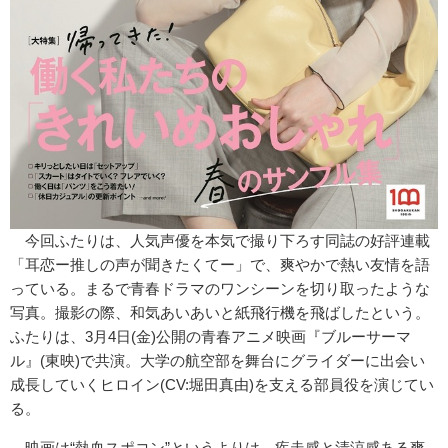
今回ふたりは、人気声優を本気で撮り下ろす同誌の好評連載
「耳恋ー推しの声が聞きたくてー」で、爽やかで熱い友情を語
っている。まるで青春ドラマのワンシーンを切り取ったような
写真。撮影の際、和気あいあいと紙飛行機を飛ばしたという。
ふたりは、3月4日(金)公開の青春アニメ映画『ブルーサーマ
ル』(東映)で共演。大学の航空部を舞台にグライダーに出会い
成長していくヒロイン(CV:堀田真由)を支える部員役を演じてい
る。
映画は“熱血スポコン”というよりは、疾走感と清涼感ある爽