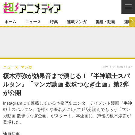
CL
ホーム
ニュース
特集
連載マンガ
番組・動画
連載
ニュース
ニュース一覧
アニメ
特集
ゲーム・アプリ
マンガ
特集一覧
カバー
連載マンガ
2021.1.11 Mon 14:47
ニュース
マンガ
映画
音楽
インタビュー
レポート
連載マンガ一覧
連載一覧
番組・動画
榎木淳弥が効果音まで演じる！『半神戦士スパ
グッズ
イベント
ルタン』「マンガ動画 数珠つなぎ企画」第2弾
ラキりす
番組・動画一覧
ラジオ
連載・ブログ
が公開
声優
コスプレ
動画
連載・ブログ一覧
コラム
Instagramにて連載している本格歴史エンターテイメント漫画『半神
舞台
新帝スタ
戦士スパルタン』を様々な著名人に1人で1話分読んでもらう「マン
編集部ブログ・お知らせ
ガ動画 数珠つなぎ企画」がスタート。本企画に、声優の榎木淳弥が
登場した。
注目記事