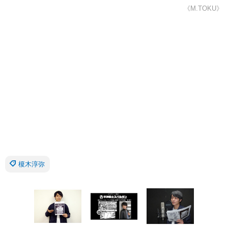
《M.TOKU》
榎木淳弥