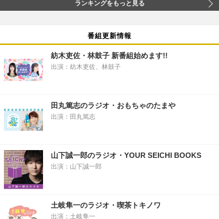
ランキングをもっと見る
番組更新情報
紡木吏佐・林鼓子 新番組始めます!!
出演：紡木吏佐、林鼓子
田丸篤志のラジオ・おもちゃのたまや
出演：田丸篤志
山下誠一郎のラジオ・YOUR SEICHI BOOKS
出演：山下誠一郎
土岐隼一のラジオ・喫茶トキノワ
出演：土岐隼一