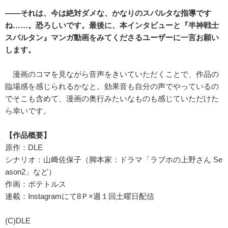
――それは、今は絶対ダメな、かなりのスパルタな指導です
ね……。恐ろしいです。最後に、本インタビューと『半神戦士
スパルタン』マンガ動画をみてくださるユーザーに一言お願い
します。
漫画のコマを見ながら音声をきいていただくことで、作品の
臨場感を感じられるかなと。効果音も自分の声でやっているの
でそこも含めて、漫画の奥行みたいなものも感じていただけた
ら幸いです。
【作品概要】
原作：DLE
シナリオ：山﨑佐保子（脚本家：ドラマ「ラブホの上野さん Se
ason2」など）
作画：ポテトルス
連載：Instagramにて8Ｐ×週１回土曜日配信
(C)DLE