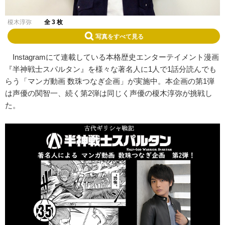
榎木淳弥
全 3 枚
写真をすべて見る
Instagramにて連載している本格歴史エンターテイメント漫画
『半神戦士スパルタン』を様々な著名人に1人で1話分読んでも
らう「マンガ動画 数珠つなぎ企画」が実施中。本企画の第1弾
は声優の関智一、続く第2弾は同じく声優の榎木淳弥が挑戦し
た。