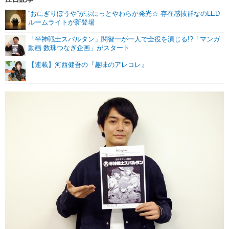
“おにぎりぼうや”がぷにっとやわらか発光☆ 存在感抜群なのLED
ルームライトが新登場
「半神戦士スパルタン」関智一が一人で全役を演じる!?「マンガ
動画 数珠つなぎ企画」がスタート
【連載】河西健吾の『趣味のアレコレ』