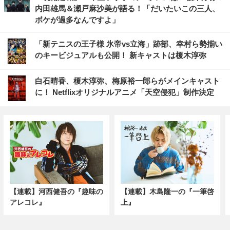
内田雄馬＆瀬戸麻沙美が語る！「だいたいこの三人、
ボケが過多なんですよ」
「新テニスの王子様 氷帝vs立海」跡部、幸村ら勢揃い
のキービジュアルも公開！ 新キャストは榎木淳弥
白石晴香、榎木淳弥、梅原裕一郎らがメインキャスト
に！ Netflixオリジナルアニメ「天空侵犯」制作決定
【連載】河西健吾の『趣味の
【連載】木島隆一の『一筆啓
アレコレ』
上』