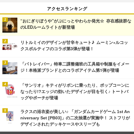
アクセスランキング
“おにぎりぼうや”がぷにっとやわらか発光☆ 存在感抜群な
のLEDルームライトが新登場
リトルミイのデザインが甘辛キュート♪ ムーミン×ルコッ
クスポルティフのコラボ第3弾が登場！
「パトレイバー」特車二課整備班の工具箱や制服をイメー
ジ！本格派ブランドとのコラボアイテム第1弾が登場
「サンリオ」キティがリボンに乗ったり、ポップコーンに
なったり!?エッジの効いたデザインが目を引く♪ トートバ
ッグやポーチが登場
ラクスの浴衣姿が美しい♪ 「ガンダムカードゲーム 1st An
niversary Set [PB03]」の二次抽選が実施中！ ストフリが
デザインされたデッキケースやスリーブも