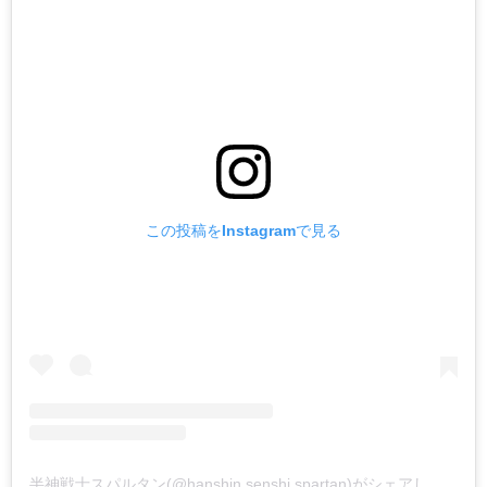
この投稿をInstagramで見る
半神戦士スパルタン(@hanshin.senshi.spartan)がシェアした投稿