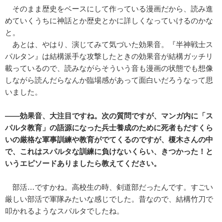
そのまま歴史をベースにして作っている漫画だから、読み進
めていくうちに神話とか歴史とかに詳しくなっていけるのかな
と。
あとは、やはり、演じてみて気づいた効果音。『半神戦士ス
パルタン』は結構派手な攻撃したときの効果音が結構ガッチリ
載っているので、読みながらそういう音も漫画の状態でも想像
しながら読んだらなんか臨場感があって面白いだろうなって思
いました。
――効果音、大注目ですね。次の質問ですが、マンガ内に「ス
パルタ教育」の語源になった兵士養成のために死者もだすくら
いの厳格な軍事訓練や教育がでてくるのですが、榎木さんの中
で、これはスパルタな訓練に負けないくらい、きつかった！と
いうエピソードありましたら教えてください。
部活…ですかね。高校生の時、剣道部だったんです。すごい
厳しい部活で軍隊みたいな感じでした。昔なので、結構竹刀で
叩かれるようなスパルタでしたね。