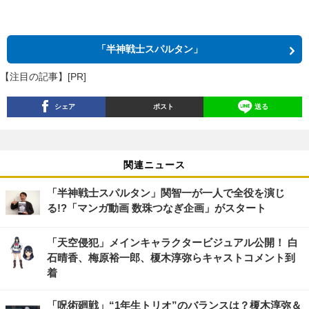
「半神戦士スパルタン」
【注目の記事】[PR]
シェア
ポスト
送る
関連ニュース
「半神戦士スパルタン」関智一が一人で全役を演じ
る!?「マンガ動画 数珠つなぎ企画」がスタート
「天空侵犯」メインキャラクタービジュアル公開！ 白
石晴香、梅原裕一郎、榎木淳弥らキャストコメント到
着
「呪術廻戦」“1年生トリオ”のバランスは？榎木淳弥＆