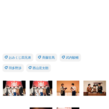
おみくじ四兄弟
斉藤壮馬
武内駿輔
羽多野渉
西山宏太朗