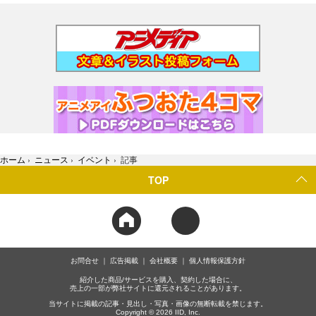
ホーム
›
ニュース
›
イベント
›
記事
TOP
お問合せ
広告掲載
会社概要
個人情報保護方針
紹介した商品/サービスを購入、契約した場合に、
売上の一部が弊社サイトに還元されることがあります。
当サイトに掲載の記事・見出し・写真・画像の無断転載を禁じます。
Copyright © 2026 IID, Inc.