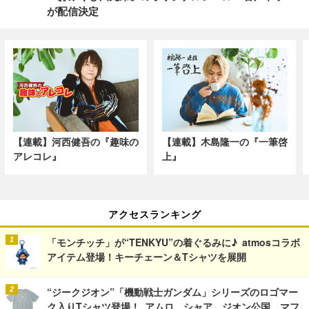
が配信決定
【連載】河西健吾の『趣味の
【連載】木島隆一の『一筆啓
アレコレ』
上』
アクセスランキング
「モンチッチ」が“TENKYU”の着ぐるみに♪ atmosコラボ
アイテム登場！キーチェーン＆Tシャツを展開
“ジークジオン”「機動戦士ガンダム」シリーズのロゴマー
ク入りTシャツ登場！ アムロ、シャア、ジオン公国、マフ