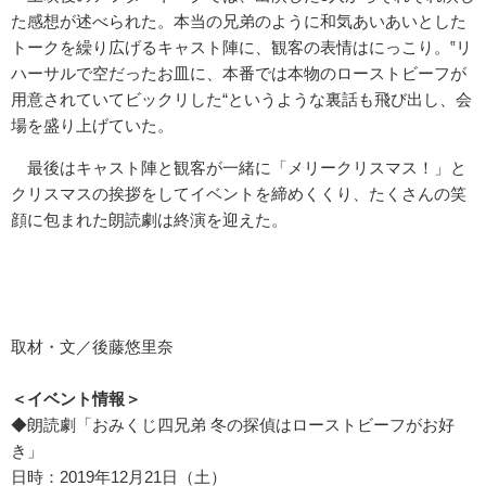
た感想が述べられた。本当の兄弟のように和気あいあいとした
トークを繰り広げるキャスト陣に、観客の表情はにっこり。‟リ
ハーサルで空だったお皿に、本番では本物のローストビーフが
用意されていてビックリした“というような裏話も飛び出し、会
場を盛り上げていた。
最後はキャスト陣と観客が一緒に「メリークリスマス！」と
クリスマスの挨拶をしてイベントを締めくくり、たくさんの笑
顔に包まれた朗読劇は終演を迎えた。
取材・文／
後藤
悠里奈
＜イベント情報＞
◆朗読劇「おみくじ四兄弟 冬の探偵はローストビーフがお好
き」
日時：2019年12月21日（土）