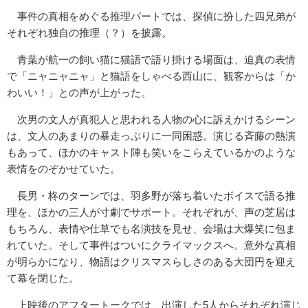
事件の真相をめぐる推理パートでは、探偵に扮した四兄弟が
それぞれ独自の推理（？）を披露。
青葉が航一の飼い猫に猫語で語り掛ける場面は、迫真の表情
で「ニャニャニャ」と猫語をしゃべる西山に、観客からは「か
わいい！」との声が上がった。
次男の文人が真犯人と思われる人物の心に訴えかけるシーン
は、文人のあまりの暴走っぷりに一同困惑。演じる斉藤の熱演
もあって、ほかのキャスト陣も笑いをこらえているかのような
表情をのぞかせていた。
長男・柊のターンでは、羽多野が落ち着いたボイスで語る推
理を、ほかの三人が寸劇でサポート。それぞれが、声の芝居は
もちろん、表情や仕草でも名演技を見せ、会場は大爆笑に包ま
れていた。そして事件はついにクライマックスへ。意外な真相
が明らかになり、物語はクリスマスらしさのある大団円を迎え
て幕を閉じた。
上映後のアフタートークでは、出演した5人からそれぞれ演じ