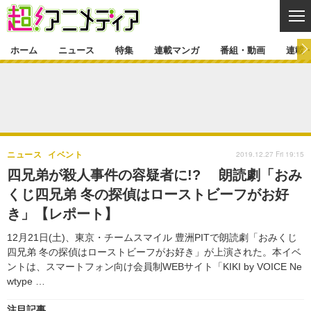
CL
ホーム
ニュース
特集
連載マンガ
番組・動画
連載
ニュース
ニュース一覧
アニメ
特集
ゲーム・アプリ
マンガ
特集一覧
カバー
連載マンガ
2019.12.27 Fri 19:15
ニュース
イベント
映画
音楽
インタビュー
レポート
連載マンガ一覧
連載一覧
番組・動画
四兄弟が殺人事件の容疑者に!? 朗読劇「おみ
グッズ
イベント
くじ四兄弟 冬の探偵はローストビーフがお好
ラキりす
番組・動画一覧
ラジオ
連載・ブログ
き」【レポート】
声優
コスプレ
動画
連載・ブログ一覧
コラム
12月21日(土)、東京・チームスマイル 豊洲PITで朗読劇「おみくじ
舞台
新帝スタ
四兄弟 冬の探偵はローストビーフがお好き」が上演された。本イベ
編集部ブログ・お知らせ
ントは、スマートフォン向け会員制WEBサイト「KIKI by VOICE Ne
wtype …
注目記事