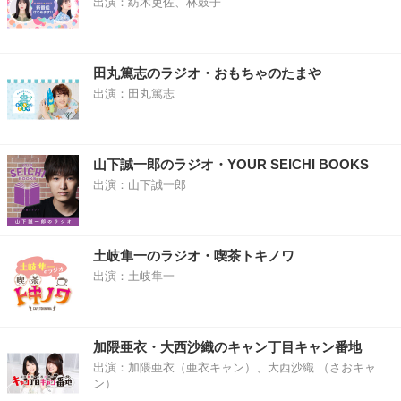
出演：紡木吏佐、林鼓子
田丸篤志のラジオ・おもちゃのたまや
出演：田丸篤志
山下誠一郎のラジオ・YOUR SEICHI BOOKS
出演：山下誠一郎
土岐隼一のラジオ・喫茶トキノワ
出演：土岐隼一
加隈亜衣・大西沙織のキャン丁目キャン番地
出演：加隈亜衣（亜衣キャン）、大西沙織 （さおキャ
ン）