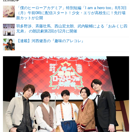
「僕のヒーローアカデミア」特別短編「I am a hero too」8月3日
（月）午前0時に配信スタート！少女・エリが高校生に！先行場
面カットが公開
羽多野渉、斉藤壮馬、西山宏太朗、武内駿輔による「おみくじ四
兄弟」 の朗読劇第2回が12月に開催
【連載】河西健吾の『趣味のアレコレ』