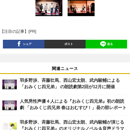
【注目の記事】[PR]
シェア
ポスト
送る
関連ニュース
羽多野渉、斉藤壮馬、西山宏太朗、武内駿輔による
「おみくじ四兄弟」 の朗読劇第2回が12月に開催
人気男性声優４人による『おみくじ四兄弟』初の朗読
劇 「おみくじ四兄弟 春はおむすび！」昼の部レポート
羽多野渉、斉藤壮馬、西山宏太朗、武内駿輔が演じる
『おみくじ四兄弟』のオリジナルノベル＆音声ドラマ