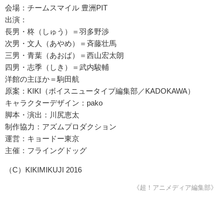
会場：チームスマイル 豊洲PIT
出演：
長男・柊（しゅう）＝羽多野渉
次男・文人（あやめ）＝斉藤壮馬
三男・青葉（あおば）＝西山宏太朗
四男・志季（しき）＝武内駿輔
洋館の主ほか＝駒田航
原案：KIKI（ボイスニュータイプ編集部／KADOKAWA）
キャラクターデザイン：pako
脚本・演出：川尻恵太
制作協力：アズムプロダクション
運営：キョードー東京
主催：フライングドッグ
（C）KIKIMIKUJI 2016
《超！アニメディア編集部》