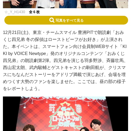
☆_Y_H1430
全 6 枚
写真をすべて見る
12月21日(土)、東京・チームスマイル 豊洲PITで朗読劇「おみ
くじ四兄弟 冬の探偵はローストビーフがお好き」が上演され
た。本イベントは、スマートフォン向け会員制WEBサイト「KI
KI by VOICE Newtype」発のオリジナルコンテンツ「おみくじ
四兄弟」の朗読劇第2弾。四兄弟を演じる羽多野渉、斉藤壮馬、
西山宏太朗、武内駿輔とゲストキャストの駒田航が、クリスマ
スにちなんだストーリーをアドリブ満載で演じあげ、会場を埋
めつくす大勢のファンを楽しませた。ここでは、昼の部の様子
をレポートしよう。