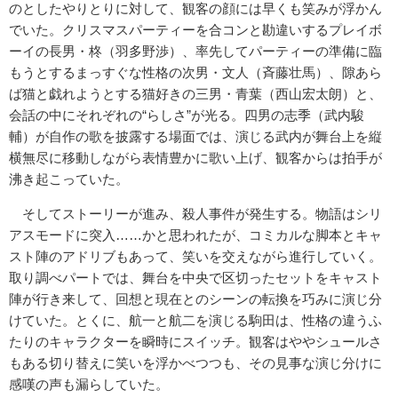
のとしたやりとりに対して、観客の顔には早くも笑みが浮かん
でいた。クリスマスパーティーを合コンと勘違いするプレイボ
ーイの長男・柊（羽多野渉）、率先してパーティーの準備に臨
もうとするまっすぐな性格の次男・文人（斉藤壮馬）、隙あら
ば猫と戯れようとする猫好きの三男・青葉（西山宏太朗）と、
会話の中にそれぞれの“らしさ”が光る。四男の志季（武内駿
輔）が自作の歌を披露する場面では、演じる武内が舞台上を縦
横無尽に移動しながら表情豊かに歌い上げ、観客からは拍手が
沸き起こっていた。
そしてストーリーが進み、殺人事件が発生する。物語はシリ
アスモードに突入……かと思われたが、コミカルな脚本とキャ
スト陣のアドリブもあって、笑いを交えながら進行していく。
取り調べパートでは、舞台を中央で区切ったセットをキャスト
陣が行き来して、回想と現在とのシーンの転換を巧みに演じ分
けていた。とくに、航一と航二を演じる駒田は、性格の違うふ
たりのキャラクターを瞬時にスイッチ。観客はややシュールさ
もある切り替えに笑いを浮かべつつも、その見事な演じ分けに
感嘆の声も漏らしていた。