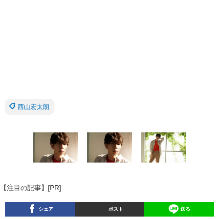
西山宏太朗
【注目の記事】[PR]
シェア
ポスト
送る