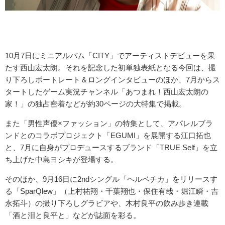
10月7日にミニアルバム「CITY」でアーティストデビューを果
たす西山宏太朗。それを記念した初単独表紙となる今回は、撮
り下ろしポートレート＆ロングインタビューのほか、7月からス
タートしたゲーム実況チャンネル「あつまれ！西山宏太朗の
家！」の独占密着などが約30ページの大特集で掲載。
また「男性声優×ファッション」の特集として、アパレルブラ
ンドとのコラボプロジェクト「EGUMI」を展開する江口拓也
と、7月に自身がプロデュースするブランド「TRUE Self」を立
ち上げた中島ヨシキが登場する。
そのほか、9月16日に2ndシングル「ヘルベチカ」をリリースす
る「SparQlew」（上村祐翔・千葉翔也・保住有哉・堀江瞬・吉
永拓斗）の撮り下ろしグラビアや、木村良平の飲み歩き連載
「酒と泪と良平と」などが誌面を彩る。