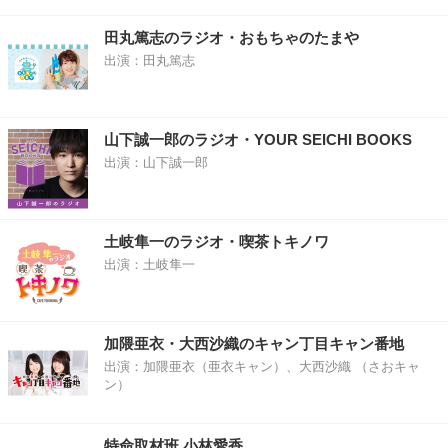
田丸篤志のラジオ・おもちゃのたまや
出演：田丸篤志
山下誠一郎のラジオ・YOUR SEICHI BOOKS
出演：山下誠一郎
土岐隼一のラジオ・喫茶トキノワ
出演：土岐隼一
加隈亜衣・大西沙織のキャン丁目キャン番地
出演：加隈亜衣（亜衣キャン）、大西沙織 （さおキャ
ン）
特命取材班 小林愛香