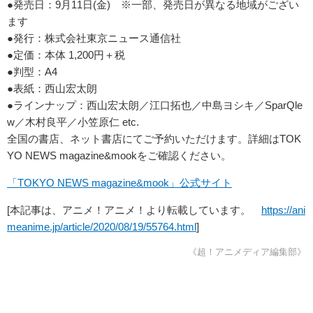
●発売日：9月11日(金) ※一部、発売日が異なる地域がござい
ます
●発行：株式会社東京ニュース通信社
●定価：本体 1,200円＋税
●判型：A4
●表紙：西山宏太朗
●ラインナップ：西山宏太朗／江口拓也／中島ヨシキ／SparQle
w／木村良平／小笠原仁 etc.
全国の書店、ネット書店にてご予約いただけます。詳細はTOK
YO NEWS magazine&mookをご確認ください。
「TOKYO NEWS magazine&mook」公式サイト
[本記事は、アニメ！アニメ！より転載しています。
https://ani
meanime.jp/article/2020/08/19/55764.html
]
《超！アニメディア編集部》