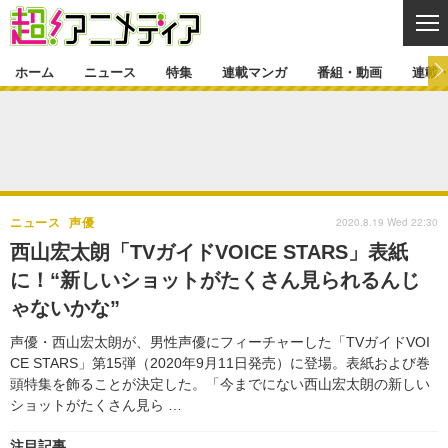
CL
ホーム
ニュース
特集
連載マンガ
番組・動画
連載
ニュース
ニュース一覧
アニメ
特集
ゲーム・アプリ
マンガ
特集一覧
カバー
連載マンガ
2020.8.19 Wed 22:30
ニュース
声優
映画
音楽
インタビュー
レポート
連載マンガ一覧
連載一覧
番組・動画
西山宏太朗「TVガイドVOICE STARS」表紙
グッズ
イベント
に！“新しいショットがたくさん見られるんじ
ラキりす
番組・動画一覧
ラジオ
連載・ブログ
ゃないかな”
声優
コスプレ
動画
連載・ブログ一覧
コラム
声優・西山宏太朗が、男性声優にフィーチャーした「TVガイドVOI
舞台
新帝スタ
CE STARS」第15弾（2020年9月11日発売）に登場。表紙および巻
編集部ブログ・お知らせ
頭特集を飾ることが決定した。「今までにない西山宏太朗の新しい
ショットがたくさん見ら …
注目記事