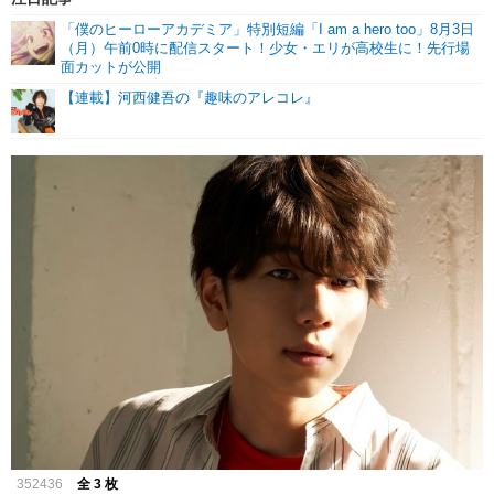
「僕のヒーローアカデミア」特別短編「I am a hero too」8月3日
（月）午前0時に配信スタート！少女・エリが高校生に！先行場
面カットが公開
【連載】河西健吾の『趣味のアレコレ』
352436
全 3 枚