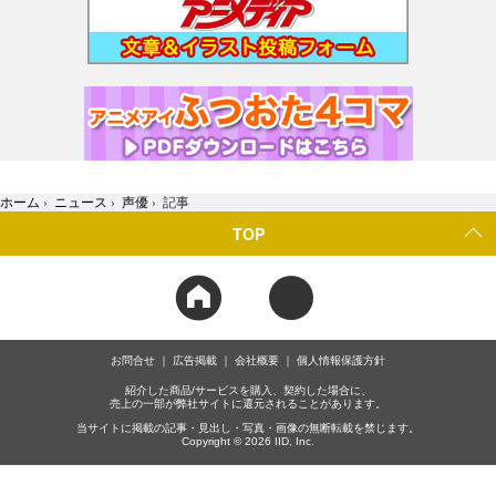
ホーム
›
ニュース
›
声優
›
記事
TOP
お問合せ
広告掲載
会社概要
個人情報保護方針
紹介した商品/サービスを購入、契約した場合に、
売上の一部が弊社サイトに還元されることがあります。
当サイトに掲載の記事・見出し・写真・画像の無断転載を禁じます。
Copyright © 2026 IID, Inc.