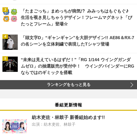
「たまごっち」まめっちが病気!? みみっちはもぐもぐ♪
生活を覗き見しちゃうデザイン！フレームマグネット「ぴ
たっとフレーム」登場☆
「頭文字D」“ギャンギャン”を大胆デザイン!! AE86＆RX-7
の名シーンを立体刺繍で表現したTシャツ登場
“未来は見えているはずだ！”「RG 1/144 ウイングガンダ
ムゼロ」の抽選販売が受付中！ ウイングバインダーにRG
ならではのギミックを搭載
ランキングをもっと見る
番組更新情報
紡木吏佐・林鼓子 新番組始めます!!
出演：紡木吏佐、林鼓子