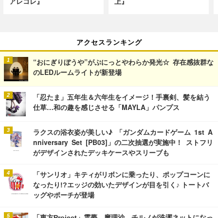
アレコレ』
上』
アクセスランキング
“おにぎりぼうや”がぷにっとやわらか発光☆ 存在感抜群な
のLEDルームライトが新登場
「忍たま」五年生＆六年生をイメージ！手裏剣、髪を結う
仕草…和の趣を感じさせる「MAYLA」パンプス
ラクスの浴衣姿が美しい♪ 「ガンダムカードゲーム 1st A
nniversary Set [PB03]」の二次抽選が実施中！ ストフリ
がデザインされたデッキケースやスリーブも
「サンリオ」キティがリボンに乗ったり、ポップコーンに
なったり!?エッジの効いたデザインが目を引く♪ トートバ
ッグやポーチが登場
「東方Project」霊夢、魔理沙、チルノが洗濯ネットになっ