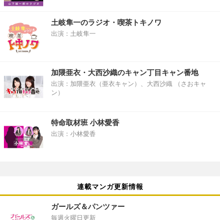
土岐隼一のラジオ・喫茶トキノワ
出演：土岐隼一
加隈亜衣・大西沙織のキャン丁目キャン番地
出演：加隈亜衣（亜衣キャン）、大西沙織 （さおキャ
ン）
特命取材班 小林愛香
出演：小林愛香
連載マンガ更新情報
ガールズ＆パンツァー
毎週火曜日更新