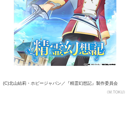
(C)北山結莉・ホビージャパン／『精霊幻想記』製作委員会
《M.TOKU》