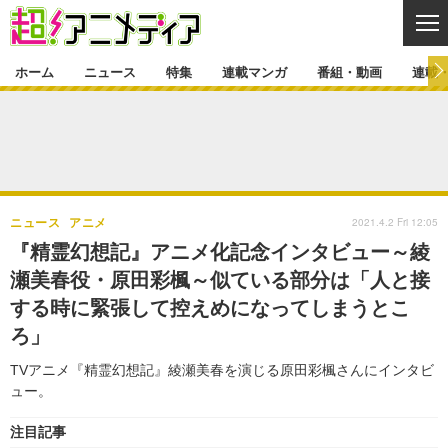
CL
ホーム
ニュース
特集
連載マンガ
番組・動画
連載
ニュース
ニュース一覧
アニメ
特集
ゲーム・アプリ
マンガ
特集一覧
カバー
連載マンガ
2021.4.2 Fri 12:05
ニュース
アニメ
映画
音楽
インタビュー
レポート
連載マンガ一覧
連載一覧
番組・動画
『精霊幻想記』アニメ化記念インタビュー～綾
グッズ
イベント
瀬美春役・原田彩楓～似ている部分は「人と接
ラキりす
番組・動画一覧
ラジオ
連載・ブログ
する時に緊張して控えめになってしまうとこ
声優
コスプレ
動画
連載・ブログ一覧
コラム
ろ」
舞台
新帝スタ
編集部ブログ・お知らせ
TVアニメ『精霊幻想記』綾瀬美春を演じる原田彩楓さんにインタビ
ュー。
注目記事