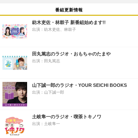
番組更新情報
紡木吏佐・林鼓子 新番組始めます!!
出演：紡木吏佐、林鼓子
田丸篤志のラジオ・おもちゃのたまや
出演：田丸篤志
山下誠一郎のラジオ・YOUR SEICHI BOOKS
出演：山下誠一郎
土岐隼一のラジオ・喫茶トキノワ
出演：土岐隼一