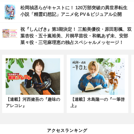
松岡禎丞らがキャストに！ 120万部突破の異世界転生
小説「精霊幻想記」アニメ化 PV＆ビジュアル公開
祝『しんげき』第3期決定！ 三船美優役・原田彩楓、双
葉杏役・五十嵐裕美、片桐早苗役・和氣あず未、安部
菜々役・三宅麻理恵の独占スペシャルメッセージ！
【連載】河西健吾の『趣味の
【連載】木島隆一の『一筆啓
アレコレ』
上』
アクセスランキング