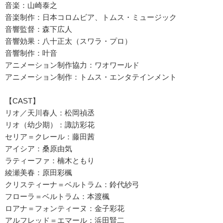
音楽：山崎泰之
音楽制作：日本コロムビア、トムス・ミュージック
音響監督：森下広人
音響効果：八十正太（スワラ・プロ）
音響制作：叶音
アニメーション制作協力：ワオワールド
アニメーション制作：トムス・エンタテインメント
【CAST】
リオ／天川春人：松岡禎丞
リオ（幼少期）：諏訪彩花
セリア＝クレール：藤田茜
アイシア：桑原由気
ラティーファ：楠木ともり
綾瀬美春：原田彩楓
クリスティーナ＝ベルトラム：鈴代紗弓
フローラ＝ベルトラム：本渡楓
ロアナ＝フォンティーヌ：金子彩花
アルフレッド＝エマール：浜田賢二