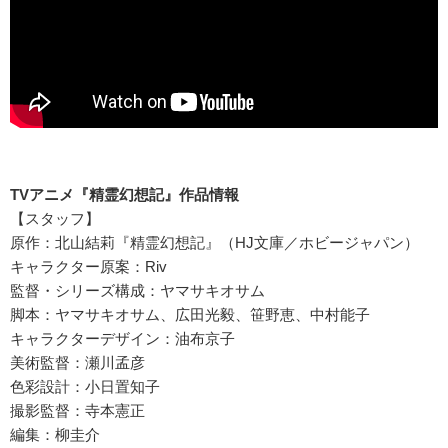
TVアニメ『精霊幻想記』作品情報
【スタッフ】
原作：北山結莉『精霊幻想記』（HJ文庫／ホビージャパン）
キャラクター原案：Riv
監督・シリーズ構成：ヤマサキオサム
脚本：ヤマサキオサム、広田光毅、笹野恵、中村能子
キャラクターデザイン：油布京子
美術監督：瀬川孟彦
色彩設計：小日置知子
撮影監督：寺本憲正
編集：柳圭介