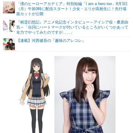
「僕のヒーローアカデミア」特別短編「I am a hero too」8月3日
（月）午前0時に配信スタート！少女・エリが高校生に！先行場
面カットが公開
『精霊幻想記』アニメ化記念インタビュー～アイシア役・桑原由
気～「台詞にハートマークが付いているところがいくつかあって
全力でやってみたのですが……」
【連載】河西健吾の『趣味のアレコレ』