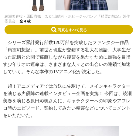
綾瀬美春役・原田彩楓 (C)北山結莉・ホビージャパン／『精霊幻想記』製作
委員会
全 4 枚
写真をすべて見る
シリーズ累計発行部数120万部を突破したファンタジー作品
『精霊幻想記』。前世と現世が交錯する壮大な物語、大学生だ
った記憶との間で葛藤しながら復讐を果たすために最強を目指
す少年リオの運命は、さまざまな人々との出会いの連鎖で加速
していく。そんな本作のTVアニメ化が決定した。
超！アニメディアでは放送に先駆けて、メインキャラクター
を演じる声優陣の連載インタビュー企画を実施！ 今回は、綾瀬
美春を演じる原田彩楓さんに、キャラクターへの印象やアフレ
コ時のエピソード、契約してみたい精霊などについてコメント
をいただいた。