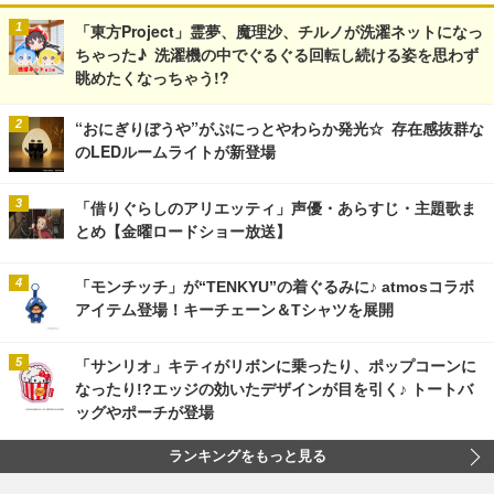
「東方Project」霊夢、魔理沙、チルノが洗濯ネットになっ
ちゃった♪ 洗濯機の中でぐるぐる回転し続ける姿を思わず
眺めたくなっちゃう!?
“おにぎりぼうや”がぷにっとやわらか発光☆ 存在感抜群な
のLEDルームライトが新登場
「借りぐらしのアリエッティ」声優・あらすじ・主題歌ま
とめ【金曜ロードショー放送】
「モンチッチ」が“TENKYU”の着ぐるみに♪ atmosコラボ
アイテム登場！キーチェーン＆Tシャツを展開
「サンリオ」キティがリボンに乗ったり、ポップコーンに
なったり!?エッジの効いたデザインが目を引く♪ トートバ
ッグやポーチが登場
ランキングをもっと見る