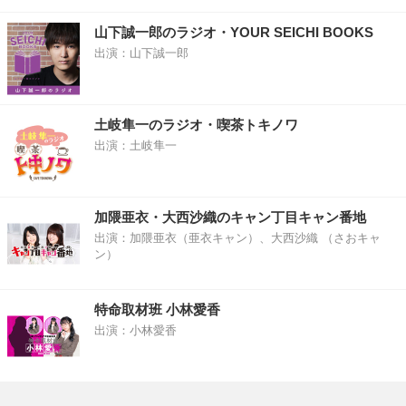
山下誠一郎のラジオ・YOUR SEICHI BOOKS
出演：山下誠一郎
土岐隼一のラジオ・喫茶トキノワ
出演：土岐隼一
加隈亜衣・大西沙織のキャン丁目キャン番地
出演：加隈亜衣（亜衣キャン）、大西沙織 （さおキャ
ン）
特命取材班 小林愛香
出演：小林愛香