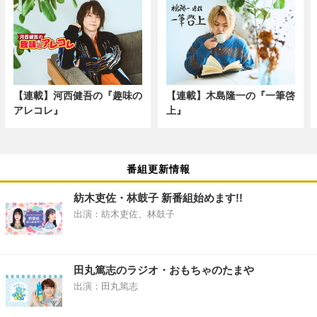
【連載】河西健吾の『趣味の
【連載】木島隆一の『一筆啓
アレコレ』
上』
番組更新情報
紡木吏佐・林鼓子 新番組始めます!!
出演：紡木吏佐、林鼓子
田丸篤志のラジオ・おもちゃのたまや
出演：田丸篤志