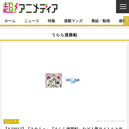
CL
ホーム
ニュース
特集
連載マンガ
番組・動画
連載
ニュース
うらら迷路帖
ニュース一覧
アニメ
特集
ゲーム・アプリ
マンガ
特集一覧
カバー
連載マンガ
映画
音楽
インタビュー
レポート
連載マンガ一覧
連載一覧
番組・動画
グッズ
イベント
ラキりす
番組・動画一覧
ラジオ
連載・ブログ
声優
コスプレ
動画
連載・ブログ一覧
コラム
舞台
新帝スタ
編集部ブログ・お知らせ
2017.3.13 Mon 13:20
ニュース
【AJ2017】『スタミュ』『うらら迷路帖』など人気タイトルと出