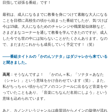
目指して頑張る番組」です！
最初は、成人になるまでに教養を身につけて素敵な大人になる
ことを目標に高校生の頃から始まった番組でしたが、気づけば
今は19歳。大人になるためのチャレンジや職業疑似体験など、
さまざまなコーナーを通して教養を学んできたのですが、成人
した今でも世の中には知らないことがたくさんあります。なの
で、まだまだこれからも成長していく予定です！（笑）
――番組タイトルの「かのんソナタ」はダジャレから来ている
と聞きました。
高尾
：そうなんですよ！ 「かのん＝私」「ソナタ＝あなた
（シャレ）」という意味をかけ合わせています（笑）。また、
私がちっちゃい頃からピアノのコンクールに出るなど音楽をや
っていたこともあり、「音楽にちなんだ名前にしよう」という
意味も込められています。
あと、カノンというジャンルは曲冒頭からメインの旋律が流れ