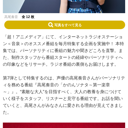
高尾奏音
全 12 枚
写真をすべて見る
「超！アニメディア」にて、インターネットラジオステーショ
ン＜音泉＞のオススメ番組を毎月特集する企画を実施中！ 本特
集では、パーソナリティに番組の魅力や聞きどころを直撃。ま
た、制作スタッフから番組スタートの経緯やパーソナリティへ
の印象などをリサーチ。ラジオ番組の裏側もお届けします。
第7弾として特集するのは、声優の高尾奏音さんがパーソナリテ
ィを務める番組『高尾奏音の「かのんソナタ～第一楽章
～」』。“素敵な大人”を目指すべく、大人の教養を身につけて
いく様子をスタッフ、リスナーと見守る番組です。お話を聞い
ていくと、高尾さんがみなさんに愛される理由が見えてきまし
た。