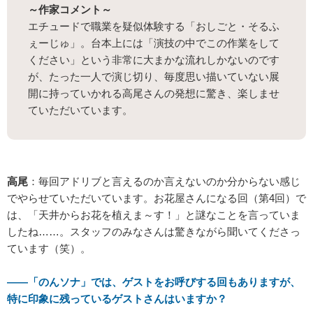
～作家コメント～
エチュードで職業を疑似体験する「おしごと・そるふ
ぇーじゅ」。台本上には「演技の中でこの作業をして
ください」という非常に大まかな流れしかないのです
が、たった一人で演じ切り、毎度思い描いていない展
開に持っていかれる高尾さんの発想に驚き、楽しませ
ていただいています。
高尾
：毎回アドリブと言えるのか言えないのか分からない感じ
でやらせていただいています。お花屋さんになる回（第4回）で
は、「天井からお花を植えま～す！」と謎なことを言っていま
したね……。スタッフのみなさんは驚きながら聞いてくださっ
ています（笑）。
――「のんソナ」では、ゲストをお呼びする回もありますが、
特に印象に残っているゲストさんはいますか？