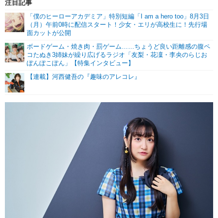
注目記事
「僕のヒーローアカデミア」特別短編「I am a hero too」8月3日
（月）午前0時に配信スタート！少女・エリが高校生に！先行場
面カットが公開
ボードゲーム・焼き肉・罰ゲーム……ちょうど良い距離感の腹ペ
コたぬき3姉妹が繰り広げるラジオ「友梨・花凜・李央のらじお
ぽんぽこぽん」【特集インタビュー】
【連載】河西健吾の『趣味のアレコレ』