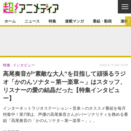
CL
ホーム
ニュース
特集
連載マンガ
番組・動画
連載
ニュース
ニュース一覧
アニメ
特集
ゲーム・アプリ
マンガ
特集一覧
カバー
連載マンガ
2022.9.10 Sat 12:00
特集
インタビュー
映画
音楽
インタビュー
レポート
連載マンガ一覧
連載一覧
番組・動画
高尾奏音が“素敵な大人”を目指して頑張るラジ
グッズ
イベント
オ「かのんソナタ～第一楽章～」はスタッフ、
ラキりす
番組・動画一覧
ラジオ
連載・ブログ
リスナーの愛の結晶だった【特集インタビュ
声優
コスプレ
動画
連載・ブログ一覧
コラム
ー】
舞台
新帝スタ
編集部ブログ・お知らせ
インターネットラジオステーション＜音泉＞のオススメ番組を毎月
特集中！第7弾は、声優の高尾奏音さんがパーソナリティを務める番
組『高尾奏音の「かのんソナタ～第一楽章～」』。