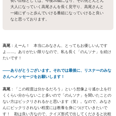
長い目標としては、今後20歳になり、その先どんどん
大人になっていく高尾さんを長く見守り、高尾さんと
一緒にずっと歩んでいける番組になっていけると良い
なと思っております。
高尾
：えーん！ 本当にみなさん、とってもお優しいんです
よ……。ありがたい限りなので、私も長く「のんソナ」を続け
たいです！
――ありがとうございます。それでは最後に、リスナーのみな
さんへメッセージをお願いします！
高尾
：「この程度は分かるだろう」という想像より遙か上を行
くくらい分からないこと多いので「のんソナ」を聞いたことの
ない方はビックリされるかと思います（笑）。なので、みなさ
んにビックリされない程度には教養を身につけていきたいで
す！ 勘は良い方なので、クイズ形式で出してくださると比較