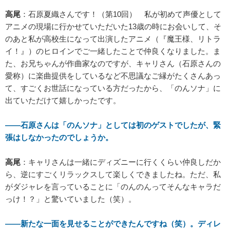
高尾
：石原夏織さんです！（第10回） 私が初めて声優として
アニメの現場に行かせていただいた13歳の時にお会いして、そ
のあと私が高校生になって出演したアニメ（『魔王様、リトラ
イ！』）のヒロインでご一緒したことで仲良くなりました。ま
た、お兄ちゃんが作曲家なのですが、キャリさん（石原さんの
愛称）に楽曲提供をしているなど不思議なご縁がたくさんあっ
て、すごくお世話になっている方だったから、「のんソナ」に
出ていただけて嬉しかったです。
――石原さんは「のんソナ」としては初のゲストでしたが、緊
張はしなかったのでしょうか。
高尾
：キャリさんは一緒にディズニーに行くくらい仲良しだか
ら、逆にすごくリラックスして楽しくできましたね。ただ、私
がダジャレを言っていることに「のんのんってそんなキャラだ
っけ！？」と驚いていました（笑）。
――新たな一面を見せることができたんですね（笑）。ディレ