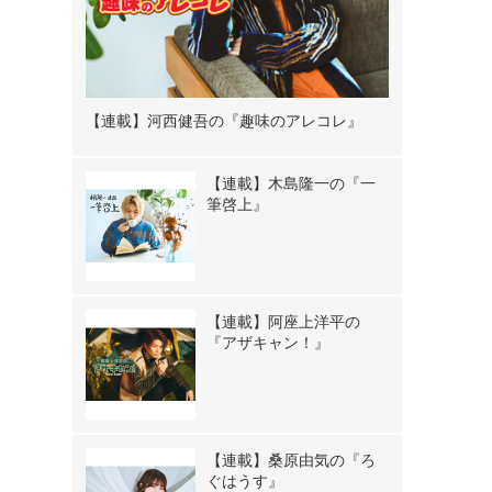
【連載】河西健吾の『趣味のアレコレ』
【連載】木島隆一の『一
筆啓上』
【連載】阿座上洋平の
『アザキャン！』
【連載】桑原由気の『ろ
ぐはうす』