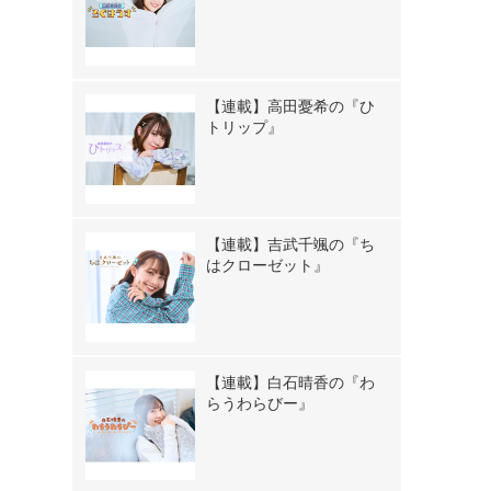
【連載】高田憂希の『ひ
トリップ』
【連載】吉武千颯の『ち
はクローゼット』
【連載】白石晴香の『わ
らうわらびー』