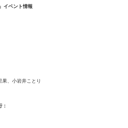
」イベント情報
里果、小岩井ことり
行：