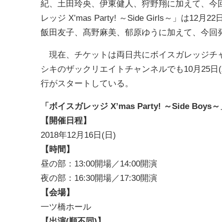
紀、土田玲央、伊東健人、狩野翔に加えて、今
レッジ X’mas Party! ～Side Girls
飯田友子、髙野麻美、郁原ゆうに加えて、今回
現在、チケットは両日共にボイスガレッジチャ
シキのザックリエイトチャンネルでも10月25日(木)より
行がスタートしている。
「ボイスガレッジ
X’mas Party!
～
Side Boys
～
【開催日程】
2018年12月16日(日)
【時間】
昼の部：13:00開場／14:00開演
夜の部：16:30開場／17:30開演
【会場】
一ツ橋ホール
【出演(順不同)】