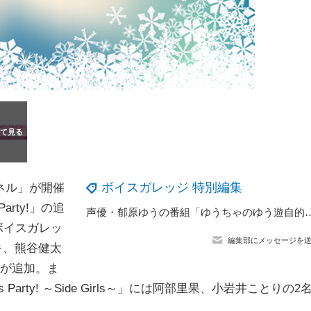
ボイスガレッジ 特別編集
ネル」が開催
rty!」の追
声優・郁原ゆうの番組「ゆうちゃのゆう遊自的」イベントに
ボイスガレッ
編集部にメッセージを
ヨシキ、熊谷健太
名が追加。ま
Party! ～Side Girls～」には阿部里果、小岩井ことりの2