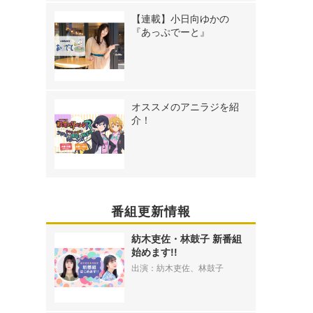
【連載】小日向ゆかの
『あっぷでーと』
オススメのアニラジを紹
介！
番組更新情報
紡木吏佐・林鼓子 新番組
始めます!!
》
出演：紡木吏佐、林鼓子