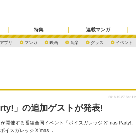
特集
連載マンガ
アプリ
マンガ
映画
音楽
グッズ
イベント
2018.10.27 Sat 11
arty!」の追加ゲストが発表!
する番組合同イベント「ボイスガレッジ X’mas Party!」
イスガレッジ X’mas …