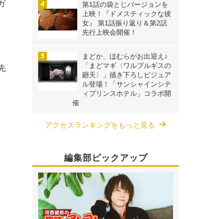
ガ
第1話の袋とじバージョンを
上映！『ドメスティックな彼
、
女』 第1話振り返り＆第2話
先行上映会開催！
ヨ
まどか、ほむらがお出迎え♪
「まどマギ〈ワルプルギスの
先
廻天〉」描き下ろしビジュア
ル登場！「サンシャインシテ
ィプリンスホテル」コラボ開
催
アクセスランキングをもっと見る
編集部ピックアップ