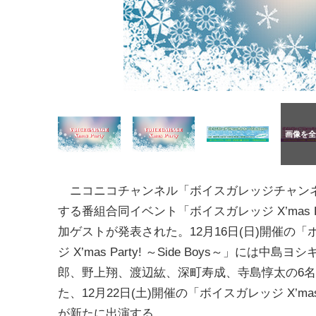
ニコニコチャンネル「ボイスガレッジチャン
する番組合同イベント「ボイスガレッジ X’mas Pa
加ゲストが発表された。12月16日(日)開催の「
ジ X’mas Party! ～Side Boys～」には中島
郎、野上翔、渡辺紘、深町寿成、寺島惇太の6
た、12月22日(土)開催の「ボイスガレッジ X’mas 
が新たに出演する。