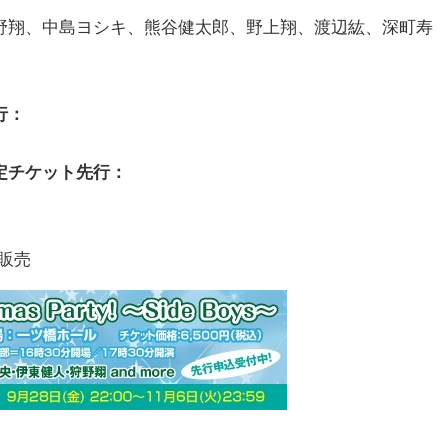
野翔、中島ヨシキ、熊谷健太郎、野上翔、渡辺紘、深町寿
行：
定チケット先行：
て販売