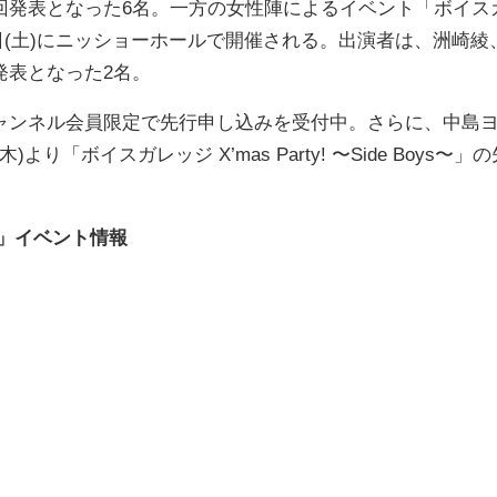
回発表となった6名。一方の女性陣によるイベント「ボイス
～」は12月22日(土)にニッショーホールで開催される。出演者は、洲崎綾
発表となった2名。
ンネル会員限定で先行申し込みを受付中。さらに、中島
「ボイスガレッジ X’mas Party! 〜Side Boys〜」の
」イベント情報