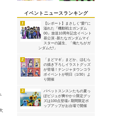
イベントニュースランキング
【レポート】まさしく“愛!”に
溢れた『機動戦士ガンダム
00』放送10周年記念イベント
昼公演 -新たなガンダムマイ
スターの誕生、「俺たちがガ
ンダムだ!」
「まどマギ」まどか、ほむら
の描き下ろしイラストグッズ
が登場！ナンジャタウンコラ
ボイベントが明日（1/30）よ
り開催
パペットスンスンたちの夏っ
チ
ぽビジュが爽やか☆限定グッ
ズは100点登場♪ 期間限定ポ
ッ
ップアップがお台場で開催
大