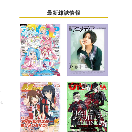
最新雑誌情報
伊藤美来、種田梨沙、角元明日香が出演
送る
名