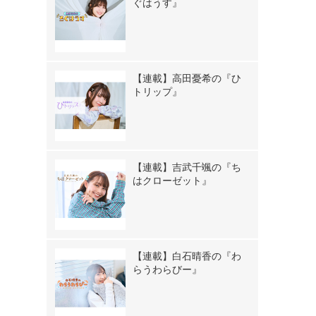
ぐはうす』
【連載】高田憂希の『ひ
トリップ』
【連載】吉武千颯の『ち
はクローゼット』
【連載】白石晴香の『わ
らうわらびー』