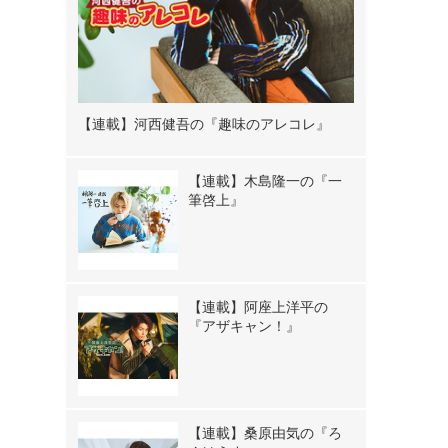
【連載】河西健吾の『趣味のアレコレ』
【連載】木島隆一の『一
筆啓上』
【連載】阿座上洋平の
『アザキャン！』
【連載】桑原由気の『ろ