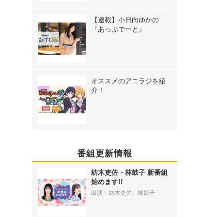
【連載】小日向ゆかの
『あっぷでーと』
オススメのアニラジを紹
介！
番組更新情報
紡木吏佐・林鼓子 新番組
始めます!!
出演：紡木吏佐、林鼓子