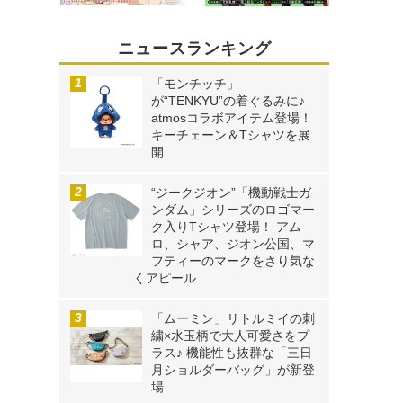
ニュースランキング
「モンチッチ」
が“TENKYU”の着ぐるみに♪
atmosコラボアイテム登場！
キーチェーン＆Tシャツを展
開
“ジークジオン”「機動戦士ガ
ンダム」シリーズのロゴマー
ク入りTシャツ登場！ アム
ロ、シャア、ジオン公国、マ
フティーのマークをさり気な
くアピール
「ムーミン」リトルミイの刺
繍×水玉柄で大人可愛さをプ
ラス♪ 機能性も抜群な「三日
月ショルダーバッグ」が新登
場