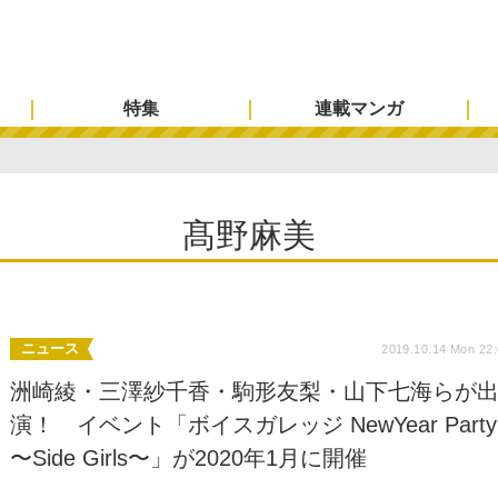
特集
連載マンガ
髙野麻美
ニュース
2019.10.14 Mon 22
洲崎綾・三澤紗千香・駒形友梨・山下七海らが
演！ イベント「ボイスガレッジ NewYear Party
〜Side Girls〜」が2020年1月に開催