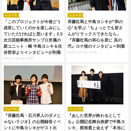
ニュース
ニュース
「このプロジェクトが今後どう
斉藤壮馬と中島ヨシキが”和の
成長していくのかを楽しみにし
心”を学ぶ「ちょっとでも皆さ
ていただければと思います」2.5
んがリラックスできたなら」
次元芸能事務所サンプロ所属の
『斉藤壮馬の和心を君に 其の
新ユニット・帷 中島ヨシキ＆住
弐』ロケ後のインタビュー到着
谷哲栄よりインタビューが到着
2019.8.15 Thu 18:00
2019.11.23 Sat 19:00
ニュース
ニュース
『斉藤壮馬・石川界人のダメじ
『あした世界が終わるとして
ゃないラジオ】の公開録音イベ
も』公開記念舞台挨拶で中島ヨ
ントに中島ヨシキがゲスト出
シキ、梶裕貴と会えず「本当に