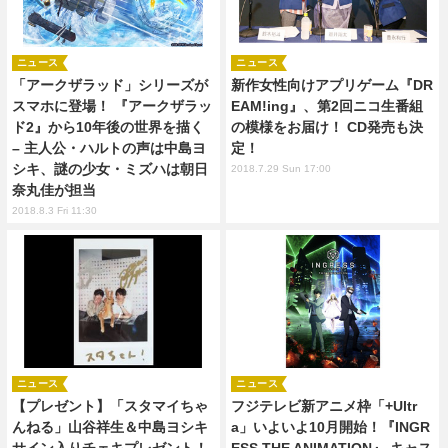
ニュース
ニュース
「アークザラッド」シリーズが
新作女性向けアプリゲーム『DR
スマホに登場！ 『アークザラッ
EAM!ing』、第2回ニコ生番組
ド2』から10年後の世界を描く
の模様をお届け！ CD発売も決
– 主人公・ハルトの声は中島ヨ
定！
シキ、謎の少女・ミズハは朝日
2018.7.29 Sun 17:00
奈丸佳が担当
2018.8.3 Fri 11:30
ニュース
ニュース
【プレゼント】「スタマイちゃ
フジテレビ新アニメ枠「+Ultr
んねる」山谷祥生＆中島ヨシキ
a」いよいよ10月開始！『INGR