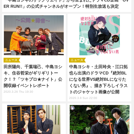
ER RUN!!」の公式チャンネルがオープン！特別生放送も決定
ニュース
ニュース
田所陽向、千葉瑞己、中島ヨシ
中島ヨシキ・土田玲央・江口拓
キ、住谷哲栄がギリギリトー
也ら出演のドラマCD『絶対BL
ク！？「ツキプロ★ナイト」公
になる世界VS絶対BLになりた
開収録イベントレポート
くない男』、描き下ろしイラス
トのジャケット画像が公開
2020.3.26 Thu 19:30
2020.3.8 Sun 22:00