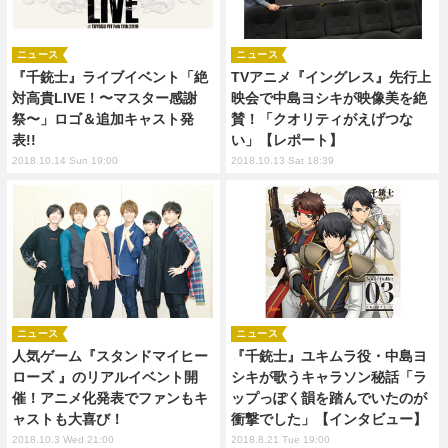
ニュース
ニュース
『千銃士』ライブイベント「絶
TVアニメ『イングレス』先行上
対高貴LIVE！〜マスター感謝
映会で中島ヨシキが映像美を絶
祭〜」ロゴ＆追加キャスト発
賛！「クオリティがえげつな
表!!
い」【レポート】
2018.10.14 Sun 19:00
2018.10.13 Sat 18:39
ニュース
ニュース
人気ゲーム『スタンドマイヒー
『千銃士』ユキムラ役・中島ヨ
ローズ 』のリアルイベント開
シキが歌うキャラソン秘話「ラ
催！アニメ化発表でファンもキ
ップっぽく韻を踏んでいたのが
ャストも大喜び！
衝撃でした」【インタビュー】
2018.10.3 Wed 21:00
2018.8.21 Tue 19:00