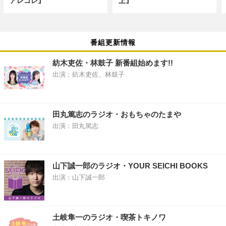
アレコレ』
上』
番組更新情報
紡木吏佐・林鼓子 新番組始めます!!
出演：紡木吏佐、林鼓子
田丸篤志のラジオ・おもちゃのたまや
出演：田丸篤志
山下誠一郎のラジオ・YOUR SEICHI BOOKS
出演：山下誠一郎
土岐隼一のラジオ・喫茶トキノワ