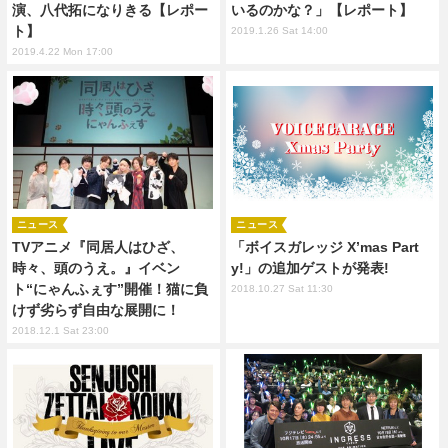
演、八代拓になりきる【レポー
いるのかな？」【レポート】
ト】
2019.1.26 Sat 14:00
2019.4.22 Mon 17:00
ニュース
ニュース
TVアニメ『同居人はひざ、
「ボイスガレッジ X’mas Part
時々、頭のうえ。』イベン
y!」の追加ゲストが発表!
ト“にゃんふぇす”開催！猫に負
2018.10.27 Sat 11:30
けず劣らず自由な展開に！
2018.12.1 Sat 23:00