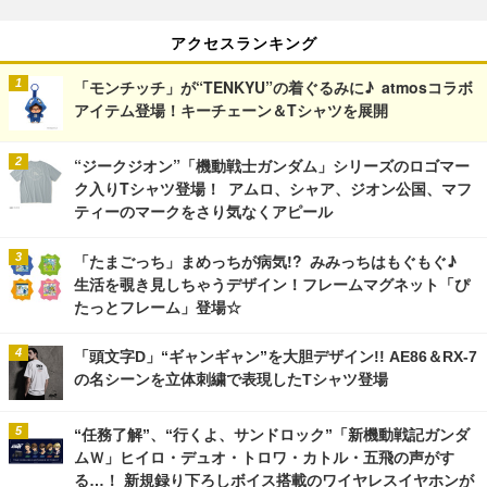
アクセスランキング
「モンチッチ」が“TENKYU”の着ぐるみに♪ atmosコラボ
アイテム登場！キーチェーン＆Tシャツを展開
“ジークジオン”「機動戦士ガンダム」シリーズのロゴマー
ク入りTシャツ登場！ アムロ、シャア、ジオン公国、マフ
ティーのマークをさり気なくアピール
「たまごっち」まめっちが病気!? みみっちはもぐもぐ♪
生活を覗き見しちゃうデザイン！フレームマグネット「ぴ
たっとフレーム」登場☆
「頭文字D」“ギャンギャン”を大胆デザイン!! AE86＆RX-7
の名シーンを立体刺繍で表現したTシャツ登場
“任務了解”、“行くよ、サンドロック”「新機動戦記ガンダ
ムＷ」ヒイロ・デュオ・トロワ・カトル・五飛の声がす
る…！ 新規録り下ろしボイス搭載のワイヤレスイヤホンが