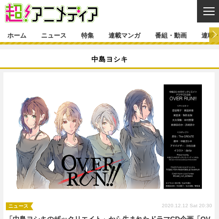
CL
ホーム
ニュース
特集
連載マンガ
番組・動画
連載
ニュース
中島ヨシキ
ニュース一覧
アニメ
特集
ゲーム・アプリ
マンガ
特集一覧
カバー
連載マンガ
映画
音楽
インタビュー
レポート
連載マンガ一覧
連載一覧
番組・動画
グッズ
イベント
ラキりす
番組・動画一覧
ラジオ
連載・ブログ
声優
コスプレ
動画
連載・ブログ一覧
コラム
舞台
新帝スタ
編集部ブログ・お知らせ
2020.12.12 Sat 20:30
ニュース
「中島ヨシキのザックリエイト」から生まれたドラマCD企画「OV