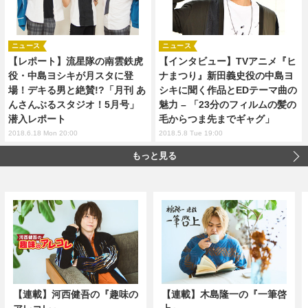
ニュース
ニュース
【レポート】流星隊の南雲鉄虎
【インタビュー】TVアニメ『ヒ
役・中島ヨシキが月スタに登
ナまつり』新田義史役の中島ヨ
場！デキる男と絶賛!?「月刊 あ
シキに聞く作品とEDテーマ曲の
んさんぶるスタジオ！5月号」
魅力 – 「23分のフィルムの髪の
潜入レポート
毛からつま先までギャグ」
2018.6.18 Mon 20:00
2018.5.8 Tue 19:00
もっと見る
【連載】河西健吾の『趣味の
【連載】木島隆一の『一筆啓