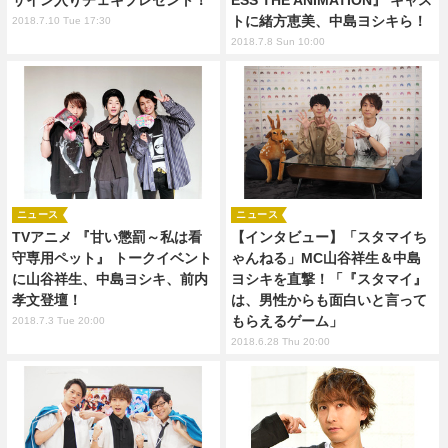
サイン入りチェキプレゼント！
ESS THE ANIMATION』 キャス
トに緒方恵美、中島ヨシキら！
2018.7.10 Tue 17:30
2018.7.8 Sun 10:00
ニュース
ニュース
TVアニメ 『甘い懲罰～私は看
【インタビュー】「スタマイち
守専用ペット』 トークイベント
ゃんねる」MC山谷祥生＆中島
に山谷祥生、中島ヨシキ、前内
ヨシキを直撃！「『スタマイ』
孝文登壇！
は、男性からも面白いと言って
もらえるゲーム」
2018.7.3 Tue 20:00
2018.6.28 Thu 20:00