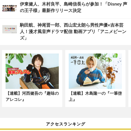
伊東健人、木村良平、島崎信長らが参加！「Disney 声
の王子様」最新作リリース決定
駒田航、神尾晋一郎、西山宏太朗ら男性声優×吉本芸
人！漫才風音声ドラマ配信 動画アプリ「アニメビーン
ズ」
【連載】河西健吾の『趣味の
【連載】木島隆一の『一筆啓
アレコレ』
上』
アクセスランキング