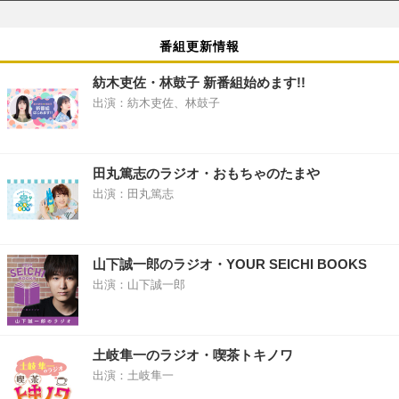
番組更新情報
紡木吏佐・林鼓子 新番組始めます!!
出演：紡木吏佐、林鼓子
田丸篤志のラジオ・おもちゃのたまや
出演：田丸篤志
山下誠一郎のラジオ・YOUR SEICHI BOOKS
出演：山下誠一郎
土岐隼一のラジオ・喫茶トキノワ
出演：土岐隼一