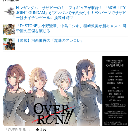
Hi-vガンダム、サザビーのミニフィギュアが収録！ 「MOBILITY
JOINT GUNDAM」がプレバンで予約受付中！EXパーツでサザビ
ーはナイチンゲールに換装可能!?
「Dr.STONE」小野賢章、中島ヨシキ、種崎敦美が新キャスト 司
帝国の三傑を演じる
【連載】河西健吾の『趣味のアレコレ』
「OVER RUN!!」
全 1 枚