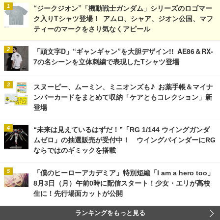
“ジークジオン”「機動戦士ガンダム」シリーズのロゴマー
ク入りTシャツ登場！ アムロ、シャア、ジオン公国、マフ
ティーのマークをさり気なくアピール
「頭文字D」“ギャンギャン”を大胆デザイン!! AE86＆RX-
7の名シーンを立体刺繍で表現したTシャツ登場
スヌーピー、ムーミン、ミニオンズも♪ お薬手帳＆マイナ
ンバーカードをまとめて収納「ケアともコレクション」新
登場
“未来は見えているはずだ！”「RG 1/144 ウイングガンダ
ムゼロ」の抽選販売が受付中！ ウイングバインダーにRG
ならではのギミックを搭載
「僕のヒーローアカデミア」特別短編「I am a hero too」
8月3日（月）午前0時に配信スタート！少女・エリが高校
生に！先行場面カットが公開
ランキングをもっと見る