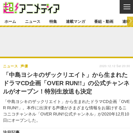
CL
ホーム
ニュース
特集
連載マンガ
番組・動画
連載
ニュース
ニュース一覧
アニメ
特集
ゲーム・アプリ
マンガ
特集一覧
カバー
連載マンガ
2020.12.12 Sat 20:30
ニュース
声優
映画
音楽
インタビュー
レポート
連載マンガ一覧
連載一覧
番組・動画
「中島ヨシキのザックリエイト」から生まれた
グッズ
イベント
ドラマCD企画「OVER RUN!!」の公式チャンネ
ラキりす
番組・動画一覧
ラジオ
連載・ブログ
ルがオープン！特別生放送も決定
声優
コスプレ
動画
連載・ブログ一覧
コラム
「中島ヨシキのザックリエイト」から生まれたドラマCD企画「OVE
舞台
新帝スタ
R RUN!!」。本作に出演する声優がさまざまな情報をお届けするニ
編集部ブログ・お知らせ
コニコチャンネル「OVER RUN!!公式チャンネル」が2020年12月10
日にオープンした。
注目記事