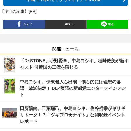
【注目の記事】[PR]
シェア
ポスト
送る
関連ニュース
「Dr.STONE」小野賢章、中島ヨシキ、種崎敦美が新キ
ャスト 司帝国の三傑を演じる
中島ヨシキ、伊東健人ら出演「僕ら的には理想の落
語」放送決定！ BL×落語の新感覚エンターテインメン
ト
田所陽向、千葉瑞己、中島ヨシキ、住谷哲栄がギリギ
リトーク！？「ツキプロ★ナイト」公開収録イベント
レポート