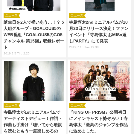
ニュース
ニュース
誕生日を2人で祝いあう…！？ 5
寺島惇太2ndミニアルバムが10
人組グループ・GOALOUS5の
月23日にリリース決定！ファン
WEB番組『GOALOUS5のGO5
イベント「寺島惇太 おMISo返
チャンネル 第15回』収録レポー
しPARTY」にて発表
ト
2019.7.16 Tue 19:30
2019.9.5 Thu 2:25
ニュース
ニュース
寺島惇太が1stミニアルバムで
『KING OF PRISM』公開初日
アーティストデビュー！作詞・
にメインキャスト勢ぞろい！寺
作曲も手掛け「聴いてから歌詞
島惇太「最高のジャンプを作品
を読むともう一度楽しめるの
に込めました」