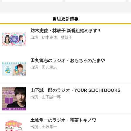
番組更新情報
紡木吏佐・林鼓子 新番組始めます!!
出演：紡木吏佐、林鼓子
田丸篤志のラジオ・おもちゃのたまや
出演：田丸篤志
山下誠一郎のラジオ・YOUR SEICHI BOOKS
出演：山下誠一郎
土岐隼一のラジオ・喫茶トキノワ
出演：土岐隼一