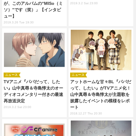
が、このアルバムの“MISo（ミ
2019.3.2 Sat 23:00
ソ）”です（笑）」【インタビ
ュー】
2019.3.26 Tue 19:30
ニュース
ニュース
TVアニメ『パパだって、した
アットホームな甘々BL『パパだ
い』山中真尋＆寺島惇太のオー
って、したい』がTVアニメ化！
ディオコメンタリー付きの最速
山中真尋＆寺島惇太が主題歌を
再放送決定
披露したイベントの模様をレポ
ート
2019.3.2 Sat 23:00
2018.12.27 Thu 20:30