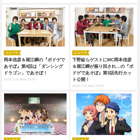
ニュース
ニュース
岡本信彦＆堀江瞬の『ボドゲで
下野紘らゲストにMC岡本信彦
あそぼ』第4話は「ダンシング
＆堀江瞬が振り回され…の『ボ
ドラゴン」であそぼ！
ドゲであそぼ』第3話先行カッ
ト公開！
2018.7.18 Wed 23:00
2018.7.11 Wed 23:00
ニュース
ニュース