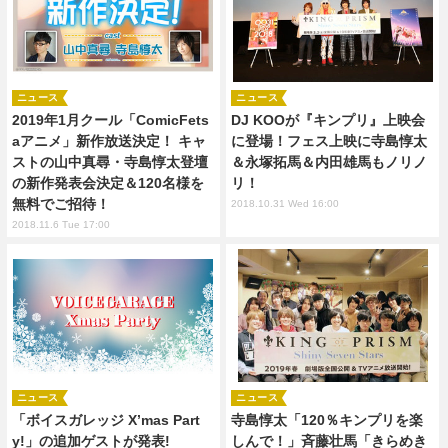
ニュース
ニュース
2019年1月クール「ComicFets
DJ KOOが『キンプリ』上映会
aアニメ」新作放送決定！ キャ
に登場！フェス上映に寺島惇太
ストの山中真尋・寺島惇太登壇
＆永塚拓馬＆内田雄馬もノリノ
の新作発表会決定＆120名様を
リ！
無料でご招待！
2018.10.31 Wed 16:00
2018.11.6 Tue 17:00
ニュース
ニュース
「ボイスガレッジ X’mas Part
寺島惇太「120％キンプリを楽
y!」の追加ゲストが発表!
しんで！」斉藤壮馬「きらめき