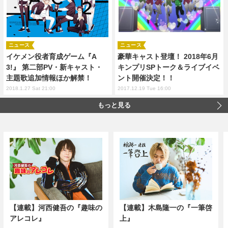
ニュース
ニュース
イケメン役者育成ゲーム『A
豪華キャスト登壇！ 2018年6月
3!』 第二部PV・新キャスト・
キンプリSPトーク＆ライブイベ
主題歌追加情報ほか解禁！
ント開催決定！！
2018.1.27 Sat 21:00
2017.12.19 Tue 16:00
もっと見る
【連載】河西健吾の『趣味の
【連載】木島隆一の『一筆啓
アレコレ』
上』