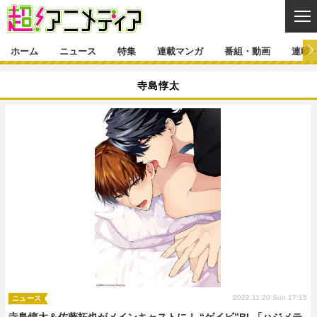
CL
ホーム
ニュース
特集
連載マンガ
番組・動画
連載
ニュース
寺島惇太
ニュース一覧
アニメ
特集
ゲーム・アプリ
マンガ
特集一覧
カバー
連載マンガ
映画
音楽
インタビュー
レポート
連載マンガ一覧
連載一覧
番組・動画
グッズ
イベント
ラキりす
番組・動画一覧
ラジオ
連載・ブログ
声優
コスプレ
動画
連載・ブログ一覧
コラム
舞台
新帝スタ
編集部ブログ・お知らせ
2022.11.20 Sun 17:15
ニュース
寺島惇太＆佐藤拓也がメインキャストに！ “ゲイビ”BL「ハジメテ