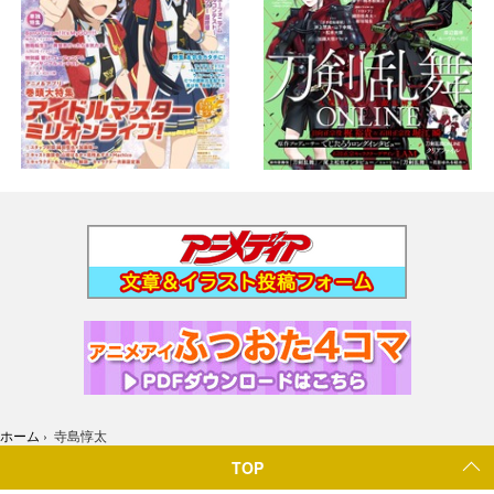
ホーム
›
寺島惇太
TOP