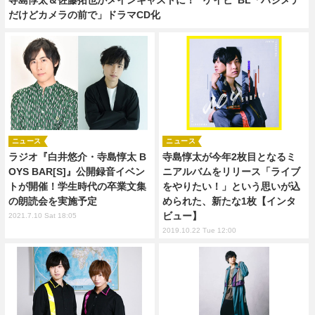
だけどカメラの前で」ドラマCD化
ニュース
ニュース
ラジオ『白井悠介・寺島惇太 B
寺島惇太が今年2枚目となるミ
OYS BAR[S]』公開録音イベン
ニアルバムをリリース「ライブ
トが開催！学生時代の卒業文集
をやりたい！」という思いが込
の朗読会を実施予定
められた、新たな1枚【インタ
ビュー】
2021.7.10 Sat 18:05
2019.10.22 Tue 12:00