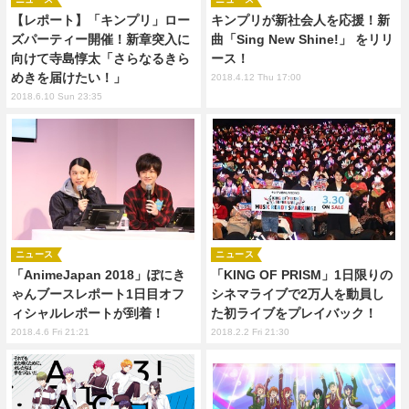
【レポート】「キンプリ」ロー
キンプリが新社会人を応援！新
ズパーティー開催！新章突入に
曲「Sing New Shine!」 をリリ
向けて寺島惇太「さらなるきら
ース！
めきを届けたい！」
2018.4.12 Thu 17:00
2018.6.10 Sun 23:35
ニュース
ニュース
「AnimeJapan 2018」ぽにき
「KING OF PRISM」1日限りの
ゃんブースレポート1日目オフ
シネマライブで2万人を動員し
ィシャルレポートが到着！
た初ライブをプレイバック！
2018.4.6 Fri 21:21
2018.2.2 Fri 21:30