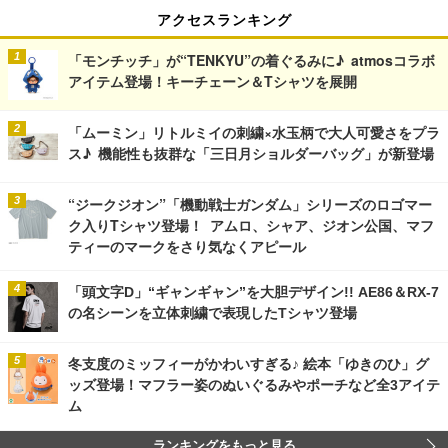
アクセスランキング
「モンチッチ」が“TENKYU”の着ぐるみに♪ atmosコラボ
アイテム登場！キーチェーン＆Tシャツを展開
「ムーミン」リトルミイの刺繍×水玉柄で大人可愛さをプラ
ス♪ 機能性も抜群な「三日月ショルダーバッグ」が新登場
“ジークジオン”「機動戦士ガンダム」シリーズのロゴマー
ク入りTシャツ登場！ アムロ、シャア、ジオン公国、マフ
ティーのマークをさり気なくアピール
「頭文字D」“ギャンギャン”を大胆デザイン!! AE86＆RX-7
の名シーンを立体刺繍で表現したTシャツ登場
冬支度のミッフィーがかわいすぎる♪ 絵本「ゆきのひ」グ
ッズ登場！マフラー姿のぬいぐるみやポーチなど全3アイテ
ム
ランキングをもっと見る