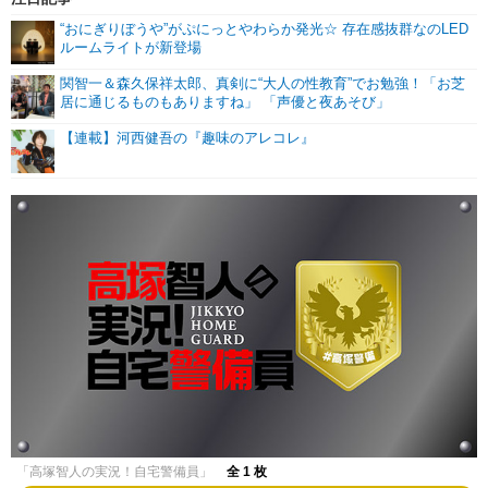
“おにぎりぼうや”がぷにっとやわらか発光☆ 存在感抜群なのLED
ルームライトが新登場
関智一＆森久保祥太郎、真剣に“大人の性教育”でお勉強！「お芝
居に通じるものもありますね」 「声優と夜あそび」
【連載】河西健吾の『趣味のアレコレ』
「高塚智人の実況！自宅警備員」
全 1 枚