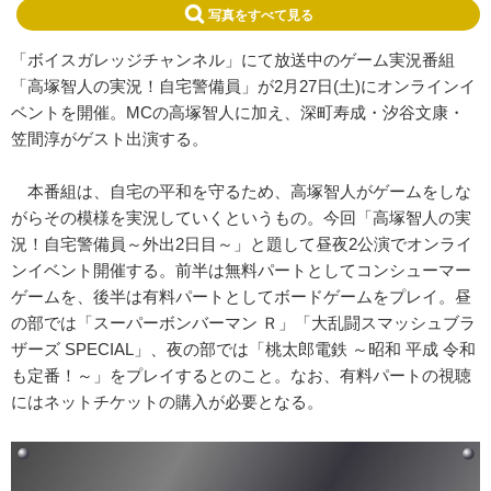
写真をすべて見る
「ボイスガレッジチャンネル」にて放送中のゲーム実況番組
「高塚智人の実況！自宅警備員」が2月27日(土)にオンラインイ
ベントを開催。MCの高塚智人に加え、深町寿成・汐谷文康・
笠間淳がゲスト出演する。
本番組は、自宅の平和を守るため、高塚智人がゲームをしな
がらその模様を実況していくというもの。今回「高塚智人の実
況！自宅警備員～外出2日目～」と題して昼夜2公演でオンライ
ンイベント開催する。前半は無料パートとしてコンシューマー
ゲームを、後半は有料パートとしてボードゲームをプレイ。昼
の部では「スーパーボンバーマン Ｒ」「大乱闘スマッシュブラ
ザーズ SPECIAL」、夜の部では「桃太郎電鉄 ～昭和 平成 令和
も定番！～」をプレイするとのこと。なお、有料パートの視聴
にはネットチケットの購入が必要となる。