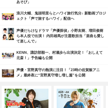
あそび」
浪川大輔、鬼頭明里らとハワイ旅行気分♪ 新動画プロジ
ェクト「声で旅するハワイ」配信へ
声優だらけなドラマ「声優探偵」小野友樹、増田俊樹
ら本人役で出演！ 内田雄馬が主題歌担当「楽曲も愛し
て楽しんで」
KENN、諏訪部順一、村瀬歩ら出演決定！「おしえて
北斎！」予告編も公開
声優・宮野真守の熱演に注目！「23時の佐賀飯アニ
メ」最終夜に“宮野真守増し増し篇”を公開