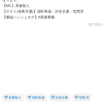
【MC】高塚智人
【ゲスト(昼夜共通)】深町寿成・汐谷文康・笠間淳
【番組ハッシュタグ】#高塚警備
《M.TOKU》
高塚智人
深町寿成
汐谷文康
笠間 淳