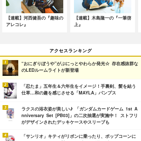
【連載】河西健吾の『趣味の
【連載】木島隆一の『一筆啓
アレコレ』
上』
アクセスランキング
“おにぎりぼうや”がぷにっとやわらか発光☆ 存在感抜群な
のLEDルームライトが新登場
「忍たま」五年生＆六年生をイメージ！手裏剣、髪を結う
仕草…和の趣を感じさせる「MAYLA」パンプス
ラクスの浴衣姿が美しい♪ 「ガンダムカードゲーム 1st A
nniversary Set [PB03]」の二次抽選が実施中！ ストフリ
がデザインされたデッキケースやスリーブも
「サンリオ」キティがリボンに乗ったり、ポップコーンに