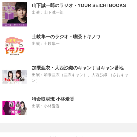
山下誠一郎のラジオ・YOUR SEICHI BOOKS
出演：山下誠一郎
土岐隼一のラジオ・喫茶トキノワ
出演：土岐隼一
加隈亜衣・大西沙織のキャン丁目キャン番地
出演：加隈亜衣（亜衣キャン）、大西沙織 （さおキャ
ン）
特命取材班 小林愛香
出演：小林愛香