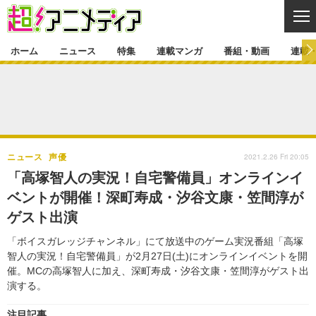
CL
ホーム
ニュース
特集
連載マンガ
番組・動画
連載
ニュース
ニュース一覧
アニメ
特集
ゲーム・アプリ
マンガ
特集一覧
カバー
連載マンガ
2021.2.26 Fri 20:05
ニュース
声優
映画
音楽
インタビュー
レポート
連載マンガ一覧
連載一覧
番組・動画
「高塚智人の実況！自宅警備員」オンラインイ
グッズ
イベント
ベントが開催！深町寿成・汐谷文康・笠間淳が
ラキりす
番組・動画一覧
ラジオ
連載・ブログ
ゲスト出演
声優
コスプレ
動画
連載・ブログ一覧
コラム
「ボイスガレッジチャンネル」にて放送中のゲーム実況番組「高塚
舞台
新帝スタ
智人の実況！自宅警備員」が2月27日(土)にオンラインイベントを開
編集部ブログ・お知らせ
催。MCの高塚智人に加え、深町寿成・汐谷文康・笠間淳がゲスト出
演する。
注目記事