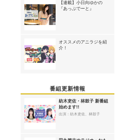
【連載】小日向ゆかの
『あっぷでーと』
オススメのアニラジを紹
介！
番組更新情報
紡木吏佐・林鼓子 新番組
始めます!!
出演：紡木吏佐、林鼓子