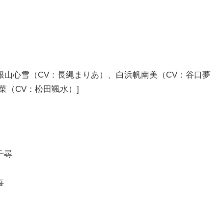
）、銀山心雪（CV：長縄まりあ）、白浜帆南美（CV：谷口夢
菜（CV：松田颯水）]
千尋
喜