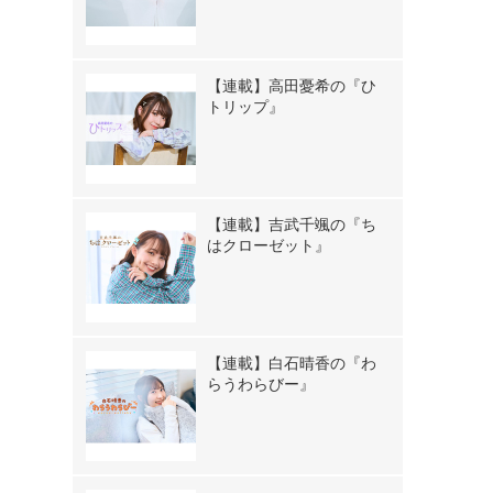
【連載】高田憂希の『ひ
トリップ』
【連載】吉武千颯の『ち
はクローゼット』
【連載】白石晴香の『わ
らうわらびー』