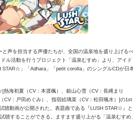
と声を担当する声優たちが、全国の温泉地を盛り上げる
イドル活動を行うプロジェクト「温泉むすめ」より、アイド
STAR☆」「Adhara」「petit corolla」のシングルCDが日
R☆[熱海初夏（CV：本渡楓）、銀山心雪（CV：長縄まり
CV：戸田めぐみ）、指宿絵璃菜（CV：松田颯水）]の1st
と試聴動画が公開された。表題曲である『LUSH STAR☆』と
を試聴することができる。ますます盛り上がる「温泉むすめ