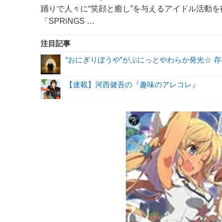
踊りで人々に“笑顔と癒し”を与えるアイドル活動
「SPRiNGS …
注目記事
“おにぎりぼうや”がぷにっとやわらか発光☆ 
【連載】河西健吾の『趣味のアレコレ』