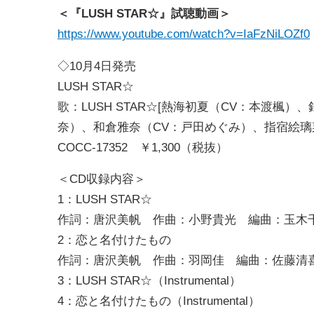
＜『LUSH STAR☆』試聴動画＞
https://www.youtube.com/watch?v=IaFzNiLOZf0
◇10月4日発売
LUSH STAR☆
歌：LUSH STAR☆[熱海初夏（CV：本渡楓
奈）、和倉雅奈（CV：戸田めぐみ）、指宿絵璃
COCC-17352 ￥1,300（税抜）
＜CD収録内容＞
1：LUSH STAR☆
作詞：唐沢美帆 作曲：小野貴光 編曲：玉木
2：恋と名付けたもの
作詞：唐沢美帆 作曲：羽岡佳 編曲：佐藤清
3：LUSH STAR☆（Instrumental）
4：恋と名付けたもの（Instrumental）