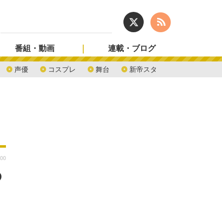
番組・動画
連載・ブログ
声優
コスプレ
舞台
新帝スタ
:00
の
！
と