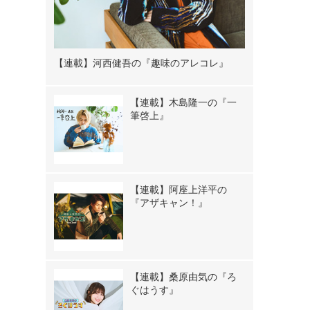
【連載】河西健吾の『趣味のアレコレ』
【連載】木島隆一の『一
筆啓上』
【連載】阿座上洋平の
『アザキャン！』
【連載】桑原由気の『ろ
ぐはうす』