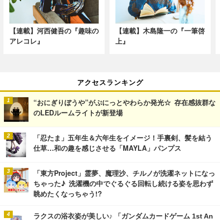
【連載】河西健吾の『趣味の
【連載】木島隆一の『一筆啓
アレコレ』
上』
アクセスランキング
“おにぎりぼうや”がぷにっとやわらか発光☆ 存在感抜群な
のLEDルームライトが新登場
「忍たま」五年生＆六年生をイメージ！手裏剣、髪を結う
仕草…和の趣を感じさせる「MAYLA」パンプス
「東方Project」霊夢、魔理沙、チルノが洗濯ネットになっ
ちゃった♪ 洗濯機の中でぐるぐる回転し続ける姿を思わず
眺めたくなっちゃう!?
ラクスの浴衣姿が美しい♪ 「ガンダムカードゲーム 1st An