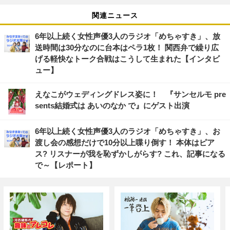
関連ニュース
6年以上続く女性声優3人のラジオ「めちゃすき」、放
送時間は30分なのに台本はペラ1枚！ 関西弁で繰り広
げる軽快なトーク合戦はこうして生まれた【インタビ
ュー】
えなこがウェディングドレス姿に！ 『サンセルモ pre
sents結婚式は あいのなか で』にゲスト出演
6年以上続く女性声優3人のラジオ「めちゃすき」、お
渡し会の感想だけで10分以上喋り倒す！ 本体はピア
ス? リスナーが我を恥ずかしがらす? これ、記事になる
で～【レポート】