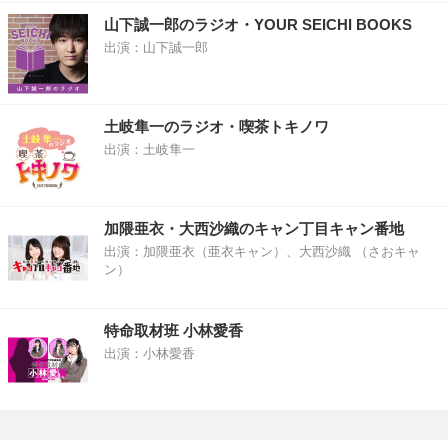
山下誠一郎のラジオ・YOUR SEICHI BOOKS
出演：山下誠一郎
土岐隼一のラジオ・喫茶トキノワ
出演：土岐隼一
加隈亜衣・大西沙織のキャン丁目キャン番地
出演：加隈亜衣（亜衣キャン）、大西沙織 （さおキャ
ン）
特命取材班 小林愛香
出演：小林愛香