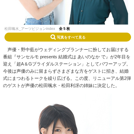
松田颯水_アーツビジョンindex
全 5 枚
写真をすべて見る
声優・野中藍がウェディングプランナーに扮してお届けする
番組『サンセルモ presents 結婚式は あいのなか で』が2年目を
迎え「超A＆Gブライダルステーション」としてパワーアップ。
今後は声優のみに留まらずさまざまな方をゲストに招き、結婚
式にまつわるトークを繰り広げる。この度、リニューアル第2弾
のゲストが声優の松田颯水・松田利冴の姉妹に決定した。