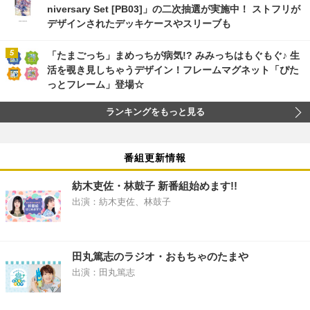
niversary Set [PB03]」の二次抽選が実施中！ ストフリが
デザインされたデッキケースやスリーブも
「たまごっち」まめっちが病気!? みみっちはもぐもぐ♪ 生
活を覗き見しちゃうデザイン！フレームマグネット「ぴた
っとフレーム」登場☆
ランキングをもっと見る
番組更新情報
紡木吏佐・林鼓子 新番組始めます!!
出演：紡木吏佐、林鼓子
田丸篤志のラジオ・おもちゃのたまや
出演：田丸篤志