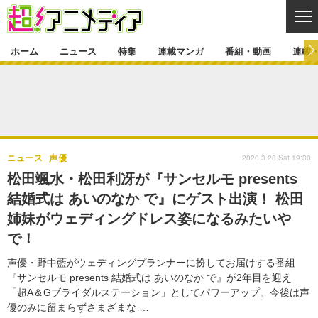
CL
ホーム
ニュース
特集
連載マンガ
番組・動画
連載
ニュース
ニュース一覧
アニメ
特集
ゲーム・アプリ
マンガ
特集一覧
カバー
連載マンガ
2020.3.28 Sat 19:30
ニュース
声優
映画
音楽
インタビュー
レポート
連載マンガ一覧
連載一覧
番組・動画
松田颯水・松田利冴が『サンセルモ presents
グッズ
イベント
結婚式は あいのなか で』にゲスト出演！ 松田
ラキりす
番組・動画一覧
ラジオ
連載・ブログ
姉妹がウェディングドレス姿になるみたいや
声優
コスプレ
動画
連載・ブログ一覧
コラム
で！
舞台
新帝スタ
編集部ブログ・お知らせ
声優・野中藍がウェディングプランナーに扮してお届けする番組
『サンセルモ presents 結婚式は あいのなか で』が2年目を迎え
「超A＆Gブライダルステーション」としてパワーアップ。今後は声
優のみに留まらずさまざまな …