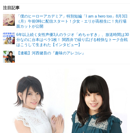
注目記事
「僕のヒーローアカデミア」特別短編「I am a hero too」8月3日
（月）午前0時に配信スタート！少女・エリが高校生に！先行場
面カットが公開
6年以上続く女性声優3人のラジオ「めちゃすき」、放送時間は30
分なのに台本はペラ1枚！ 関西弁で繰り広げる軽快なトーク合戦
はこうして生まれた【インタビュー】
【連載】河西健吾の『趣味のアレコレ』