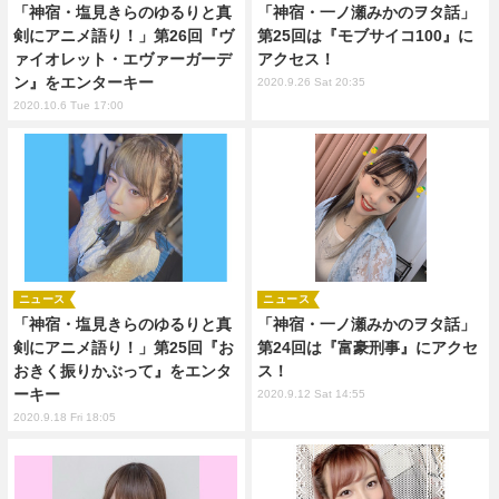
「神宿・塩見きらのゆるりと真
「神宿・一ノ瀬みかのヲタ話」
剣にアニメ語り！」第26回『ヴ
第25回は『モブサイコ100』に
ァイオレット・エヴァーガーデ
アクセス！
ン』をエンターキー
2020.9.26 Sat 20:35
2020.10.6 Tue 17:00
ニュース
ニュース
「神宿・塩見きらのゆるりと真
「神宿・一ノ瀬みかのヲタ話」
剣にアニメ語り！」第25回『お
第24回は『富豪刑事』にアクセ
おきく振りかぶって』をエンタ
ス！
ーキー
2020.9.12 Sat 14:55
2020.9.18 Fri 18:05