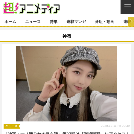
CL
ホーム
ニュース
特集
連載マンガ
番組・動画
連載
ニュース
神宿
ニュース一覧
アニメ
特集
ゲーム・アプリ
マンガ
特集一覧
カバー
連載マンガ
映画
音楽
インタビュー
レポート
連載マンガ一覧
連載一覧
番組・動画
グッズ
イベント
ラキりす
番組・動画一覧
ラジオ
連載・ブログ
声優
コスプレ
動画
連載・ブログ一覧
コラム
舞台
新帝スタ
編集部ブログ・お知らせ
2020.12.11 Fri 20:39
ニュース
「神宿・一ノ瀬みかのヲタ話」第27回は『呪術廻戦』にアクセス！