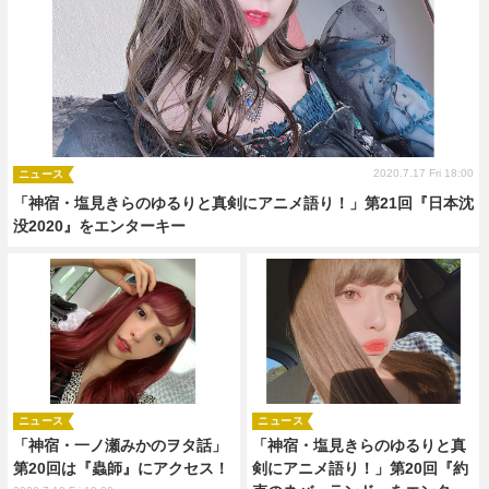
2020.7.17 Fri 18:00
ニュース
「神宿・塩見きらのゆるりと真剣にアニメ語り！」第21回『日本沈
没2020』をエンターキー
ニュース
ニュース
「神宿・一ノ瀬みかのヲタ話」
「神宿・塩見きらのゆるりと真
第20回は『蟲師』にアクセス！
剣にアニメ語り！」第20回『約