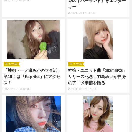
束のネバーランド』をエンター
2020.7.10 Fri 19:00
キー
2020.6.26 Fri 18:00
ニュース
ニュース
「神宿・一ノ瀬みかのヲタ話」
神宿・ユニット曲「SISTERS」
第19回は『Paprika』にアクセ
リリース記念！羽島めいが自身
ス！
のアニメ事情を語る
2020.6.19 Fri 18:00
2020.6.18 Thu 21:00