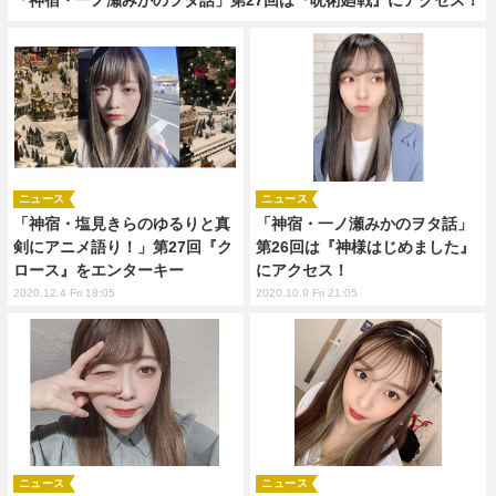
ニュース
ニュース
「神宿・塩見きらのゆるりと真
「神宿・一ノ瀬みかのヲタ話」
剣にアニメ語り！」第27回『ク
第26回は『神様はじめました』
ロース』をエンターキー
にアクセス！
2020.12.4 Fri 18:05
2020.10.9 Fri 21:05
ニュース
ニュース