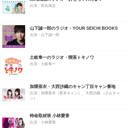
出演：田丸篤志
山下誠一郎のラジオ・YOUR SEICHI BOOKS
出演：山下誠一郎
土岐隼一のラジオ・喫茶トキノワ
出演：土岐隼一
加隈亜衣・大西沙織のキャン丁目キャン番地
出演：加隈亜衣（亜衣キャン）、大西沙織 （さおキャ
ン）
特命取材班 小林愛香
出演：小林愛香