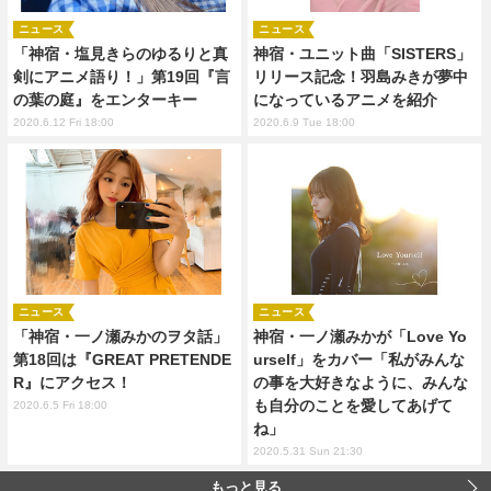
ニュース
ニュース
「神宿・塩見きらのゆるりと真
神宿・ユニット曲「SISTERS」
剣にアニメ語り！」第19回『言
リリース記念！羽島みきが夢中
の葉の庭』をエンターキー
になっているアニメを紹介
2020.6.12 Fri 18:00
2020.6.9 Tue 18:00
ニュース
ニュース
「神宿・一ノ瀬みかのヲタ話」
神宿・一ノ瀬みかが「Love Yo
第18回は『GREAT PRETENDE
urself」をカバー「私がみんな
R』にアクセス！
の事を大好きなように、みんな
も自分のことを愛してあげて
2020.6.5 Fri 18:00
ね」
2020.5.31 Sun 21:30
もっと見る