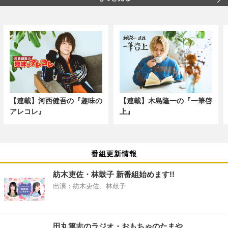
【連載】河西健吾の『趣味の
【連載】木島隆一の『一筆啓
アレコレ』
上』
番組更新情報
紡木吏佐・林鼓子 新番組始めます!!
出演：紡木吏佐、林鼓子
田丸篤志のラジオ・おもちゃのたまや