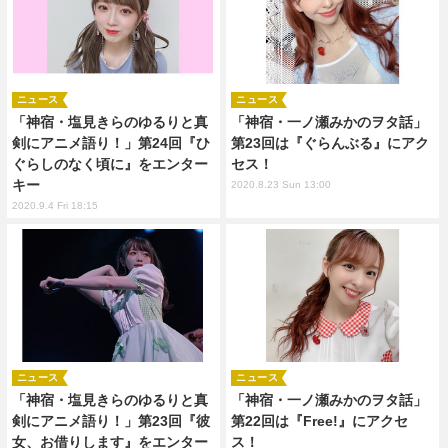
ニュース
ニュース
「神宿・塩見きらのゆるりと真
「神宿・一ノ瀬みかのヲタ話」
剣にアニメ語り！」第24回『ひ
第23回は『ぐらんぶる』にアク
ぐらしのなく頃に』をエンター
セス！
キー
2020.8.23 Sun 13:00
2020.9.4 Fri 18:15
ニュース
ニュース
「神宿・塩見きらのゆるりと真
「神宿・一ノ瀬みかのヲタ話」
剣にアニメ語り！」第23回『彼
第22回は『Free!』にアクセ
女、お借りします』をエンター
ス！