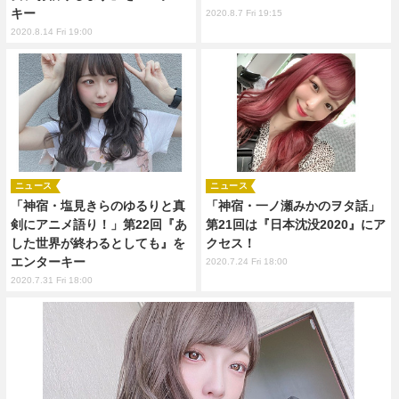
キー
2020.8.7 Fri 19:15
2020.8.14 Fri 19:00
ニュース
ニュース
「神宿・塩見きらのゆるりと真
「神宿・一ノ瀬みかのヲタ話」
剣にアニメ語り！」第22回『あ
第21回は『日本沈没2020』にア
した世界が終わるとしても』を
クセス！
エンターキー
2020.7.24 Fri 18:00
2020.7.31 Fri 18:00