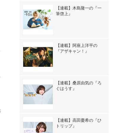
【連載】木島隆一の『一
筆啓上』
【連載】阿座上洋平の
ン
『アザキャン！』
ー
【連載】桑原由気の『ろ
ぐはうす』
が
【連載】高田憂希の『ひ
トリップ』