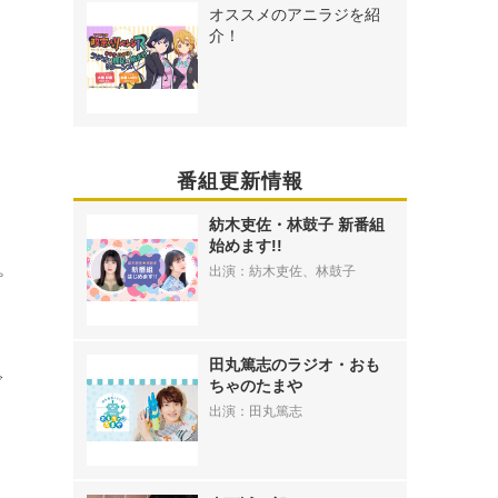
オススメのアニラジを紹
介！
番組更新情報
紡木吏佐・林鼓子 新番組
始めます!!
出演：紡木吏佐、林鼓子
プ
田丸篤志のラジオ・おも
で
ちゃのたまや
出演：田丸篤志