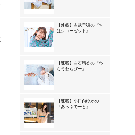
の
【連載】吉武千颯の『ち
はクローゼット』
く
【連載】白石晴香の『わ
らうわらびー』
【連載】小日向ゆかの
『あっぷでーと』