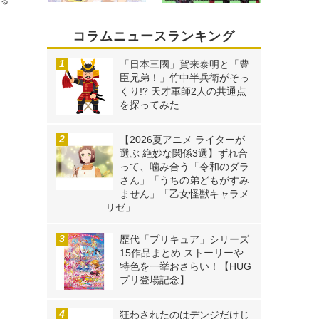
送る
コラムニュースランキング
「日本三國」賀来泰明と「豊
臣兄弟！」竹中半兵衛がそっ
くり!? 天才軍師2人の共通点
を探ってみた
【2026夏アニメ ライターが
選ぶ 絶妙な関係3選】ずれ合
って、噛み合う「令和のダラ
さん」「うちの弟どもがすみ
ません」「乙女怪獣キャラメ
リゼ」
歴代「プリキュア」シリーズ
15作品まとめ ストーリーや
特色を一挙おさらい！【HUG
プリ登場記念】
狂わされたのはデンジだけじ