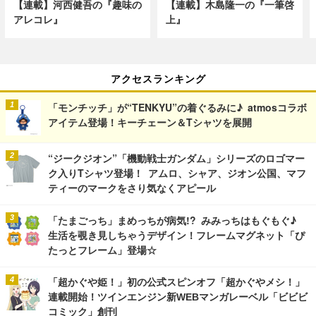
【連載】河西健吾の『趣味の
【連載】木島隆一の『一筆啓
アレコレ』
上』
アクセスランキング
「モンチッチ」が“TENKYU”の着ぐるみに♪ atmosコラボ
アイテム登場！キーチェーン＆Tシャツを展開
“ジークジオン”「機動戦士ガンダム」シリーズのロゴマー
ク入りTシャツ登場！ アムロ、シャア、ジオン公国、マフ
ティーのマークをさり気なくアピール
「たまごっち」まめっちが病気!? みみっちはもぐもぐ♪
生活を覗き見しちゃうデザイン！フレームマグネット「ぴ
たっとフレーム」登場☆
「超かぐや姫！」初の公式スピンオフ「超かぐやメシ！」
連載開始！ツインエンジン新WEBマンガレーベル「ビビビ
コミック」創刊