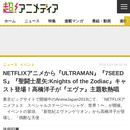
CL
ホーム
ニュース
特集
連載マンガ
番組・動画
連載
ニュース
ニュース一覧
アニメ
特集
ゲーム・アプリ
マンガ
特集一覧
カバー
連載マンガ
2019.3.23 Sat 22:30
ニュース
イベント
映画
音楽
インタビュー
レポート
連載マンガ一覧
連載一覧
番組・動画
NETFLIXアニメから『ULTRAMAN』『7SEED
グッズ
イベント
S』『聖闘士星矢:Knights of the Zodiac』キャ
ラキりす
番組・動画一覧
ラジオ
連載・ブログ
スト登場！高橋洋子が『エヴァ』主題歌熱唱
声優
コスプレ
動画
連載・ブログ一覧
コラム
東京ビッグサイトで開催中のAnimeJapan2019にて、「NETFLIXア
舞台
新帝スタ
ニメフェス スペシャルステージ〜ハシャゲ、世界！〜」が開催。
編集部ブログ・お知らせ
イベントの冒頭、『新世紀エヴァンゲリオン』から高橋洋子が登
場し、「残酷な天使 …
注目記事