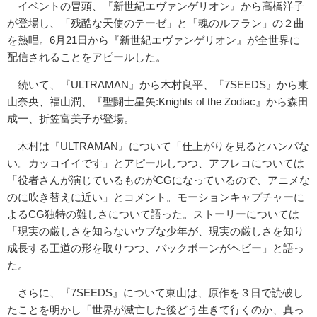
イベントの冒頭、『新世紀エヴァンゲリオン』から高橋洋子
が登場し、「残酷な天使のテーゼ」と「魂のルフラン」の２曲
を熱唱。6月21日から『新世紀エヴァンゲリオン』が全世界に
配信されることをアピールした。
続いて、『ULTRAMAN』から木村良平、『7SEEDS』から東
山奈央、福山潤、『聖闘士星矢:Knights of the Zodiac』から森田
成一、折笠富美子が登場。
木村は『ULTRAMAN』について「仕上がりを見るとハンパな
い。カッコイイです」とアピールしつつ、アフレコについては
「役者さんが演じているものがCGになっているので、アニメな
のに吹き替えに近い」とコメント。モーションキャプチャーに
よるCG独特の難しさについて語った。ストーリーについては
「現実の厳しさを知らないウブな少年が、現実の厳しさを知り
成長する王道の形を取りつつ、バックボーンがヘビー」と語っ
た。
さらに、『7SEEDS』について東山は、原作を３日で読破し
たことを明かし「世界が滅亡した後どう生きて行くのか、真っ