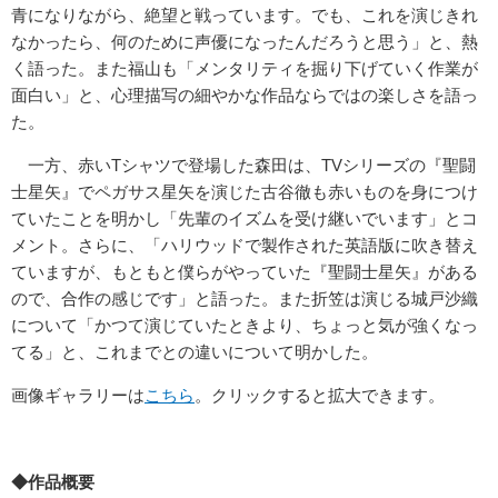
青になりながら、絶望と戦っています。でも、これを演じきれ
なかったら、何のために声優になったんだろうと思う」と、熱
く語った。また福山も「メンタリティを掘り下げていく作業が
面白い」と、心理描写の細やかな作品ならではの楽しさを語っ
た。
一方、赤いTシャツで登場した森田は、TVシリーズの『聖闘
士星矢』でペガサス星矢を演じた古谷徹も赤いものを身につけ
ていたことを明かし「先輩のイズムを受け継いでいます」とコ
メント。さらに、「ハリウッドで製作された英語版に吹き替え
ていますが、もともと僕らがやっていた『聖闘士星矢』がある
ので、合作の感じです」と語った。また折笠は演じる城戸沙織
について「かつて演じていたときより、ちょっと気が強くなっ
てる」と、これまでとの違いについて明かした。
画像ギャラリーは
こちら
。クリックすると拡大できます。
◆作品概要