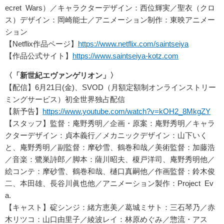
ecret Wars）／キャラクターデザイン：西位輝実／聖衣（クロ
ス）デザイン：岡崎能士／アニメーション制作：東映アニメー
ション
【Netflix作品ページ】
https://www.netflix.com/saintseiya
【作品公式サイト】
https://www.saintseiya-kotz.com
〈「新世紀エヴァンゲリオン」〉
【配信】6月21日(金)、SVOD（月額定額制オンラインストリー
ミングサービス）初全世界独占配信
【新予告】
https://www.youtube.com/watch?v=kOH2_8MkgZY
【スタッフ】監督：庵野秀明／企画・原案：庵野秀明／キャラ
クターデザイン：貞本義行／メカニックデザイン：山下いく
と、庵野秀明／副監督：摩砂雪、鶴巻和哉／美術監督：加藤浩
／音楽：鷺巣詩郎／脚本：薩川昭夫、榎戸洋司、庵野秀明他／
絵コンテ：摩砂雪、鶴巻和哉、樋口真嗣他／作画監督：鈴木俊
二、本田雄、長谷川眞也他／アニメーション製作：Project Ev
a.
【キャスト】碇シンジ：緒方恵美／葛城ミサト：三石琴乃／赤
木リツコ：山口由里子／綾波レイ：林原めぐみ／惣流・アス