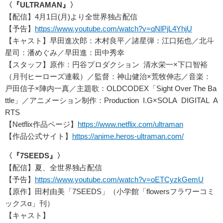
〈『ULTRAMAN』〉
【配信】4月1日(月)より全世界独占配信
【予告】
https://www.youtube.com/watch?v=qNlPjL4YhjU
【キャスト】早田進次郎：木村良平／諸星弾：江口拓也／北斗
星司：潘めぐみ／早田進：田中秀幸
【スタッフ】原作：円谷プロダクション 清水栄一×下口智裕
（月刊ヒーローズ連載）／監督：神山健治×荒牧伸志／音楽：
戸田信子×陣内一真／主題歌：OLDCODEX「Sight Over The Ba
ttle」／アニメーション制作：Production I.G×SOLA DIGITAL A
RTS
【Netflix作品ページ】
https://www.netflix.com/ultraman
【作品公式サイト】
https://anime.heros-ultraman.com/
〈『7SEEDS』〉
【配信】夏、全世界独占配信
【予告】
https://www.youtube.com/watch?v=oETCyzkGemU
【原作】田村由美「7SEEDS」（小学館「flowersフラワーコミ
ックスα」刊）
【キャスト】