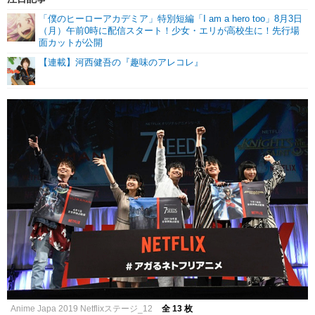
「僕のヒーローアカデミア」特別短編「I am a hero too」8月3日
（月）午前0時に配信スタート！少女・エリが高校生に！先行場
面カットが公開
【連載】河西健吾の『趣味のアレコレ』
Anime Japa 2019 Netflixステージ_12
全 13 枚