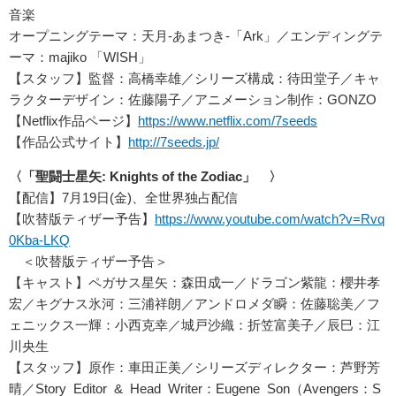
音楽
オープニングテーマ：天月-あまつき-「Ark」／エンディングテ
ーマ：majiko 「WISH」
【スタッフ】監督：高橋幸雄／シリーズ構成：待田堂子／キャ
ラクターデザイン：佐藤陽子／アニメーション制作：GONZO
【Netflix作品ページ】
https://www.netflix.com/7seeds
【作品公式サイト】
http://7seeds.jp/
〈「聖闘士星矢: Knights of the Zodiac」 〉
【配信】7月19日(金)、全世界独占配信
【吹替版ティザー予告】
https://www.youtube.com/watch?v=Rvq
0Kba-LKQ
＜吹替版ティザー予告＞
【キャスト】ペガサス星矢：森田成一／ドラゴン紫龍：櫻井孝
宏／キグナス氷河：三浦祥朗／アンドロメダ瞬：佐藤聡美／フ
ェニックス一輝：小西克幸／城戸沙織：折笠富美子／辰巳：江
川央生
【スタッフ】原作：車田正美／シリーズディレクター：芦野芳
晴／Story Editor & Head Writer：Eugene Son（Avengers：S