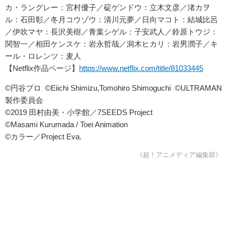
カ・ラングレー：宮村優子／碇ゲンドウ：立木文彦／渚カヲ
ル：石田彰／冬月コウゾウ：清川元夢／日向マコト：結城比呂
／伊吹マヤ：長沢美樹／青葉シゲル：子安武人／鈴原トウジ：
関智一／相田ケンスケ：岩永哲哉／洞木ヒカリ：岩男潤子／キ
ール・ロレンツ：麦人
【Netflix作品ページ】
https://www.netflix.com/title/81033445
©円谷プロ ©Eiichi Shimizu,Tomohiro Shimoguchi ©ULTRAMAN
製作委員会
©️2019 田村由美・小学館／7SEEDS Project
©Masami Kurumada / Toei Animation
©カラー／Project Eva.
《超！アニメディア編集部》