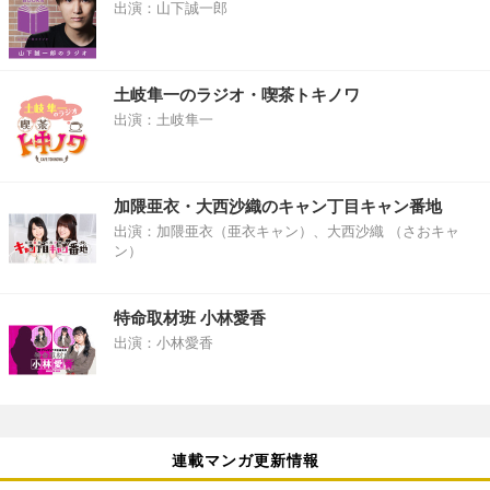
出演：山下誠一郎
土岐隼一のラジオ・喫茶トキノワ
出演：土岐隼一
加隈亜衣・大西沙織のキャン丁目キャン番地
出演：加隈亜衣（亜衣キャン）、大西沙織 （さおキャ
ン）
特命取材班 小林愛香
出演：小林愛香
連載マンガ更新情報