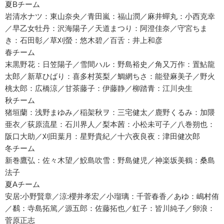
夏Bチーム
岩清水ナツ：東山奈央／青田嵐：福山潤／麻井蟬丸：小西克幸
／早乙女牡丹：沢海陽子／天道まつり：阿澄佳奈／守宮ちま
き：石田彰／草刈螢：悠木碧／百舌：井上和彦
春チーム
末黒野花：日笠陽子／雪間ハル：野島裕史／角又万作：置鮎龍
太郎／新草ひばり：喜多村英梨／鯛網ちさ：能登麻美子／野火
桃太郎：広橋涼／甘茶藤子：伊藤静／柳踏青：江川央生
秋チーム
猪垣蘭：浅野まゆみ／稲架秋ヲ：三宅健太／鹿野くるみ：加隈
亜衣／荻原流星：石川界人／梨本茜：小松未可子／八巻朔也：
阪口大助／刈田葉月：星野貴紀／十六夜良夜：津田健次郎
冬チーム
新巻鷹弘：佐々木望／鮫島吹雪：野島健児／神楽坂美鶴：桑島
法子
夏Aチーム
安居:小野賢章／涼:櫻井孝宏／小瑠璃：千菅春香／あゆ：嶋村侑
／鷭：寺島拓篤／源五郎：佐藤拓也／虹子：皆川純子／卵浪：
菅原正志