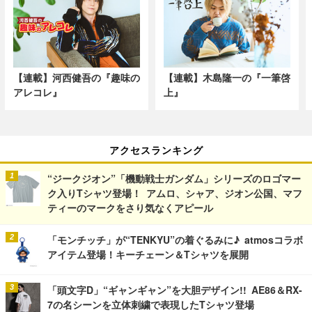
【連載】河西健吾の『趣味の
【連載】木島隆一の『一筆啓
アレコレ』
上』
アクセスランキング
“ジークジオン”「機動戦士ガンダム」シリーズのロゴマー
ク入りTシャツ登場！ アムロ、シャア、ジオン公国、マフ
ティーのマークをさり気なくアピール
「モンチッチ」が“TENKYU”の着ぐるみに♪ atmosコラボ
アイテム登場！キーチェーン＆Tシャツを展開
「頭文字D」“ギャンギャン”を大胆デザイン!! AE86＆RX-
7の名シーンを立体刺繍で表現したTシャツ登場