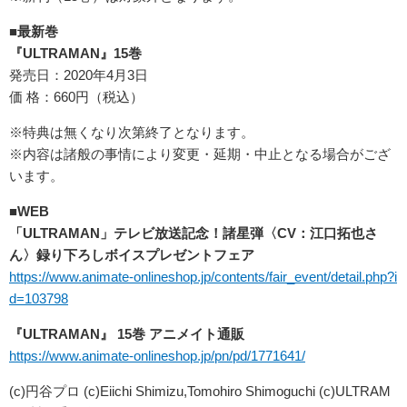
■最新巻
『ULTRAMAN』15巻
発売日：2020年4月3日
価 格：660円（税込）
※特典は無くなり次第終了となります。
※内容は諸般の事情により変更・延期・中止となる場合がござ
います。
■WEB
「ULTRAMAN」テレビ放送記念！諸星弾〈CV：江口拓也さ
ん〉録り下ろしボイスプレゼントフェア
https://www.animate-onlineshop.jp/contents/fair_event/detail.php?i
d=103798
『ULTRAMAN』 15巻 アニメイト通販
https://www.animate-onlineshop.jp/pn/pd/1771641/
(c)円谷プロ (c)Eiichi Shimizu,Tomohiro Shimoguchi (c)ULTRAM