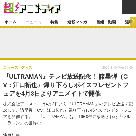
CL
ホーム
ニュース
特集
連載マンガ
番組・動画
連載
ニュース
ニュース一覧
アニメ
特集
ゲーム・アプリ
マンガ
特集一覧
カバー
連載マンガ
2020.3.30 Mon 21:00
ニュース
グッズ
映画
音楽
インタビュー
レポート
連載マンガ一覧
連載一覧
番組・動画
『ULTRAMAN』テレビ放送記念！ 諸星弾（C
グッズ
イベント
V：江口拓也）録り下ろしボイスプレゼントフ
ラキりす
番組・動画一覧
ラジオ
連載・ブログ
ェアを4月3日よりアニメイトで開催
声優
コスプレ
動画
連載・ブログ一覧
コラム
株式会社アニメイトは4月3日より『ULTRAMAN』のテレビ放送を記
舞台
新帝スタ
念して、諸星弾（CV：江口拓也）録り下ろしボイスプレゼントフェ
編集部ブログ・お知らせ
アを開催する。 『ULTRAMAN』は、1966年に放送された『ウル
トラマン』の世界の …
注目記事