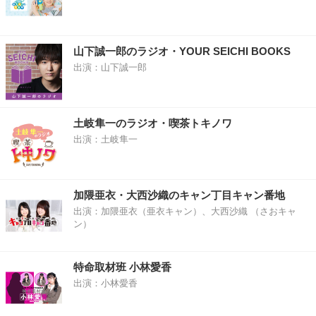
山下誠一郎のラジオ・YOUR SEICHI BOOKS
出演：山下誠一郎
土岐隼一のラジオ・喫茶トキノワ
出演：土岐隼一
加隈亜衣・大西沙織のキャン丁目キャン番地
出演：加隈亜衣（亜衣キャン）、大西沙織 （さおキャ
ン）
特命取材班 小林愛香
出演：小林愛香