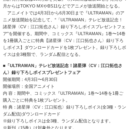
月からはTOKYO MXやBS11などでアニメが放送開始となる。
アニメイトでは4月3日から6月30日まで『ULTRAMAN』のア
ニメ放送開始を記念して、“「ULTRAMAN」テレビ放送記念！
諸星弾〈CV：江口拓也さん〉録り下ろしボイスプレゼントフェ
ア”を開催する。期間中、コミックス『ULTRAMAN』1巻〜14巻
を1冊購入ごとに特典【諸星弾〈CV：江口拓也さん〉録り下ろ
しボイス】ダウンロードカードを1枚プレゼント。録り下ろしボ
イスは全3種類で、ランダム配信となる。
■「ULTRAMAN」テレビ放送記念！諸星弾〈CV：江口拓也さ
ん〉録り下ろしボイスプレゼントフェア
開催期間：4月3日〜6月30日
開催場所：全国アニメイト
内 容：期間中、コミックス『ULTRAMAN』1巻〜14巻を1冊ご
購入ごとに特典を1枚プレゼント。
特 典：諸星弾〈CV：江口拓也〉録り下ろしボイス(全3種・ラン
ダム配信)ダウンロードカード
※録り下ろしボイスは全3種、ランダム配信となります。
※新刊（15巻）は対象外となります。