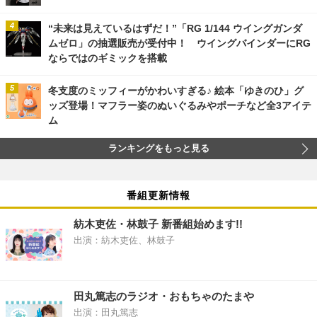
“未来は見えているはずだ！”「RG 1/144 ウイングガンダ
ムゼロ」の抽選販売が受付中！ ウイングバインダーにRG
ならではのギミックを搭載
冬支度のミッフィーがかわいすぎる♪ 絵本「ゆきのひ」グ
ッズ登場！マフラー姿のぬいぐるみやポーチなど全3アイテ
ム
ランキングをもっと見る
番組更新情報
紡木吏佐・林鼓子 新番組始めます!!
出演：紡木吏佐、林鼓子
田丸篤志のラジオ・おもちゃのたまや
出演：田丸篤志