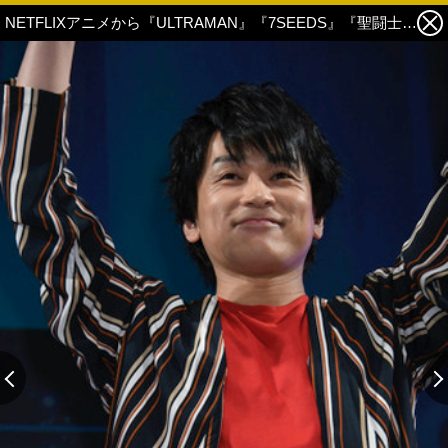
NETFLIXアニメから『ULTRAMAN』『7SEEDS』『聖闘士星矢:Knights of the Zodiac』キャスト登場！高橋洋子が『エヴァ』主題歌熱唱 6枚目の写真・画像