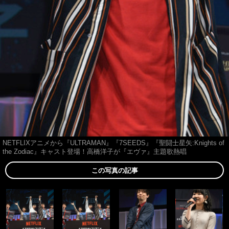
NETFLIXアニメから『ULTRAMAN』『7SEEDS』『聖闘士星矢:Knights of
the Zodiac』キャスト登場！高橋洋子が『エヴァ』主題歌熱唱
この写真の記事