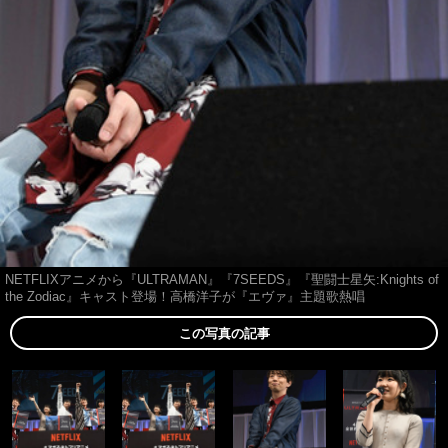
NETFLIXアニメから『ULTRAMAN』『7SEEDS』『聖闘士星矢:Knights of
the Zodiac』キャスト登場！高橋洋子が『エヴァ』主題歌熱唱
この写真の記事