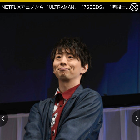
NETFLIXアニメから『ULTRAMAN』『7SEEDS』『聖闘士星矢:Knights of the Zodiac』キャスト登場！高橋洋子が『エヴァ』主題歌熱唱 3枚目の写真・画像