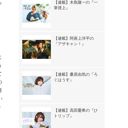
っ
【連載】木島隆一の『一
筆啓上』
【連載】阿座上洋平の
『アザキャン！』
、
じ
う
て
【連載】桑原由気の『ろ
ぐはうす』
の
嬉
い
か
【連載】高田憂希の『ひ
トリップ』