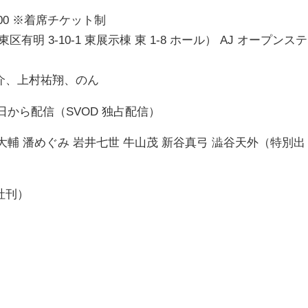
14:00 ※着席チケット制
有明 3-10-1 東展示棟 東 1-8 ホール） AJ オープンステ
介、上村祐翔、のん
15 日から配信（SVOD 独占配信）
大輔 潘めぐみ 岩井七世 牛山茂 新谷真弓 澁谷天外（特別出
社刊）