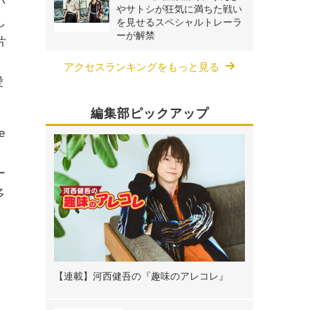
い
やサトシが狂気に満ちた戦い
し
を見せるスペシャルトレーラ
ーが解禁
片
、
アクセスランキングをもっと見る
愛
編集部ピックアップ
e
ー
多
【連載】河西健吾の『趣味のアレコレ』