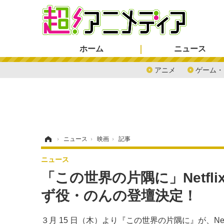
ホーム
ニュース
アニメ
ゲーム・
ホーム
›
ニュース
›
映画
›
記事
ニュース
「この世界の片隅に」Netf
ず役・のんの登壇決定！
３月 15 日（木）より『この世界の片隅に』が、N