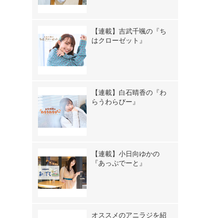
【連載】吉武千颯の『ち
はクローゼット』
【連載】白石晴香の『わ
らうわらびー』
【連載】小日向ゆかの
『あっぷでーと』
オススメのアニラジを紹