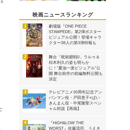
送る
映画ニュースランキング
劇場版『ONE PIECE
STAMPEDE』第2弾ポスター
ビジュアル公開！登場キャラ
クター38人の第3弾特報も
舞台「呪術廻戦0」ラルゥ＆
祢木利久の姿も明らか
に！“夏油一派ビジュアル”公
開 舞台前作の前編無料公開も
決定
テレビアニメ30周年記念アン
パンマン役・戸田恵子×ばい
きんまん役・中尾隆聖スペシ
と
ャル対談【再掲】
『HiGH&LOW THE
WORST』佐藤流司、うえき