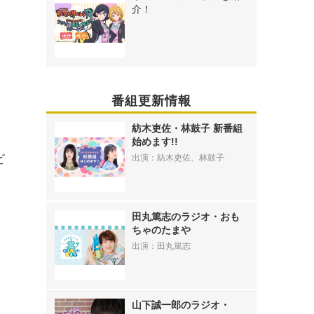
介！
番組更新情報
レ
紡木吏佐・林鼓子 新番組
、
始めます!!
ビ
出演：紡木吏佐、林鼓子
田丸篤志のラジオ・おも
ちゃのたまや
出演：田丸篤志
山下誠一郎のラジオ・