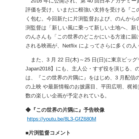
2016 年に公開され、第 40 回日本アカデ
評価を受け、いまだに根強い支持を受ける『この世界
く包む。今回新たに片渕監督および、のんからのコ
渕監督は「新しい風に乗って新しい土地へ、新
のんさんも「この世界のどこかにいる方達に届け
される映画が、Netflix によってさらに多くの
また、3 月 22 日(木)～25 日(日)に東京
Japan2018】にも、主人公・すず役を演じ
は、『この世界の片隅に』をはじめ、3 月配信の N
の上映 や最新情報のお披露目、平田広明、梶
数の楽しい企画が予定されている。
◆『この世界の片隅に』予告映像
https://youtu.be/8L3-GfZ680M
■片渕監督コメント