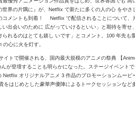
ミー賞最優秀アニメーション作品賞をはじめ、世界各国でも 高
の片隅に』が、Netflix で新たに多くの人の心 をやさ
メントも到着！ Netflix で配信されることについて、
しい出会いのために 広がっていけるといい」と期待を寄せ
られるのはとても嬉し いです」とコメント。100 年先も
人々の心に火を灯す。
ビッグサイトで開催される、国内最大規模のアニメの祭典 【Anim
る、のんが登壇することも明らかになった。ステージイベントで
etflix オリジナルアニメ 3 作品のプロモーションムービ
裕貴をはじめとした豪華声優陣によるトークセッションなど