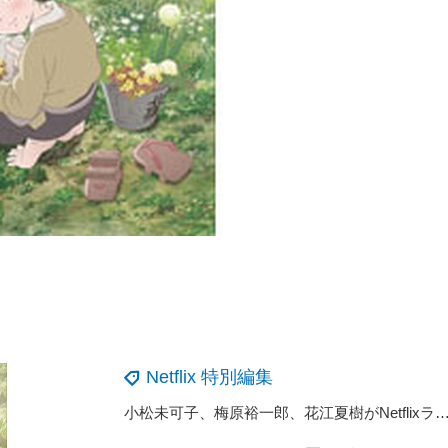
Netflix 特別編集
小松未可子、梅原裕一郎、花江夏樹がNetflixラブコメ「ロマンティック・キラー」の魅力を語る 「ヒロインが一番ぶっ飛んでいて