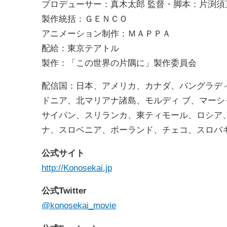
プロデューサー：真木太郎 監督・脚本：片渕須
製作統括：ＧＥＮＣＯ
アニメーション制作：ＭＡＰＰＡ
配給：東京テアトル
製作：「この世界の片隅に」製作委員会
配信国：日本、アメリカ、カナダ、バングラデ
ドニア、北マリアナ諸島、モルディ ブ、マー
サイパン、スリランカ、東ティモール、ロシア
ナ、スロベニア、ポーランド、チェコ、スロバ
公式サイト
http://Konosekai.jp
公式Twitter
@konosekai_movie